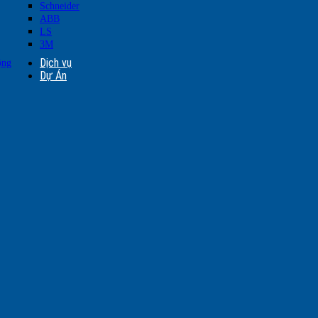
Schneider
ABB
LS
3M
Dịch vụ
ộng
Dự Án