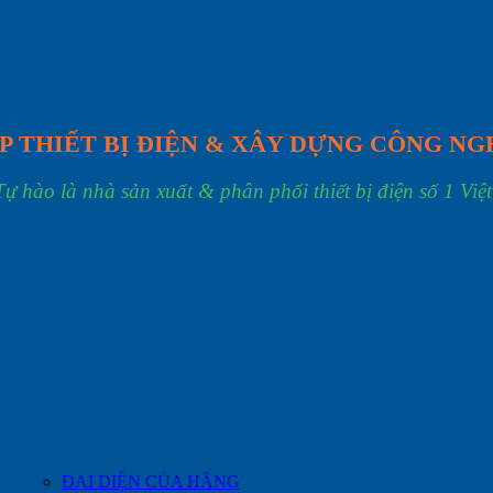
P THIẾT BỊ ĐIỆN & XÂY DỰNG CÔNG NG
Tự hào là nhà sản xuất & phân phối thiết bị điện số 1 Việ
ĐẠI DIỆN CỦA HÃNG