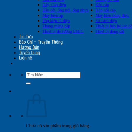
Dây, Cáp điện
Đầu cáp
Đầu cốt, ống nối, ống nhựa
Hộp nối cáp
Máy biến áp
Máy biến dòng điện
Phụ kiện tủ điện
Sứ cách điện
Thang máng cáp
Thiết bị bảo hộ lao đ
Thiết bị đo lường EMIC
Thiết bị đóng cắt
Tin Tức
Báo Chí – Truyền Thông
Hướng Dẫn
Tuyển Dụng
Liên hệ
Tìm
kiếm:
Chưa có sản phẩm trong giỏ hàng.