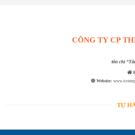
CÔNG TY CP TH
tôn chỉ “Tâ
Đ
Website:
www.icomep
TỰ HÀ