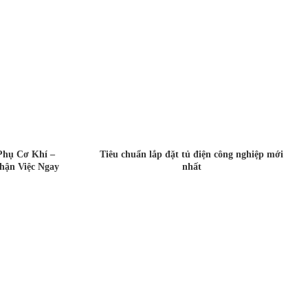
Phụ Cơ Khí –
Tiêu chuẩn lắp đặt tủ điện công nghiệp mới
hận Việc Ngay
nhất