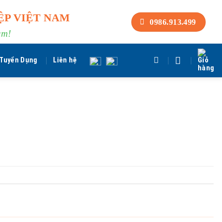
ỆP VIỆT NAM
0986.913.499
am!
Tuyển Dụng
Liên hệ