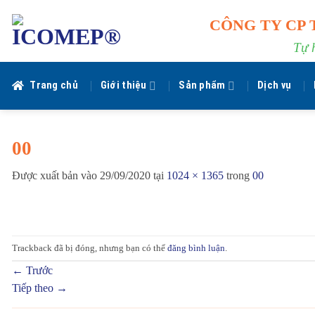
Bỏ
CÔNG TY CP 
qua
nội
Tự 
dung
Trang chủ
Giới thiệu
Sản phẩm
Dịch vụ
00
Được xuất bản vào
29/09/2020
tại
1024 × 1365
trong
00
Trackback đã bị đóng, nhưng bạn có thể
đăng bình luận
.
←
Trước
Tiếp theo
→