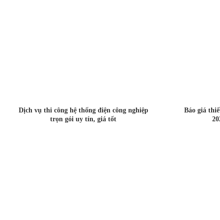
Dịch vụ thi công hệ thống điện công nghiệp
Báo giá thi
trọn gói uy tín, giá tốt
20