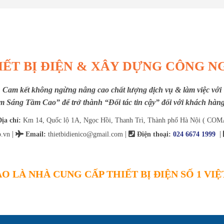
IẾT BỊ ĐIỆN & XÂY DỰNG CÔNG N
Cam kết không ngừng nâng cao chất lượng dịch vụ & làm việc với
m Sáng Tầm Cao” để trở thành “Đối tác tin cậy” đối với khách hàng 
ịa chỉ:
Km 14, Quốc lộ 1A, Ngọc Hồi, Thanh Trì, Thành phố Hà Nội ( COM
|
|
|
.vn
Email
:
thietbidienico@gmail.com
Điện thoại:
024 6674 1999
O LÀ NHÀ CUNG CẤP THIẾT BỊ ĐIỆN SỐ 1 VI