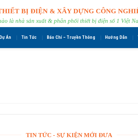
THIẾT BỊ ĐIỆN & XÂY DỰNG CÔNG NGHI
hào là nhà sản xuất & phân phối thiết bị điện số 1 Việt N
Dự Án
Tin Tức
Báo Chí – Truyền Thông
Hướng Dẫn
TIN TỨC - SỰ KIỆN MỚI ĐƯA