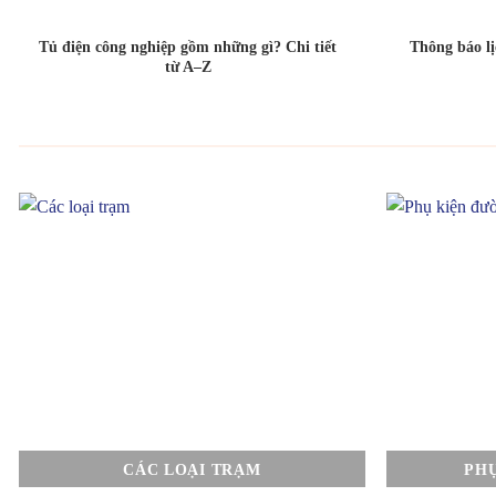
Tủ điện công nghiệp gồm những gì? Chi tiết
Thông báo l
từ A–Z
CÁC LOẠI TRẠM
PH