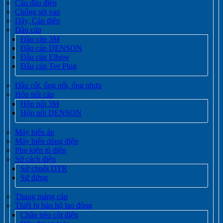
Cầu đấu điện
Chống sét van
Dây, Cáp điện
Đầu cáp
Đầu cáp 3M
Đầu cáp DENSON
Đầu cáp Elbow
Đầu cáp Tee Plug
Đầu cốt, ống nối, ống nhựa
Hộp nối cáp
Hộp nối 3M
Hộp nối DENSON
Máy biến áp
Máy biến dòng điện
Phụ kiện tủ điện
Sứ cách điện
Sứ chuỗi DTR
Sứ đứng
Thang máng cáp
Thiết bị bảo hộ lao động
Chân trèo cột điện