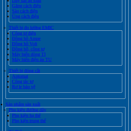
Dây đai an toàn
Găng cách điện
Sào cách điện
Ủng cách điện
Thiết bị đo lường EMIC
Công tơ điện
Đồng hồ Ampe
Đồng hồ Volt
Đồng hồ, công tơ
Máy biến dòng TI
Máy biến điện áp TU
Thiết bị đóng cắt
Aptomat
Công tắc tơ
Rơ le bảo vệ
Sản phẩm sản xuất
Phụ kiện đường dây
Phụ kiện hạ thế
Phụ kiện trung thế