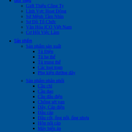
Giới thiệu
Giới Thiệu Công Ty
Lĩnh Vực Hoạt Động
Sứ Mệnh Tầm Nhìn
Sơ Đồ Tổ Chức
Văn Hóa ICO Việt Nam
Cơ Hội Việc Làm
Sản phẩm
Sản phẩm sản xuất
Tủ Điện
Tủ hạ thế
Tủ trung thế
Các loại trạm
Phụ kiện đường dây
Sản phẩm phân phối
Cầu chì
Cầu dao
Cầu đấu điện
Chống sét van
Dây, Cáp điện
Đầu cáp
Đầu cốt, ống nối, ống nhựa
Hộp nối cáp
Máy biến áp