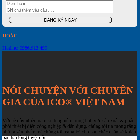
HOẶC
Hotline: 0986.913.499
NÓI CHUYỆN VỚI CHUYÊN
GIA CỦA ICO® VIỆT NAM
Với bề dày nhiều năm kinh nghiệm trong lĩnh vực sản xuất & phân
phối thiết bị điện công nghiệp & dân dụng, chúng tôi tin tưởng rằng
những sản phẩm mà chúng tôi mang tới cho bạn chắc chắn sẽ khiến
bạn hài lòng tuyệt đối.