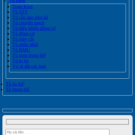
Tủ Điện
Trạm Kios
Tủ ATS
Tủ cầu dao phụ tải
Tủ chuyển mạch
Tủ điều khiển động cơ
Tủ động cơ
Tủ máy cắt
Tủ phân phối
Tủ RMU
Tủ trạm trung thế
Tủ tụ bù
Vỏ tủ đặt các loại
Tủ hạ thế
Tủ trung thế