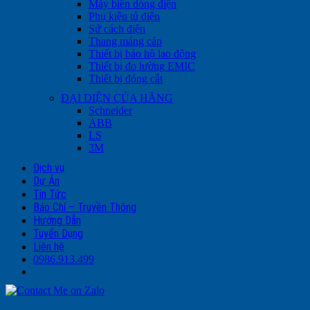
Máy biến dòng điện
Phụ kiện tủ điện
Sứ cách điện
Thang máng cáp
Thiết bị bảo hộ lao động
Thiết bị đo lường EMIC
Thiết bị đóng cắt
ĐẠI DIỆN CỦA HÃNG
Schneider
ABB
LS
3M
Dịch vụ
Dự Án
Tin Tức
Báo Chí – Truyền Thông
Hướng Dẫn
Tuyển Dụng
Liên hệ
0986.913.499