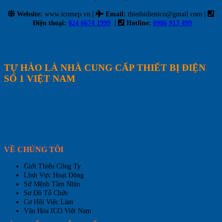
|
|
Website:
www.icomep.vn
Email
:
thietbidienico@gmail.com
|
Điện thoại:
024 6674 1999
Hotline:
0986 913 499
TỰ HÀO LÀ NHÀ CUNG CẤP THIẾT BỊ ĐIỆN
SỐ 1 VIỆT NAM
VỀ CHÚNG TÔI
Giới Thiệu Công Ty
Lĩnh Vực Hoạt Động
Sứ Mệnh Tầm Nhìn
Sơ Đồ Tổ Chức
Cơ Hội Việc Làm
Văn Hóa ICO Việt Nam