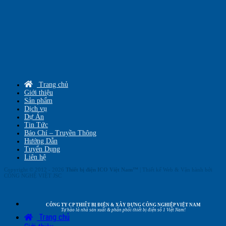
Trang chủ
Giới thiệu
Sản phẩm
Dịch vụ
Dự Án
Tin Tức
Báo Chí – Truyền Thông
Hướng Dẫn
Tuyển Dụng
Liên hệ
Copyright © 2012 - 2026
Thiết bị điện ICO Việt Nam™
| Thiết kế Web & Vận hành bởi
CÔNG NGHỆ VIỆT JSC
CÔNG TY CP THIẾT BỊ ĐIỆN & XÂY DỰNG CÔNG NGHIỆP VIỆT NAM
Tự hào là nhà sản xuất & phân phối thiết bị điện số 1 Việt Nam!
Trang chủ