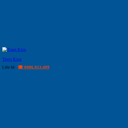
Trạm Kios
☎ 0986.913.499
Liên hệ