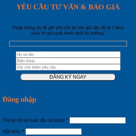
YÊU CẦU TƯ VẤN & BÁO GIÁ
Nhập thông tin để gửi yêu cầu tải báo giá đầy đủ & Chính
sách về giá cạnh tranh nhất thị trường!
Đăng nhập
Bắt
Tên tài khoản hoặc địa chỉ email
*
buộc
Bắt
Mật khẩu
*