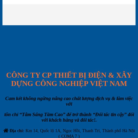
CÔNG TY CP THIẾT BỊ ĐIỆN & XÂY
DỰNG CÔNG NGHIỆP VIỆT NAM
Cam kết không ngừng nâng cao chất lượng dịch vụ & làm việc
với
tôn chỉ “Tâm Sáng Tầm Cao” để trở thành “Đối tác tin cậy” đối
với khách hàng và đối tác!.
Địa chỉ:
Km 14, Quốc lộ 1A, Ngọc Hồi, Thanh Trì, Thành phố Hà Nội
( COMA 7 )