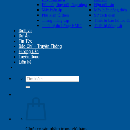
Đầu cốt, ống nối, ống nhựa
Hộp nối cáp
Máy biến áp
Máy biến dòng điện
Phụ kiện tủ điện
Sứ cách điện
Thang máng cáp
Thiết bị bảo hộ lao đ
Thiết bị đo lường EMIC
Thiết bị đóng cắt
Dịch vụ
Dự Án
Tin Tức
Báo Chí – Truyền Thông
Hướng Dẫn
Tuyển Dụng
Liên hệ
Tìm
kiếm:
Chưa có sản phẩm trong giỏ hàng.