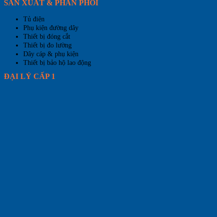
SẢN XUẤT & PHÂN PHỐI
Tủ điện
Phụ kiện đường dây
Thiết bị đóng cắt
Thiết bị đo lường
Dây cáp & phụ kiện
Thiết bị bảo hộ lao động
ĐẠI LÝ CẤP 1