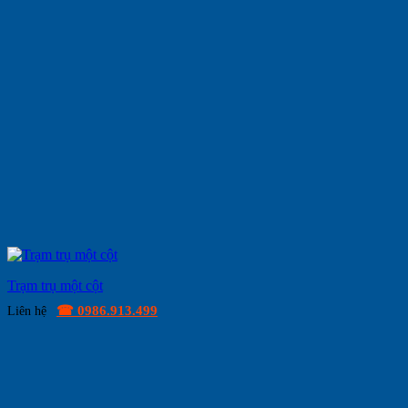
Trạm trụ một cột
☎ 0986.913.499
Liên hệ