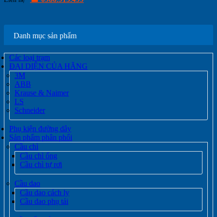
Danh mục sản phẩm
Các loại trạm
ĐẠI DIỆN CỦA HÃNG
3M
ABB
Krause & Naimer
LS
Schneider
Phụ kiện đường dây
Sản phẩm phân phối
Cầu chì
Cầu chì ống
Cầu chì tự rơi
Cầu dao
Cầu dao cách ly
Cầu dao phụ tải