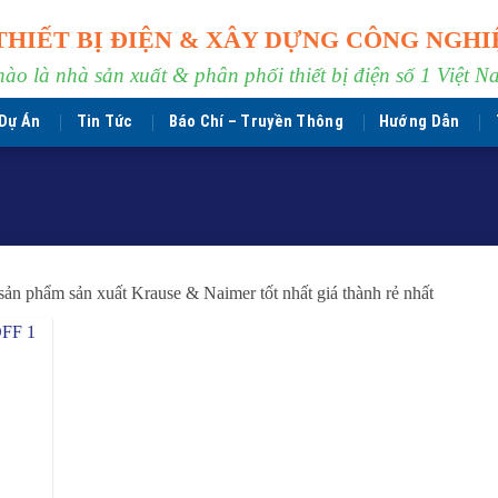
THIẾT BỊ ĐIỆN & XÂY DỰNG CÔNG NGHI
hào là nhà sản xuất & phân phối thiết bị điện số 1 Việt N
Dự Án
Tin Tức
Báo Chí – Truyền Thông
Hướng Dẫn
ản phẩm sản xuất Krause & Naimer tốt nhất giá thành rẻ nhất