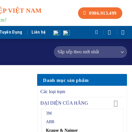
ỆP VIỆT NAM
0986.913.499
am!
Tuyển Dụng
Liên hệ
Danh mục sản phẩm
Các loại trạm
ĐẠI DIỆN CỦA HÃNG
3M
ABB
Krause & Naimer