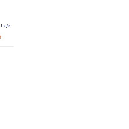
 1 cực
9