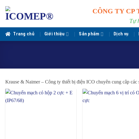
Bỏ
CÔNG TY CP 
qua
nội
Tự 
dung
Trang chủ
Giới thiệu
Sản phẩm
Dịch vụ
Krause & Naimer – Công ty thiết bị điện ICO chuyên cung câp các s