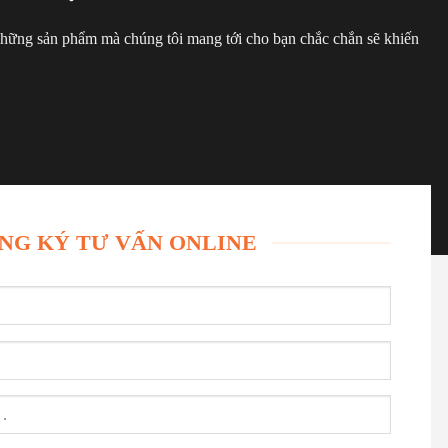
 những sản phẩm mà chúng tôi mang tới cho bạn chắc chắn sẽ khiến
NG KÝ TƯ VẤN ONLINE