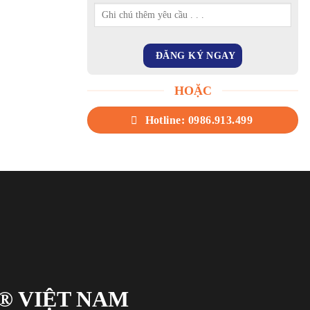
HOẶC
Hotline: 0986.913.499
® VIỆT NAM