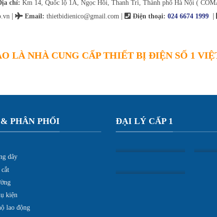
ịa chỉ:
Km 14, Quốc lộ 1A, Ngọc Hồi, Thanh Trì, Thành phố Hà Nội ( COM
|
|
|
.vn
Email
:
thietbidienico@gmail.com
Điện thoại:
024 6674 1999
O LÀ NHÀ CUNG CẤP THIẾT BỊ ĐIỆN SỐ 1 VI
 & PHÂN PHỐI
ĐẠI LÝ CẤP 1
ng dây
 cắt
ường
ụ kiện
hộ lao động