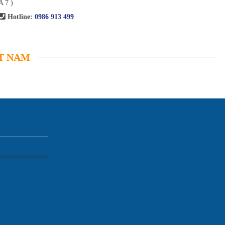
A 7 )
Hotline:
0986 913 499
ỆT NAM