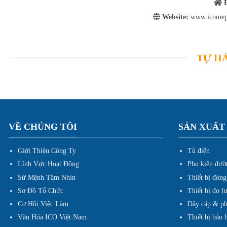
Đ
Website:
www.icomep
TỰ HÀ
VỀ CHÚNG TÔI
SẢN XUẤT
Giới Thiệu Công Ty
Tủ điện
Lĩnh Vực Hoạt Động
Phụ kiện đườ
Sứ Mệnh Tầm Nhìn
Thiết bị đóng
Sơ Đồ Tổ Chức
Thiết bị đo l
Cơ Hội Việc Làm
Dây cáp & ph
Văn Hóa ICO Việt Nam
Thiết bị bảo 