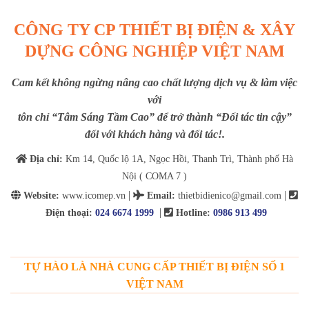
CÔNG TY CP THIẾT BỊ ĐIỆN & XÂY
DỰNG CÔNG NGHIỆP VIỆT NAM
Cam kết không ngừng nâng cao chất lượng dịch vụ & làm việc
với
tôn chỉ “Tâm Sáng Tầm Cao” để trở thành “Đối tác tin cậy”
đối với khách hàng và đối tác!.
Địa chỉ:
Km 14, Quốc lộ 1A, Ngọc Hồi, Thanh Trì, Thành phố Hà
Nội ( COMA 7 )
|
|
Website:
www.icomep.vn
Email
:
thietbidienico@gmail.com
|
Điện thoại:
024 6674 1999
Hotline:
0986 913 499
TỰ HÀO LÀ NHÀ CUNG CẤP THIẾT BỊ ĐIỆN SỐ 1
VIỆT NAM