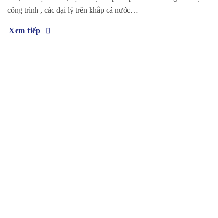
công trình , các đại lý trên khắp cả nước…
Xem tiếp
TIÊN PHONG VỀ SẢN XUẤT &
PHÂN PHỐI THIẾT BỊ ĐIỆN TẠI
VIỆT NAM