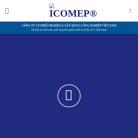
Bỏ
qua
nội
dung
CÔNG TY CP THIẾT BỊ ĐIỆN & XÂY DỰNG CÔNG NGHIỆP VIỆT NAM
Tự hào là nhà sản xuất & phân phối thiết bị điện số 1 Việt Nam!