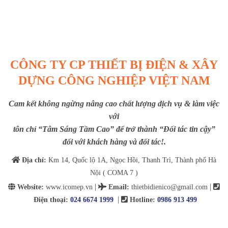
CÔNG TY CP THIẾT BỊ ĐIỆN & XÂY
DỰNG CÔNG NGHIỆP VIỆT NAM
Cam kết không ngừng nâng cao chất lượng dịch vụ & làm việc
với
tôn chỉ “Tâm Sáng Tầm Cao” để trở thành “Đối tác tin cậy”
đối với khách hàng và đối tác!.
Địa chỉ:
Km 14, Quốc lộ 1A, Ngọc Hồi, Thanh Trì, Thành phố Hà
Nội ( COMA 7 )
|
|
Website:
www.icomep.vn
Email
:
thietbidienico@gmail.com
|
Điện thoại:
024 6674 1999
Hotline:
0986 913 499