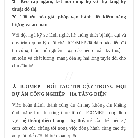
🔌
Kéo cáp ngầm, kết nối đồng bộ với hạ tầng kỹ
thuật đô thị
🔌
Tối ưu hóa giải pháp vận hành tiết kiệm năng
lượng và an toàn
Với đội ngũ kỹ sư lành nghề, hệ thống thiết bị hiện đại và
quy trình quản lý chặt chẽ, ICOMEP đã đảm bảo tiến độ
thi công, tuân thủ nghiêm ngặt các tiêu chuẩn kỹ thuật –
an toàn và chất lượng, mang đến sự hài lòng tuyệt đối cho
chủ đầu tư.
🎯
ICOMEP – ĐỐI TÁC TIN CẬY TRONG MỌI
DỰ ÁN CÔNG NGHIỆP – HẠ TẦNG ĐIỆN
Việc hoàn thành thành công dự án này không chỉ khẳng
định năng lực thi công thực tế của ICOMEP trong lĩnh
vực
hệ thống điện trung – hạ thế
, mà còn thể hiện sự
cam kết của chúng tôi trong việc đồng hành cùng các dự
án phát triển đô thị trên toàn quốc.