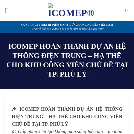
Bỏ
qua
nội
dung
CÔNG TY CP THIẾT BỊ ĐIỆN & XÂY DỰNG CÔNG NGHIỆP VIỆT NAM
Tự hào là nhà sản xuất & phân phối thiết bị điện số 1 Việt Nam!
ICOMEP HOÀN THÀNH DỰ ÁN HỆ
THỐNG ĐIỆN TRUNG – HẠ THẾ
CHO KHU CÔNG VIÊN CHỦ ĐỀ TẠI
TP. PHỦ LÝ
🎉
ICOMEP HOÀN THÀNH DỰ ÁN HỆ THỐNG
ĐIỆN TRUNG – HẠ THẾ CHO KHU CÔNG VIÊN
CHỦ ĐỀ TẠI TP. PHỦ LÝ
🌿
Góp phần kiến tạo không gian sống hiện đại – an toàn