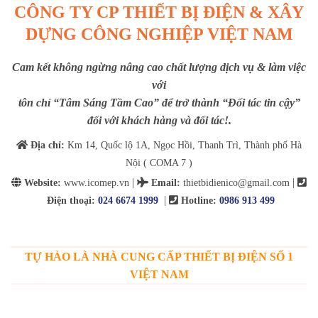
CÔNG TY CP THIẾT BỊ ĐIỆN & XÂY
DỰNG CÔNG NGHIỆP VIỆT NAM
Cam kết không ngừng nâng cao chất lượng dịch vụ & làm việc
với
tôn chỉ “Tâm Sáng Tầm Cao” để trở thành “Đối tác tin cậy”
đối với khách hàng và đối tác!.
Địa chỉ:
Km 14, Quốc lộ 1A, Ngọc Hồi, Thanh Trì, Thành phố Hà
Nội ( COMA 7 )
|
|
Website:
www.icomep.vn
Email
:
thietbidienico@gmail.com
|
Điện thoại:
024 6674 1999
Hotline:
0986 913 499
TỰ HÀO LÀ NHÀ CUNG CẤP THIẾT BỊ ĐIỆN SỐ 1
VIỆT NAM