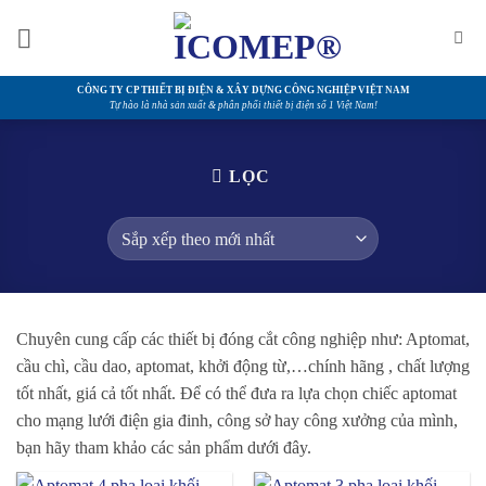
Bỏ
qua
nội
dung
CÔNG TY CP THIẾT BỊ ĐIỆN & XÂY DỰNG CÔNG NGHIỆP VIỆT NAM
Tự hào là nhà sản xuất & phân phối thiết bị điện số 1 Việt Nam!
LỌC
Chuyên cung cấp các thiết bị đóng cắt công nghiệp như: Aptomat,
cầu chì, cầu dao, aptomat, khởi động từ,…chính hãng , chất lượng
tốt nhất, giá cả tốt nhất. Để có thể đưa ra lựa chọn chiếc aptomat
cho mạng lưới điện gia đinh, công sở hay công xưởng của mình,
bạn hãy tham khảo các sản phẩm dưới đây.