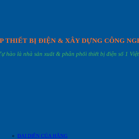
P THIẾT BỊ ĐIỆN & XÂY DỰNG CÔNG NG
Tự hào là nhà sản xuất & phân phối thiết bị điện số 1 Việ
ĐẠI DIỆN CỦA HÃNG