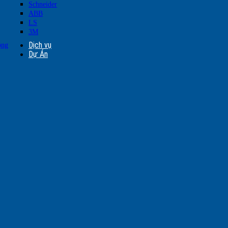
Schneider
ABB
LS
3M
Dịch vụ
ộng
Dự Án