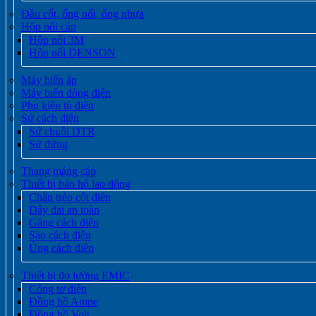
Đầu cốt, ống nối, ống nhựa
Hộp nối cáp
Hộp nối 3M
Hộp nối DENSON
Máy biến áp
Máy biến dòng điện
Phụ kiện tủ điện
Sứ cách điện
Sứ chuỗi DTR
Sứ đứng
Thang máng cáp
Thiết bị bảo hộ lao động
Chân trèo cột điện
Dây đai an toàn
Găng cách điện
Sào cách điện
Ủng cách điện
Thiết bị đo lường EMIC
Công tơ điện
Đồng hồ Ampe
Đồng hồ Volt