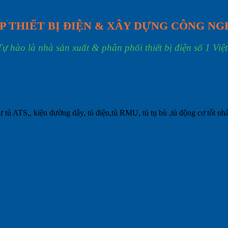
P THIẾT BỊ ĐIỆN & XÂY DỰNG CÔNG NG
Tự hào là nhà sản xuất & phân phối thiết bị điện số 1 Việ
tủ ATS,, kiện đường dây, tủ điện,tủ RMU, tủ tụ bù ,tủ động cơ tốt nhất