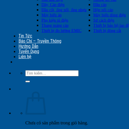
Dây, Cáp điện
Đầu cáp
Đầu cốt, ống nối, ống nhựa
Hộp nối cáp
Máy biến áp
Máy biến dòng điện
Phụ kiện tủ điện
Sứ cách điện
Thang máng cáp
Thiết bị bảo hộ lao đ
Thiết bị đo lường EMIC
Thiết bị đóng cắt
Tin Tức
Báo Chí – Truyền Thông
Hướng Dẫn
Tuyển Dụng
Liên hệ
Tìm
kiếm:
Chưa có sản phẩm trong giỏ hàng.