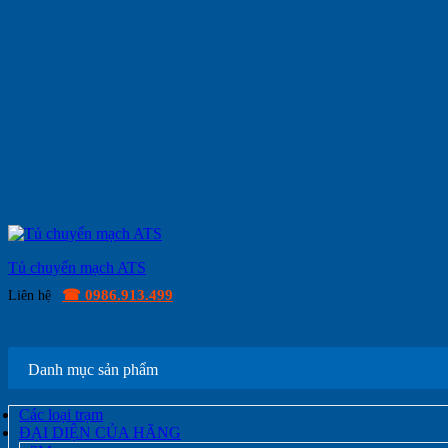
Tủ chuyển mạch ATS
☎ 0986.913.499
Liên hệ
Danh mục sản phẩm
Các loại trạm
ĐẠI DIỆN CỦA HÃNG