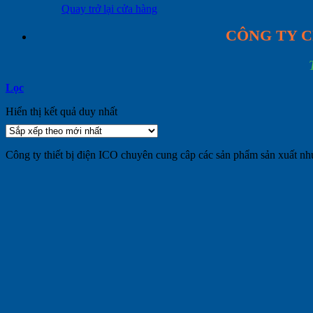
Quay trở lại cửa hàng
CÔNG TY C
Lọc
Hiển thị kết quả duy nhất
Công ty thiết bị điện ICO chuyên cung câp các sản phẩm sản xuất như 