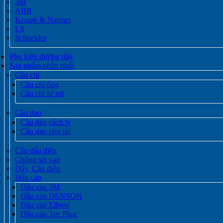
3M
ABB
Krause & Naimer
LS
Schneider
Phụ kiện đường dây
Sản phẩm phân phối
Cầu chì
Cầu chì ống
Cầu chì tự rơi
Cầu dao
Cầu dao cách ly
Cầu dao phụ tải
Cầu đấu điện
Chống sét van
Dây, Cáp điện
Đầu cáp
Đầu cáp 3M
Đầu cáp DENSON
Đầu cáp Elbow
Đầu cáp Tee Plug