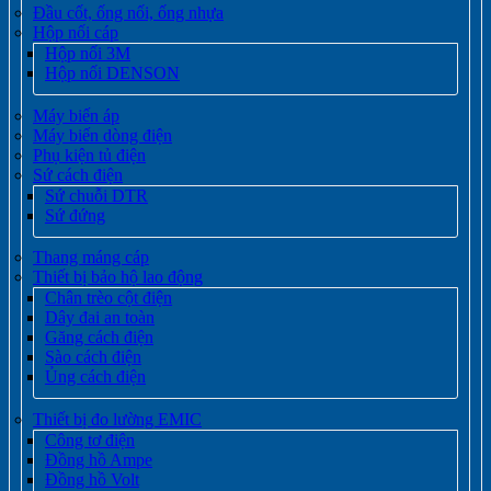
Đầu cốt, ống nối, ống nhựa
Hộp nối cáp
Hộp nối 3M
Hộp nối DENSON
Máy biến áp
Máy biến dòng điện
Phụ kiện tủ điện
Sứ cách điện
Sứ chuỗi DTR
Sứ đứng
Thang máng cáp
Thiết bị bảo hộ lao động
Chân trèo cột điện
Dây đai an toàn
Găng cách điện
Sào cách điện
Ủng cách điện
Thiết bị đo lường EMIC
Công tơ điện
Đồng hồ Ampe
Đồng hồ Volt