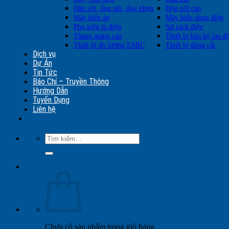
Đầu cốt, ống nối, ống nhựa
Hộp nối cáp
Máy biến áp
Máy biến dòng điện
Phụ kiện tủ điện
Sứ cách điện
Thang máng cáp
Thiết bị bảo hộ lao đ
Thiết bị đo lường EMIC
Thiết bị đóng cắt
Dịch vụ
Dự Án
Tin Tức
Báo Chí – Truyền Thông
Hướng Dẫn
Tuyển Dụng
Liên hệ
Tìm
kiếm:
Chưa có sản phẩm trong giỏ hàng.