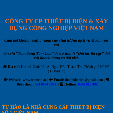
CÔNG TY CP THIẾT BỊ ĐIỆN & XÂY
DỰNG CÔNG NGHIỆP VIỆT NAM
Cam kết không ngừng nâng cao chất lượng dịch vụ & làm việc
với
tôn chỉ “Tâm Sáng Tầm Cao” để trở thành “Đối tác tin cậy” đối
với khách hàng và đối tác!.
Địa chỉ:
Km 14, Quốc lộ 1A, Ngọc Hồi, Thanh Trì, Thành phố Hà Nội
( COMA 7 )
|
|
Website:
www.icomep.vn
Email
:
thietbidienico@gmail.com
|
Điện thoại:
024 6674 1999
Hotline:
0986 913 499
TỰ HÀO LÀ NHÀ CUNG CẤP THIẾT BỊ ĐIỆN
SỐ 1 VIỆT NAM