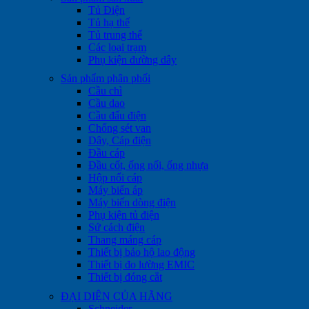
Tủ Điện
Tủ hạ thế
Tủ trung thế
Các loại trạm
Phụ kiện đường dây
Sản phẩm phân phối
Cầu chì
Cầu dao
Cầu đấu điện
Chống sét van
Dây, Cáp điện
Đầu cáp
Đầu cốt, ống nối, ống nhựa
Hộp nối cáp
Máy biến áp
Máy biến dòng điện
Phụ kiện tủ điện
Sứ cách điện
Thang máng cáp
Thiết bị bảo hộ lao động
Thiết bị đo lường EMIC
Thiết bị đóng cắt
ĐẠI DIỆN CỦA HÃNG
Schneider