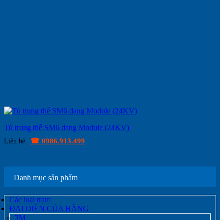
Tủ trung thế SM6 dạng Module (24KV)
☎ 0986.913.499
Liên hệ
Danh mục sản phẩm
Các loại trạm
ĐẠI DIỆN CỦA HÃNG
3M