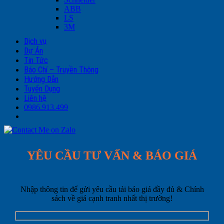
ABB
LS
3M
Dịch vụ
Dự Án
Tin Tức
Báo Chí – Truyền Thông
Hướng Dẫn
Tuyển Dụng
Liên hệ
0986.913.499
YÊU CẦU TƯ VẤN & BÁO GIÁ
Nhập thông tin để gửi yêu cầu tải báo giá đầy đủ & Chính
sách về giá cạnh tranh nhất thị trường!