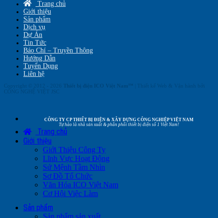
Trang chủ
Giới thiệu
Sản phẩm
Dịch vụ
Dự Án
Tin Tức
Báo Chí – Truyền Thông
Hướng Dẫn
Tuyển Dụng
Liên hệ
Copyright © 2012 - 2026
Thiết bị điện ICO Việt Nam™
| Thiết kế Web & Vận hành bởi
CÔNG NGHỆ VIỆT JSC
CÔNG TY CP THIẾT BỊ ĐIỆN & XÂY DỰNG CÔNG NGHIỆP VIỆT NAM
Tự hào là nhà sản xuất & phân phối thiết bị điện số 1 Việt Nam!
Trang chủ
Giới thiệu
Giới Thiệu Công Ty
Lĩnh Vực Hoạt Động
Sứ Mệnh Tầm Nhìn
Sơ Đồ Tổ Chức
Văn Hóa ICO Việt Nam
Cơ Hội Việc Làm
Sản phẩm
Sản phẩm sản xuất