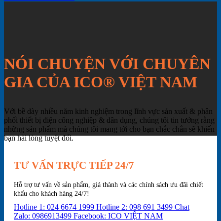
NÓI CHUYỆN VỚI CHUYÊN
GIA CỦA ICO® VIỆT NAM
Với bề dày nhiều năm kinh nghiệm trong lĩnh vực sản xuất & phân
phối thiết bị điện công nghiệp & dân dụng, chúng tôi tin tưởng rằng
những sản phẩm mà chúng tôi mang tới cho bạn chắc chắn sẽ khiến
bạn hài lòng tuyệt đối.
TƯ VẤN TRỰC TIẾP 24/7
Hỗ trợ tư vấn về sản phẩm, giá thành và các chính sách ưu đãi chiết
khấu cho khách hàng 24/7!
Hotline 1: 024 6674 1999
Hotline 2: 098 691 3499
Chat
Zalo: 0986913499
Facebook: ICO VIỆT NAM