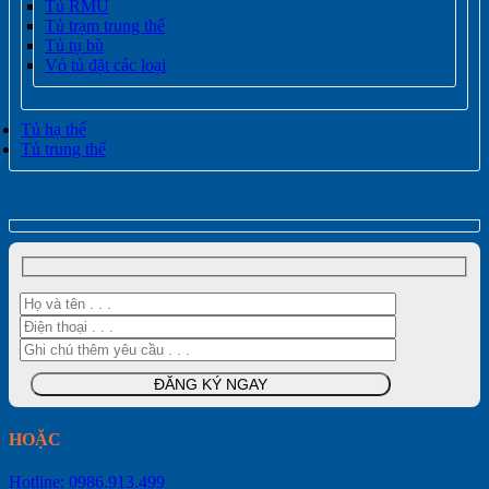
Tủ RMU
Tủ trạm trung thế
Tủ tụ bù
Vỏ tủ đặt các loại
Tủ hạ thế
Tủ trung thế
HOẶC
Hotline: 0986.913.499