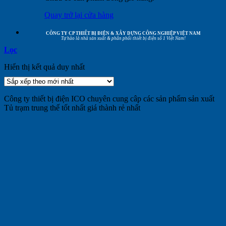
Quay trở lại cửa hàng
CÔNG TY CP THIẾT BỊ ĐIỆN & XÂY DỰNG CÔNG NGHIỆP VIỆT NAM
Tự hào là nhà sản xuất & phân phối thiết bị điện số 1 Việt Nam!
Lọc
Hiển thị kết quả duy nhất
Công ty thiết bị điện ICO chuyên cung câp các sản phẩm sản xuất
Tủ trạm trung thế tốt nhất giá thành rẻ nhất