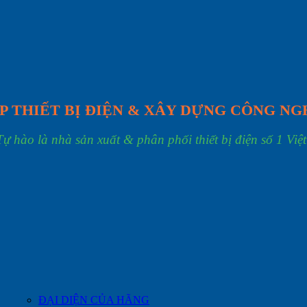
P THIẾT BỊ ĐIỆN & XÂY DỰNG CÔNG NG
Tự hào là nhà sản xuất & phân phối thiết bị điện số 1 Việ
ĐẠI DIỆN CỦA HÃNG