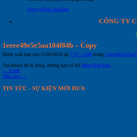
Quay trở lại cửa hàng
CÔNG TY C
1eeee49e5e5aa104f84b – Copy
Được xuất bản vào
12/09/2020
tại
774 × 1280
trong
1eeee49e5e5aa1
Trackback đã bị đóng, nhưng bạn có thể
đăng bình luận
.
←
Trước
Tiếp theo
→
TIN TỨC - SỰ KIỆN MỚI ĐƯA