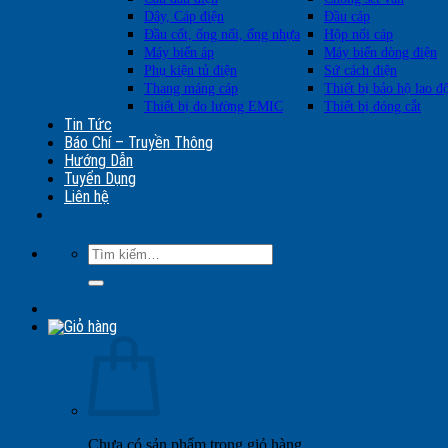
Dây, Cáp điện
Đầu cáp
Đầu cốt, ống nối, ống nhựa
Hộp nối cáp
Máy biến áp
Máy biến dòng điện
Phụ kiện tủ điện
Sứ cách điện
Thang máng cáp
Thiết bị bảo hộ lao đ
Thiết bị đo lường EMIC
Thiết bị đóng cắt
Tin Tức
Báo Chí – Truyền Thông
Hướng Dẫn
Tuyển Dụng
Liên hệ
Tìm
kiếm:
Chưa có sản phẩm trong giỏ hàng.