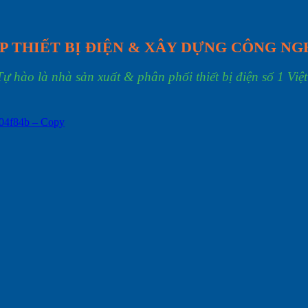
P THIẾT BỊ ĐIỆN & XÂY DỰNG CÔNG NG
Tự hào là nhà sản xuất & phân phối thiết bị điện số 1 Việ
04f84b – Copy