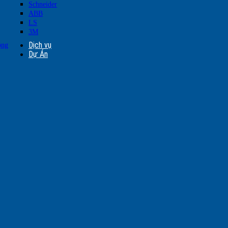
Schneider
ABB
LS
3M
Dịch vụ
ộng
Dự Án