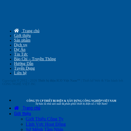
Trang chủ
Giới thiệu
Sản phẩm
Dịch vụ
Dự Án
Tin Tức
Báo Chí – Truyền Thông
Hướng Dẫn
Tuyển Dụng
Liên hệ
Copyright © 2012 - 2026
Thiết bị điện ICO Việt Nam™
| Thiết kế Web & Vận hành bởi
CÔNG NGHỆ VIỆT JSC
CÔNG TY CP THIẾT BỊ ĐIỆN & XÂY DỰNG CÔNG NGHIỆP VIỆT NAM
Tự hào là nhà sản xuất & phân phối thiết bị điện số 1 Việt Nam!
Trang chủ
Giới thiệu
Giới Thiệu Công Ty
Lĩnh Vực Hoạt Động
Sứ Mệnh Tầm Nhìn