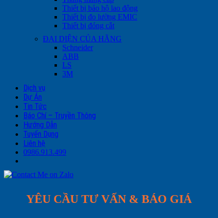
Thiết bị bảo hộ lao động
Thiết bị đo lường EMIC
Thiết bị đóng cắt
ĐẠI DIỆN CỦA HÃNG
Schneider
ABB
LS
3M
Dịch vụ
Dự Án
Tin Tức
Báo Chí – Truyền Thông
Hướng Dẫn
Tuyển Dụng
Liên hệ
0986.913.499
YÊU CẦU TƯ VẤN & BÁO GIÁ