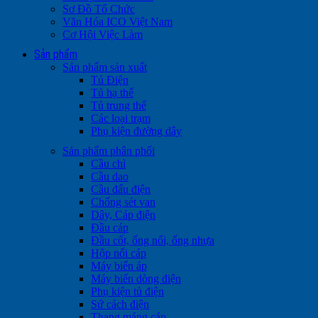
Sơ Đồ Tổ Chức
Văn Hóa ICO Việt Nam
Cơ Hội Việc Làm
Sản phẩm
Sản phẩm sản xuất
Tủ Điện
Tủ hạ thế
Tủ trung thế
Các loại trạm
Phụ kiện đường dây
Sản phẩm phân phối
Cầu chì
Cầu dao
Cầu đấu điện
Chống sét van
Dây, Cáp điện
Đầu cáp
Đầu cốt, ống nối, ống nhựa
Hộp nối cáp
Máy biến áp
Máy biến dòng điện
Phụ kiện tủ điện
Sứ cách điện
Thang máng cáp