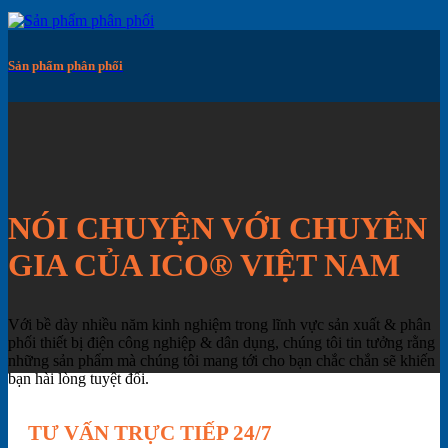
Sản phẩm phân phối
NÓI CHUYỆN VỚI CHUYÊN
GIA CỦA ICO® VIỆT NAM
Với bề dày nhiều năm kinh nghiệm trong lĩnh vực sản xuất & phân
phối thiết bị điện công nghiệp & dân dụng, chúng tôi tin tưởng rằng
những sản phẩm mà chúng tôi mang tới cho bạn chắc chắn sẽ khiến
bạn hài lòng tuyệt đối.
TƯ VẤN TRỰC TIẾP 24/7