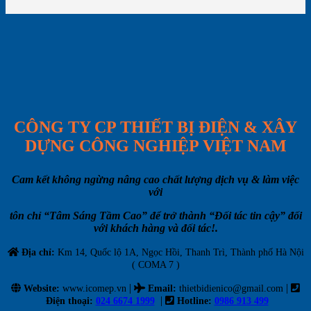
CÔNG TY CP THIẾT BỊ ĐIỆN & XÂY
DỰNG CÔNG NGHIỆP VIỆT NAM
Cam kết không ngừng nâng cao chất lượng dịch vụ & làm việc
với
tôn chỉ “Tâm Sáng Tầm Cao” để trở thành “Đối tác tin cậy” đối
với khách hàng và đối tác!.
Địa chỉ:
Km 14, Quốc lộ 1A, Ngọc Hồi, Thanh Trì, Thành phố Hà Nội
( COMA 7 )
|
|
Website:
www.icomep.vn
Email
:
thietbidienico@gmail.com
|
Điện thoại:
024 6674 1999
Hotline:
0986 913 499