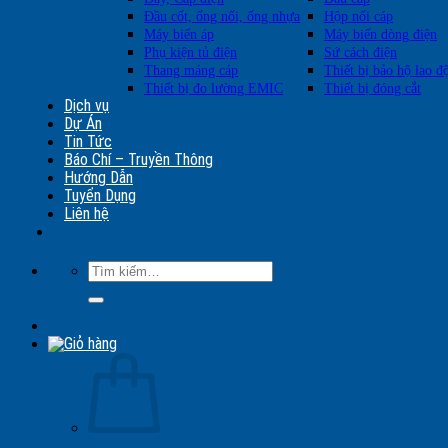
Đầu cốt, ống nối, ống nhựa
Hộp nối cáp
Máy biến áp
Máy biến dòng điện
Phụ kiện tủ điện
Sứ cách điện
Thang máng cáp
Thiết bị bảo hộ lao đ
Thiết bị đo lường EMIC
Thiết bị đóng cắt
Dịch vụ
Dự Án
Tin Tức
Báo Chí – Truyền Thông
Hướng Dẫn
Tuyển Dụng
Liên hệ
Tìm
kiếm: