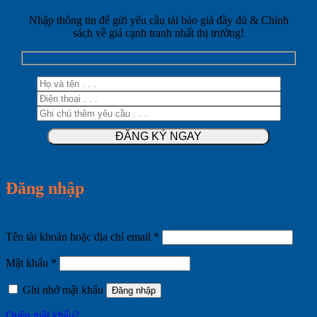
Nhập thông tin để gửi yêu cầu tải báo giá đầy đủ & Chính
sách về giá cạnh tranh nhất thị trường!
Đăng nhập
Bắt
Tên tài khoản hoặc địa chỉ email
*
buộc
Bắt
Mật khẩu
*
buộc
Ghi nhớ mật khẩu
Đăng nhập
Quên mật khẩu?