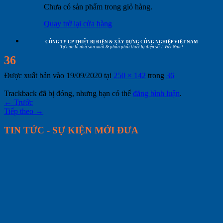
Chưa có sản phẩm trong giỏ hàng.
Quay trở lại cửa hàng
CÔNG TY CP THIẾT BỊ ĐIỆN & XÂY DỰNG CÔNG NGHIỆP VIỆT NAM
Tự hào là nhà sản xuất & phân phối thiết bị điện số 1 Việt Nam!
36
Được xuất bản vào
19/09/2020
tại
250 × 142
trong
36
Trackback đã bị đóng, nhưng bạn có thể
đăng bình luận
.
←
Trước
Tiếp theo
→
TIN TỨC - SỰ KIỆN MỚI ĐƯA