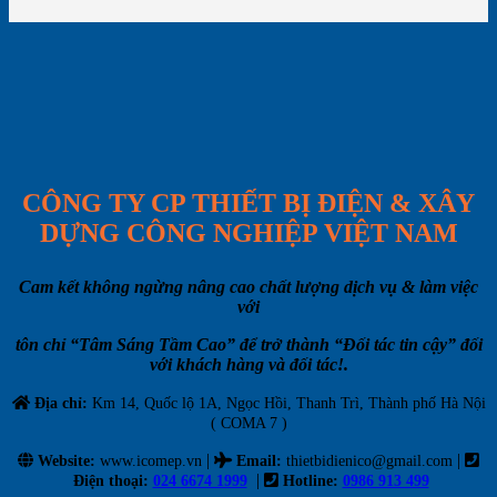
CÔNG TY CP THIẾT BỊ ĐIỆN & XÂY
DỰNG CÔNG NGHIỆP VIỆT NAM
Cam kết không ngừng nâng cao chất lượng dịch vụ & làm việc
với
tôn chỉ “Tâm Sáng Tầm Cao” để trở thành “Đối tác tin cậy” đối
với khách hàng và đối tác!.
Địa chỉ:
Km 14, Quốc lộ 1A, Ngọc Hồi, Thanh Trì, Thành phố Hà Nội
( COMA 7 )
|
|
Website:
www.icomep.vn
Email
:
thietbidienico@gmail.com
|
Điện thoại:
024 6674 1999
Hotline:
0986 913 499