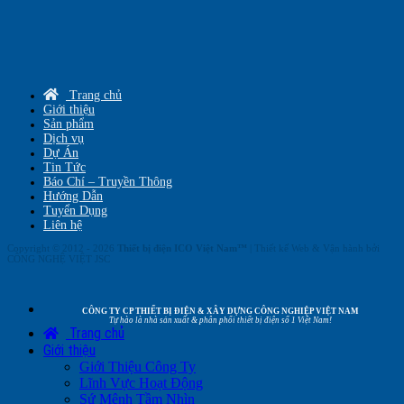
Trang chủ
Giới thiệu
Sản phẩm
Dịch vụ
Dự Án
Tin Tức
Báo Chí – Truyền Thông
Hướng Dẫn
Tuyển Dụng
Liên hệ
Copyright © 2012 - 2026
Thiết bị điện ICO Việt Nam™
| Thiết kế Web & Vận hành bởi
CÔNG NGHỆ VIỆT JSC
CÔNG TY CP THIẾT BỊ ĐIỆN & XÂY DỰNG CÔNG NGHIỆP VIỆT NAM
Tự hào là nhà sản xuất & phân phối thiết bị điện số 1 Việt Nam!
Trang chủ
Giới thiệu
Giới Thiệu Công Ty
Lĩnh Vực Hoạt Động
Sứ Mệnh Tầm Nhìn