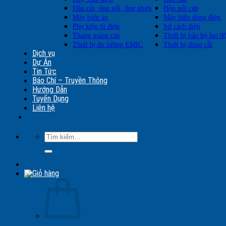
Đầu cốt, ống nối, ống nhựa
Hộp nối cáp
Máy biến áp
Máy biến dòng điện
Phụ kiện tủ điện
Sứ cách điện
Thang máng cáp
Thiết bị bảo hộ lao đ
Thiết bị đo lường EMIC
Thiết bị đóng cắt
Dịch vụ
Dự Án
Tin Tức
Báo Chí – Truyền Thông
Hướng Dẫn
Tuyển Dụng
Liên hệ
Tìm
kiếm: