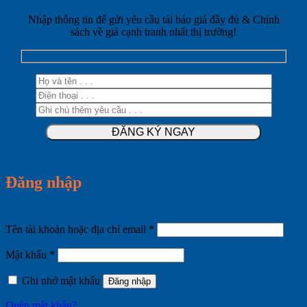
Nhập thông tin để gửi yêu cầu tải báo giá đầy đủ & Chính
sách về giá cạnh tranh nhất thị trường!
Đăng nhập
Bắt
Tên tài khoản hoặc địa chỉ email
*
buộc
Bắt
Mật khẩu
*
buộc
Ghi nhớ mật khẩu
Đăng nhập
Quên mật khẩu?