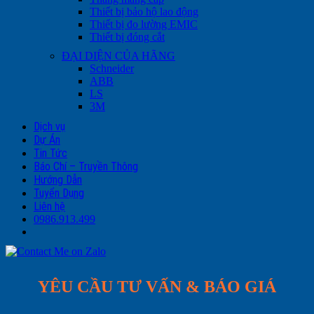
Thiết bị bảo hộ lao động
Thiết bị đo lường EMIC
Thiết bị đóng cắt
ĐẠI DIỆN CỦA HÃNG
Schneider
ABB
LS
3M
Dịch vụ
Dự Án
Tin Tức
Báo Chí – Truyền Thông
Hướng Dẫn
Tuyển Dụng
Liên hệ
0986.913.499
YÊU CẦU TƯ VẤN & BÁO GIÁ