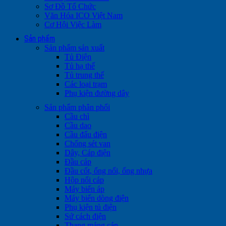
Sơ Đồ Tổ Chức
Văn Hóa ICO Việt Nam
Cơ Hội Việc Làm
Sản phẩm
Sản phẩm sản xuất
Tủ Điện
Tủ hạ thế
Tủ trung thế
Các loại trạm
Phụ kiện đường dây
Sản phẩm phân phối
Cầu chì
Cầu dao
Cầu đấu điện
Chống sét van
Dây, Cáp điện
Đầu cáp
Đầu cốt, ống nối, ống nhựa
Hộp nối cáp
Máy biến áp
Máy biến dòng điện
Phụ kiện tủ điện
Sứ cách điện
Thang máng cáp