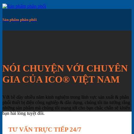
Sản phẩm phân phối
NÓI CHUYỆN VỚI CHUYÊN
GIA CỦA ICO® VIỆT NAM
Với bề dày nhiều năm kinh nghiệm trong lĩnh vực sản xuất & phân
phối thiết bị điện công nghiệp & dân dụng, chúng tôi tin tưởng rằng
những sản phẩm mà chúng tôi mang tới cho bạn chắc chắn sẽ khiến
bạn hài lòng tuyệt đối.
TƯ VẤN TRỰC TIẾP 24/7