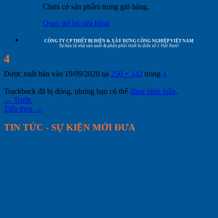
Chưa có sản phẩm trong giỏ hàng.
Quay trở lại cửa hàng
CÔNG TY CP THIẾT BỊ ĐIỆN & XÂY DỰNG CÔNG NGHIỆP VIỆT NAM
Tự hào là nhà sản xuất & phân phối thiết bị điện số 1 Việt Nam!
4
Được xuất bản vào
19/09/2020
tại
250 × 142
trong
4
Trackback đã bị đóng, nhưng bạn có thể
đăng bình luận
.
←
Trước
Tiếp theo
→
TIN TỨC - SỰ KIỆN MỚI ĐƯA