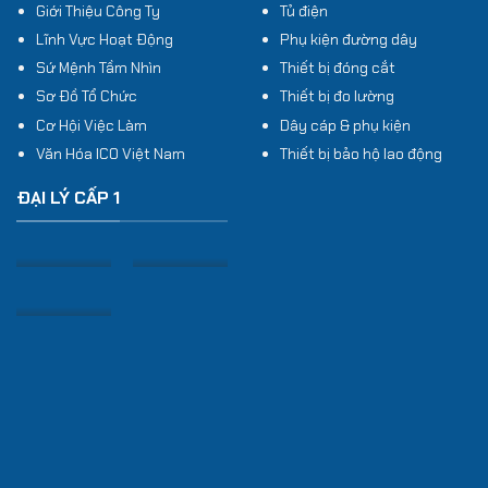
Giới Thiệu Công Ty
Tủ điện
Lĩnh Vực Hoạt Động
Phụ kiện đường dây
Sứ Mệnh Tầm Nhìn
Thiết bị đóng cắt
Sơ Đồ Tổ Chức
Thiết bị đo lường
Cơ Hội Việc Làm
Dây cáp & phụ kiện
Văn Hóa ICO Việt Nam
Thiết bị bảo hộ lao động
ĐẠI LÝ CẤP 1