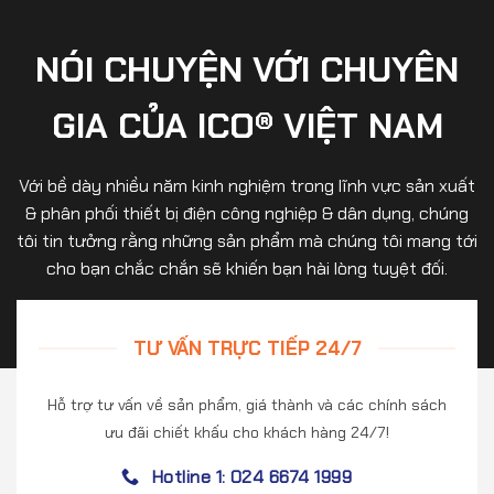
NÓI CHUYỆN VỚI CHUYÊN
GIA CỦA ICO® VIỆT NAM
Với bề dày nhiều năm kinh nghiệm trong lĩnh vực sản xuất
& phân phối thiết bị điện công nghiệp & dân dụng, chúng
tôi tin tưởng rằng những sản phẩm mà chúng tôi mang tới
cho bạn chắc chắn sẽ khiến bạn hài lòng tuyệt đối.
TƯ VẤN TRỰC TIẾP 24/7
Hỗ trợ tư vấn về sản phẩm, giá thành và các chính sách
ưu đãi chiết khấu cho khách hàng 24/7!
Hotline 1: 024 6674 1999