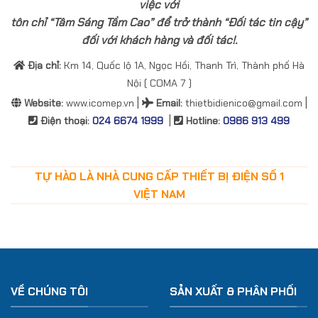
việc với
tôn chỉ “Tâm Sáng Tầm Cao” để trở thành “Đối tác tin cậy”
đối với khách hàng và đối tác!.
Địa chỉ:
Km 14, Quốc lộ 1A, Ngọc Hồi, Thanh Trì, Thành phố Hà
Nội ( COMA 7 )
|
|
Website:
www.icomep.vn
Email
:
thietbidienico@gmail.com
|
Điện thoại:
024 6674 1999
Hotline:
0986 913 499
TỰ HÀO LÀ NHÀ CUNG CẤP THIẾT BỊ ĐIỆN SỐ 1
VIỆT NAM
VỀ CHÚNG TÔI
SẢN XUẤT & PHÂN PHỐI