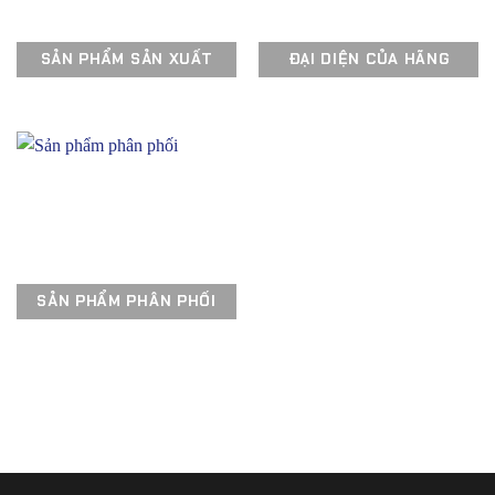
SẢN PHẨM SẢN XUẤT
ĐẠI DIỆN CỦA HÃNG
SẢN PHẨM PHÂN PHỐI