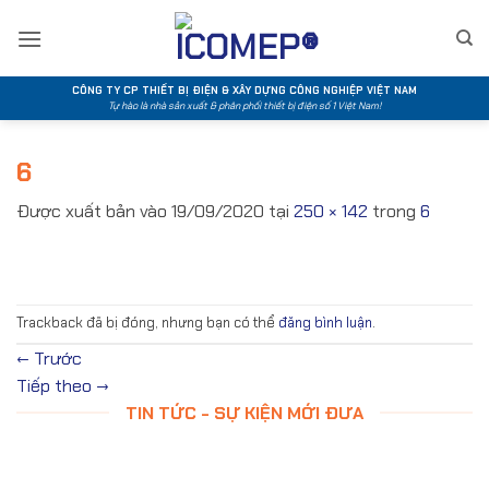
Bỏ
qua
nội
dung
CÔNG TY CP THIẾT BỊ ĐIỆN & XÂY DỰNG CÔNG NGHIỆP VIỆT NAM
Tự hào là nhà sản xuất & phân phối thiết bị điện số 1 Việt Nam!
6
Được xuất bản vào
19/09/2020
tại
250 × 142
trong
6
Trackback đã bị đóng, nhưng bạn có thể
đăng bình luận
.
←
Trước
Tiếp theo
→
TIN TỨC - SỰ KIỆN MỚI ĐƯA