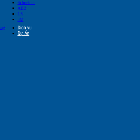
Schneider
ABB
LS
3M
Dịch vụ
ộng
Dự Án