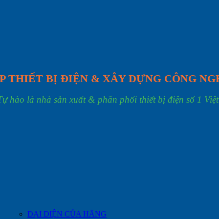
P THIẾT BỊ ĐIỆN & XÂY DỰNG CÔNG NG
Tự hào là nhà sản xuất & phân phối thiết bị điện số 1 Việ
ĐẠI DIỆN CỦA HÃNG