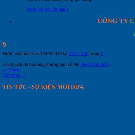
Quay trở lại cửa hàng
CÔNG TY C
9
Được xuất bản vào
19/09/2020
tại
250 × 142
trong
9
Trackback đã bị đóng, nhưng bạn có thể
đăng bình luận
.
←
Trước
Tiếp theo
→
TIN TỨC - SỰ KIỆN MỚI ĐƯA