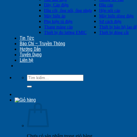
Dây, Cáp điện
Đầu cáp
Đầu cốt, ống nối, ống nhựa
Hộp nối cáp
Máy biến áp
Máy biến dòng điện
Phụ kiện tủ điện
Sứ cách điện
Thang máng cáp
Thiết bị bảo hộ lao đ
Thiết bị đo lường EMIC
Thiết bị đóng cắt
Tin Tức
Báo Chí – Truyền Thông
Hướng Dẫn
Tuyển Dụng
Liên hệ
Tìm
kiếm:
Chưa có sản phẩm trong giỏ hàng.