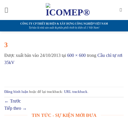
Bỏ
qua
nội
dung
CÔNG TY CP THIẾT BỊ ĐIỆN & XÂY DỰNG CÔNG NGHIỆP VIỆT NAM
Tự hào là nhà sản xuất & phân phối thiết bị điện số 1 Việt Nam!
3
Được xuất bản vào
24/10/2013
tại
600 × 600
trong
Cầu chì tự rơi
35kV
Đăng bình luận
hoặc để lại trackback:
URL trackback
.
←
Trước
Tiếp theo
→
TIN TỨC - SỰ KIỆN MỚI ĐƯA