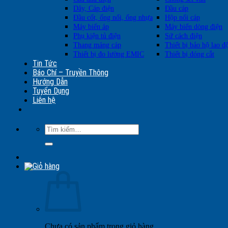
Dây, Cáp điện
Đầu cáp
Đầu cốt, ống nối, ống nhựa
Hộp nối cáp
Máy biến áp
Máy biến dòng điện
Phụ kiện tủ điện
Sứ cách điện
Thang máng cáp
Thiết bị bảo hộ lao đ
Thiết bị đo lường EMIC
Thiết bị đóng cắt
Tin Tức
Báo Chí – Truyền Thông
Hướng Dẫn
Tuyển Dụng
Liên hệ
Tìm
kiếm:
Chưa có sản phẩm trong giỏ hàng.