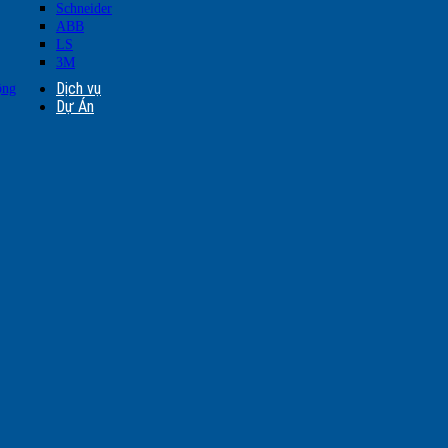
Schneider
ABB
LS
3M
Dịch vụ
ộng
Dự Án