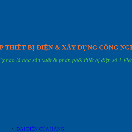
P THIẾT BỊ ĐIỆN & XÂY DỰNG CÔNG NG
Tự hào là nhà sản xuất & phân phối thiết bị điện số 1 Việ
ĐẠI DIỆN CỦA HÃNG