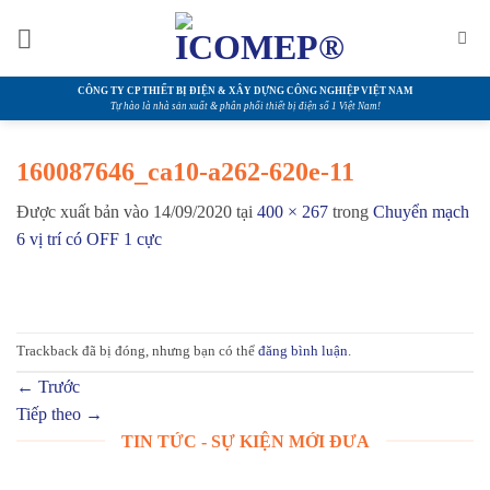
Bỏ
qua
nội
dung
CÔNG TY CP THIẾT BỊ ĐIỆN & XÂY DỰNG CÔNG NGHIỆP VIỆT NAM
Tự hào là nhà sản xuất & phân phối thiết bị điện số 1 Việt Nam!
160087646_ca10-a262-620e-11
Được xuất bản vào
14/09/2020
tại
400 × 267
trong
Chuyển mạch
6 vị trí có OFF 1 cực
Trackback đã bị đóng, nhưng bạn có thể
đăng bình luận
.
←
Trước
Tiếp theo
→
TIN TỨC - SỰ KIỆN MỚI ĐƯA