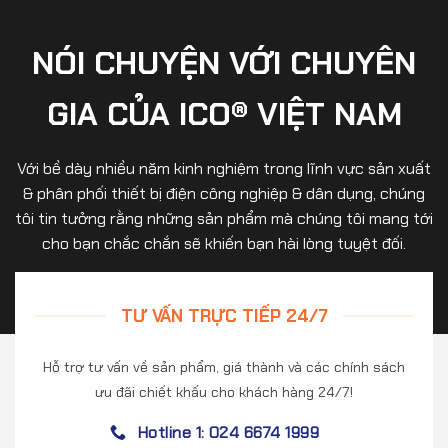
NÓI CHUYỆN VỚI CHUYÊN
GIA CỦA ICO® VIỆT NAM
Với bề dày nhiều năm kinh nghiệm trong lĩnh vực sản xuất
& phân phối thiết bị điện công nghiệp & dân dụng, chúng
tôi tin tưởng rằng những sản phẩm mà chúng tôi mang tới
cho bạn chắc chắn sẽ khiến bạn hài lòng tuyệt đối.
TƯ VẤN TRỰC TIẾP 24/7
Hỗ trợ tư vấn về sản phẩm, giá thành và các chính sách
ưu đãi chiết khấu cho khách hàng 24/7!
Hotline 1: 024 6674 1999