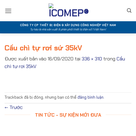
Bỏ
qua
nội
dung
CÔNG TY CP THIẾT BỊ ĐIỆN & XÂY DỰNG CÔNG NGHIỆP VIỆT NAM
Tự hào là nhà sản xuất & phân phối thiết bị điện số 1 Việt Nam!
Cầu chì tự rơi sứ 35kV
Được xuất bản vào
16/09/2020
tại
336 × 310
trong
Cầu
chì tự rơi 35kV
Trackback đã bị đóng, nhưng bạn có thể
đăng bình luận
.
←
Trước
TIN TỨC - SỰ KIỆN MỚI ĐƯA