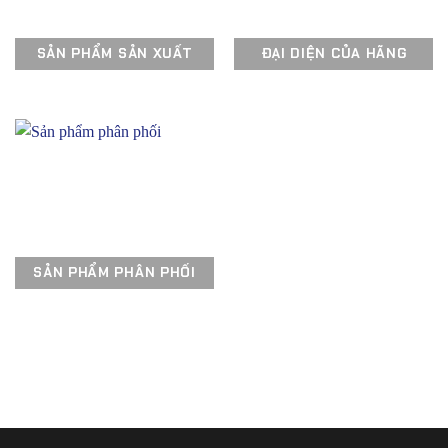
SẢN PHẨM SẢN XUẤT
ĐẠI DIỆN CỦA HÃNG
SẢN PHẨM PHÂN PHỐI