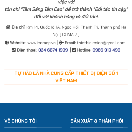
việc với
tôn chỉ “Tâm Sáng Tầm Cao” để trở thành “Đối tác tin cậy”
đối với khách hàng và đối tác!.
Địa chỉ:
Km 14, Quốc lộ 1A, Ngọc Hồi, Thanh Trì, Thành phố Hà
Nội ( COMA 7 )
|
|
Website:
www.icomep.vn
Email
:
thietbidienico@gmail.com
|
Điện thoại:
024 6674 1999
Hotline:
0986 913 499
TỰ HÀO LÀ NHÀ CUNG CẤP THIẾT BỊ ĐIỆN SỐ 1
VIỆT NAM
VỀ CHÚNG TÔI
SẢN XUẤT & PHÂN PHỐI