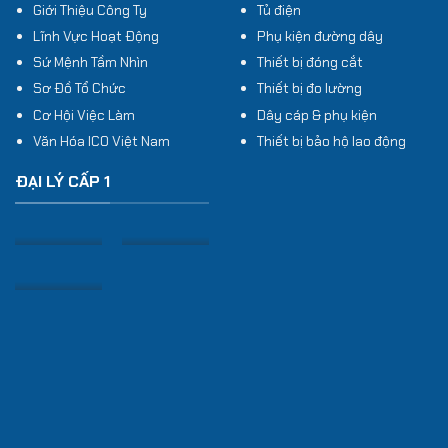
Giới Thiệu Công Ty
Tủ điện
Lĩnh Vực Hoạt Động
Phụ kiện đường dây
Sứ Mệnh Tầm Nhìn
Thiết bị đóng cắt
Sơ Đồ Tổ Chức
Thiết bị đo lường
Cơ Hội Việc Làm
Dây cáp & phụ kiện
Văn Hóa ICO Việt Nam
Thiết bị bảo hộ lao động
ĐẠI LÝ CẤP 1