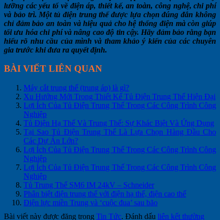
lưỡng các yếu tố về điện áp, thiết kế, an toàn, công nghệ, chi phí
và bảo trì. Một tủ điện trung thế được lựa chọn đúng đắn không
chỉ đảm bảo an toàn và hiệu quả cho hệ thống điện mà còn giúp
tối ưu hóa chi phí và nâng cao độ tin cậy. Hãy đảm bảo rằng bạn
hiểu rõ nhu cầu của mình và tham khảo ý kiến của các chuyên
gia trước khi đưa ra quyết định.
BÀI VIẾT LIÊN QUAN
Máy cắt trung thế (trung áp) là gì?
Xu Hướng Mới Trong Thiết Kế Tủ Điện Trung Thế Hiện Đại
Lợi Ích Của Tủ Điện Trung Thế Trong Các Công Trình Công
Nghiệp
Tủ Điện Hạ Thế Và Trung Thế: Sự Khác Biệt Và Ứng Dụng
Tại Sao Tủ Điện Trung Thế Là Lựa Chọn Hàng Đầu Cho
Các Dự Án Lớn?
Lợi Ích Của Tủ Điện Trung Thế Trong Các Công Trình Công
Nghiệp
Lợi Ích Của Tủ Điện Trung Thế Trong Các Công Trình Công
Nghiệp
Tủ Trung Thế SM6 IM 24kV – Schneider
Phân biệt điện trung thế với điện hạ thế, điện cao thế
Điện lực miền Trung và ‘cuộc đua’ sau bão
Bài viết này được đăng trong
Tin Tức
. Đánh dấu
liên kết thường