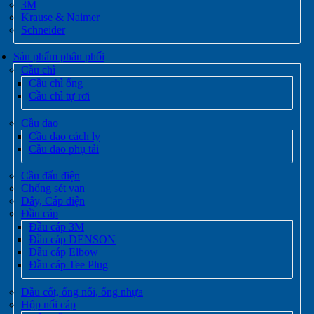
3M
Krause & Naimer
Schneider
Sản phẩm phân phối
Cầu chì
Cầu chì ống
Cầu chì tự rơi
Cầu dao
Cầu dao cách ly
Cầu dao phụ tải
Cầu đấu điện
Chống sét van
Dây, Cáp điện
Đầu cáp
Đầu cáp 3M
Đầu cáp DENSON
Đầu cáp Elbow
Đầu cáp Tee Plug
Đầu cốt, ống nối, ống nhựa
Hộp nối cáp