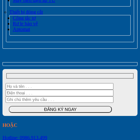
Máy biến điện áp TU
Thiết bị đóng cắt
Công tắc tơ
Rơ le bảo vệ
Aptomat
HOẶC
Hotline: 0986.913.499