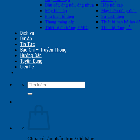
Đầu cốt, ống nối, ống nhựa
Hộp nối cáp
Máy biến áp
Máy biến dòng điện
Phụ kiện tủ điện
Sứ cách điện
Thang máng cáp
Thiết bị bảo hộ lao đ
Thiết bị đo lường EMIC
Thiết bị đóng cắt
Dịch vụ
Dự Án
Tin Tức
Báo Chí – Truyền Thông
Hướng Dẫn
Tuyển Dụng
Liên hệ
Tìm
kiếm:
Chưa có sản phẩm trong giỏ hàng.