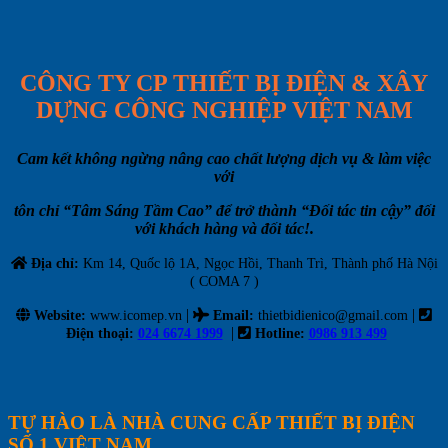
CÔNG TY CP THIẾT BỊ ĐIỆN & XÂY
DỰNG CÔNG NGHIỆP VIỆT NAM
Cam kết không ngừng nâng cao chất lượng dịch vụ & làm việc
với
tôn chỉ “Tâm Sáng Tầm Cao” để trở thành “Đối tác tin cậy” đối
với khách hàng và đối tác!.
Địa chỉ:
Km 14, Quốc lộ 1A, Ngọc Hồi, Thanh Trì, Thành phố Hà Nội
( COMA 7 )
|
|
Website:
www.icomep.vn
Email
:
thietbidienico@gmail.com
|
Điện thoại:
024 6674 1999
Hotline:
0986 913 499
TỰ HÀO LÀ NHÀ CUNG CẤP THIẾT BỊ ĐIỆN
SỐ 1 VIỆT NAM