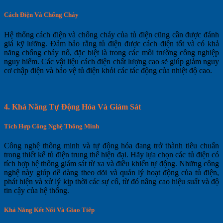
Cách Điện Và Chống Cháy
Hệ thống cách điện và chống cháy của tủ điện cũng cần được đánh
giá kỹ lưỡng. Đảm bảo rằng tủ điện được cách điện tốt và có khả
năng chống cháy nổ, đặc biệt là trong các môi trường công nghiệp
nguy hiểm. Các vật liệu cách điện chất lượng cao sẽ giúp giảm nguy
cơ chập điện và bảo vệ tủ điện khỏi các tác động của nhiệt độ cao.
4.
Khả Năng Tự Động Hóa Và Giám Sát
Tích Hợp Công Nghệ Thông Minh
Công nghệ thông minh và tự động hóa đang trở thành tiêu chuẩn
trong thiết kế tủ điện trung thế hiện đại. Hãy lựa chọn các tủ điện có
tích hợp hệ thống giám sát từ xa và điều khiển tự động. Những công
nghệ này giúp dễ dàng theo dõi và quản lý hoạt động của tủ điện,
phát hiện và xử lý kịp thời các sự cố, từ đó nâng cao hiệu suất và độ
tin cậy của hệ thống.
Khả Năng Kết Nối Và Giao Tiếp