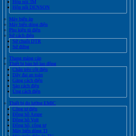
Hộp nối 3M
Hộp nối DENSON
Máy biến áp
Máy biến dòng điện
Phụ kiện tủ điện
Sứ cách điện
Sứ chuỗi DTR
Sứ đứng
Thang máng cáp
Thiết bị bảo hộ lao động
Chân trèo cột điện
Dây đai an toàn
Găng cách điện
Sào cách điện
Ủng cách điện
Thiết bị đo lường EMIC
Công tơ điện
Đồng hồ Ampe
Đồng hồ Volt
Đồng hồ, công tơ
Máy biến dòng TI