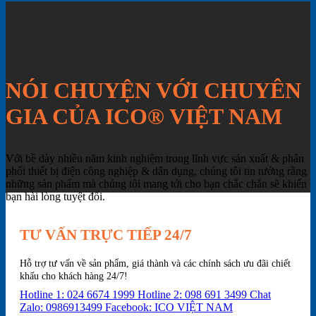
NÓI CHUYỆN VỚI CHUYÊN
GIA CỦA ICO® VIỆT NAM
Với bề dày nhiều năm kinh nghiệm trong lĩnh vực sản xuất & phân
phối thiết bị điện công nghiệp & dân dụng, chúng tôi tin tưởng rằng
những sản phẩm mà chúng tôi mang tới cho bạn chắc chắn sẽ khiến
bạn hài lòng tuyệt đối.
TƯ VẤN TRỰC TIẾP 24/7
Hỗ trợ tư vấn về sản phẩm, giá thành và các chính sách ưu đãi chiết
khấu cho khách hàng 24/7!
Hotline 1: 024 6674 1999
Hotline 2: 098 691 3499
Chat
Zalo: 0986913499
Facebook: ICO VIỆT NAM