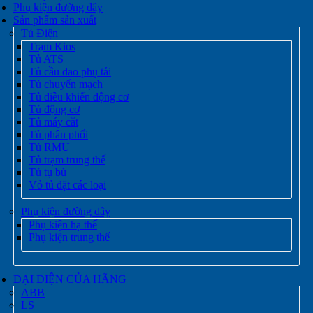
Phụ kiện đường dây
Sản phẩm sản xuất
Tủ Điện
Trạm Kios
Tủ ATS
Tủ cầu dao phụ tải
Tủ chuyển mạch
Tủ điều khiển động cơ
Tủ động cơ
Tủ máy cắt
Tủ phân phối
Tủ RMU
Tủ trạm trung thế
Tủ tụ bù
Vỏ tủ đặt các loại
Phụ kiện đường dây
Phụ kiện hạ thế
Phụ kiện trung thế
ĐẠI DIỆN CỦA HÃNG
ABB
LS