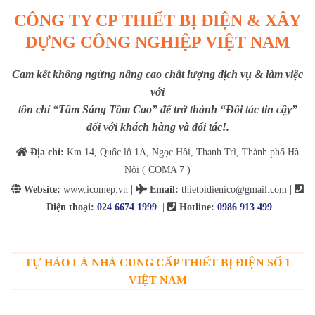
CÔNG TY CP THIẾT BỊ ĐIỆN & XÂY
DỰNG CÔNG NGHIỆP VIỆT NAM
Cam kết không ngừng nâng cao chất lượng dịch vụ & làm việc
với
tôn chỉ “Tâm Sáng Tầm Cao” để trở thành “Đối tác tin cậy”
đối với khách hàng và đối tác!.
Địa chỉ:
Km 14, Quốc lộ 1A, Ngọc Hồi, Thanh Trì, Thành phố Hà
Nội ( COMA 7 )
|
|
Website:
www.icomep.vn
Email
:
thietbidienico@gmail.com
|
Điện thoại:
024 6674 1999
Hotline:
0986 913 499
TỰ HÀO LÀ NHÀ CUNG CẤP THIẾT BỊ ĐIỆN SỐ 1
VIỆT NAM