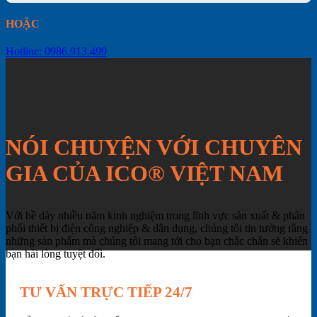
HOẶC
Hotline: 0986.913.499
NÓI CHUYỆN VỚI CHUYÊN
GIA CỦA ICO® VIỆT NAM
Với bề dày nhiều năm kinh nghiệm trong lĩnh vực sản xuất & phân
phối thiết bị điện công nghiệp & dân dụng, chúng tôi tin tưởng rằng
những sản phẩm mà chúng tôi mang tới cho bạn chắc chắn sẽ khiến
bạn hài lòng tuyệt đối.
TƯ VẤN TRỰC TIẾP 24/7