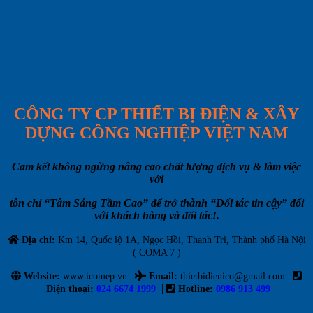
CÔNG TY CP THIẾT BỊ ĐIỆN & XÂY
DỰNG CÔNG NGHIỆP VIỆT NAM
Cam kết không ngừng nâng cao chất lượng dịch vụ & làm việc
với
tôn chỉ “Tâm Sáng Tầm Cao” để trở thành “Đối tác tin cậy” đối
với khách hàng và đối tác!.
Địa chỉ:
Km 14, Quốc lộ 1A, Ngọc Hồi, Thanh Trì, Thành phố Hà Nội
( COMA 7 )
|
|
Website:
www.icomep.vn
Email
:
thietbidienico@gmail.com
|
Điện thoại:
024 6674 1999
Hotline:
0986 913 499