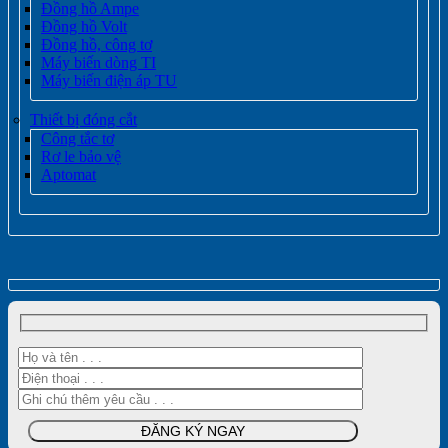
Đồng hồ Ampe
Đồng hồ Volt
Đồng hồ, công tơ
Máy biến dòng TI
Máy biến điện áp TU
Thiết bị đóng cắt
Công tắc tơ
Rơ le bảo vệ
Aptomat