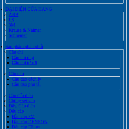
ĐẠI DIỆN CỦA HÃNG
ABB
LS
3M
Krause & Naimer
Schneider
Sản phẩm phân phối
Cầu chì
Cầu chì ống
Cầu chì tự rơi
Cầu dao
Cầu dao cách ly
Cầu dao phụ tải
Cầu đấu điện
Chống sét van
Dây, Cáp điện
Đầu cáp
Đầu cáp 3M
Đầu cáp DENSON
Đầu cáp Elbow