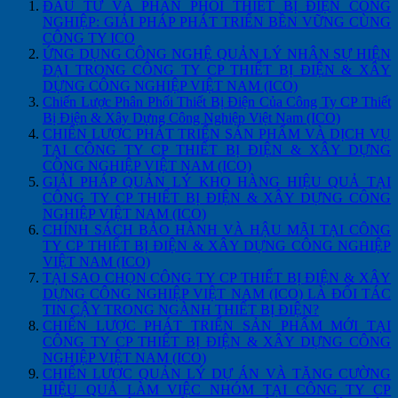
ĐẦU TƯ VÀ PHÂN PHỐI THIẾT BỊ ĐIỆN CÔNG
NGHIỆP: GIẢI PHÁP PHÁT TRIỂN BỀN VỮNG CÙNG
CÔNG TY ICO
ỨNG DỤNG CÔNG NGHỆ QUẢN LÝ NHÂN SỰ HIỆN
ĐẠI TRONG CÔNG TY CP THIẾT BỊ ĐIỆN & XÂY
DỰNG CÔNG NGHIỆP VIỆT NAM (ICO)
Chiến Lược Phân Phối Thiết Bị Điện Của Công Ty CP Thiết
Bị Điện & Xây Dựng Công Nghiệp Việt Nam (ICO)
CHIẾN LƯỢC PHÁT TRIỂN SẢN PHẨM VÀ DỊCH VỤ
TẠI CÔNG TY CP THIẾT BỊ ĐIỆN & XÂY DỰNG
CÔNG NGHIỆP VIỆT NAM (ICO)
GIẢI PHÁP QUẢN LÝ KHO HÀNG HIỆU QUẢ TẠI
CÔNG TY CP THIẾT BỊ ĐIỆN & XÂY DỰNG CÔNG
NGHIỆP VIỆT NAM (ICO)
CHÍNH SÁCH BẢO HÀNH VÀ HẬU MÃI TẠI CÔNG
TY CP THIẾT BỊ ĐIỆN & XÂY DỰNG CÔNG NGHIỆP
VIỆT NAM (ICO)
TẠI SAO CHỌN CÔNG TY CP THIẾT BỊ ĐIỆN & XÂY
DỰNG CÔNG NGHIỆP VIỆT NAM (ICO) LÀ ĐỐI TÁC
TIN CẬY TRONG NGÀNH THIẾT BỊ ĐIỆN?
CHIẾN LƯỢC PHÁT TRIỂN SẢN PHẨM MỚI TẠI
CÔNG TY CP THIẾT BỊ ĐIỆN & XÂY DỰNG CÔNG
NGHIỆP VIỆT NAM (ICO)
CHIẾN LƯỢC QUẢN LÝ DỰ ÁN VÀ TĂNG CƯỜNG
HIỆU QUẢ LÀM VIỆC NHÓM TẠI CÔNG TY CP