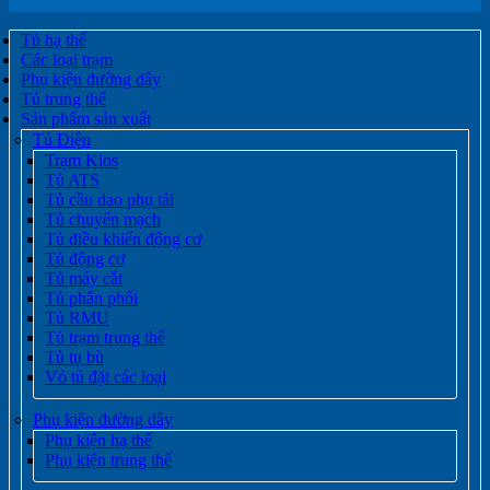
Tủ hạ thế
Các loại trạm
Phụ kiện đường dây
Tủ trung thế
Sản phẩm sản xuất
Tủ Điện
Trạm Kios
Tủ ATS
Tủ cầu dao phụ tải
Tủ chuyển mạch
Tủ điều khiển động cơ
Tủ động cơ
Tủ máy cắt
Tủ phân phối
Tủ RMU
Tủ trạm trung thế
Tủ tụ bù
Vỏ tủ đặt các loại
Phụ kiện đường dây
Phụ kiện hạ thế
Phụ kiện trung thế