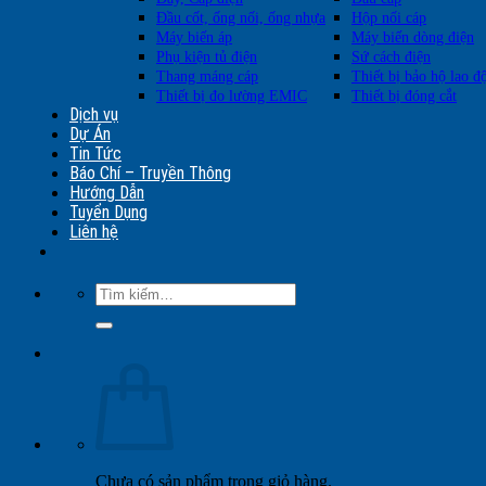
Đầu cốt, ống nối, ống nhựa
Hộp nối cáp
Máy biến áp
Máy biến dòng điện
Phụ kiện tủ điện
Sứ cách điện
Thang máng cáp
Thiết bị bảo hộ lao đ
Thiết bị đo lường EMIC
Thiết bị đóng cắt
Dịch vụ
Dự Án
Tin Tức
Báo Chí – Truyền Thông
Hướng Dẫn
Tuyển Dụng
Liên hệ
Tìm
kiếm:
Chưa có sản phẩm trong giỏ hàng.