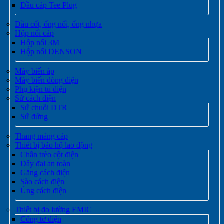
Đầu cáp Tee Plug
Đầu cốt, ống nối, ống nhựa
Hộp nối cáp
Hộp nối 3M
Hộp nối DENSON
Máy biến áp
Máy biến dòng điện
Phụ kiện tủ điện
Sứ cách điện
Sứ chuỗi DTR
Sứ đứng
Thang máng cáp
Thiết bị bảo hộ lao động
Chân trèo cột điện
Dây đai an toàn
Găng cách điện
Sào cách điện
Ủng cách điện
Thiết bị đo lường EMIC
Công tơ điện