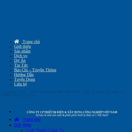
Trang chủ
Giới thiệu
Sản phẩm
Dịch vụ
Dự Án
Tin Tức
Báo Chí – Truyền Thông
Hướng Dẫn
Tuyển Dụng
Liên hệ
Copyright © 2012 - 2026
Thiết bị điện ICO Việt Nam™
| Thiết kế Web & Vận hành bởi
CÔNG NGHỆ VIỆT JSC
CÔNG TY CP THIẾT BỊ ĐIỆN & XÂY DỰNG CÔNG NGHIỆP VIỆT NAM
Tự hào là nhà sản xuất & phân phối thiết bị điện số 1 Việt Nam!
Trang chủ
Giới thiệu
Giới Thiệu Công Ty