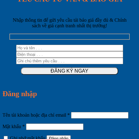
Nhập thông tin để gửi yêu cầu tải báo giá đầy đủ & Chính
sách về giá cạnh tranh nhất thị trường!
Đăng nhập
Bắt
Tên tài khoản hoặc địa chỉ email
*
buộc
Bắt
Mật khẩu
*
buộc
Ghi nhớ mật khẩu
Đăng nhập