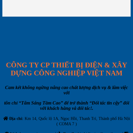
CÔNG TY CP THIẾT BỊ ĐIỆN & XÂY
DỰNG CÔNG NGHIỆP VIỆT NAM
Cam kết không ngừng nâng cao chất lượng dịch vụ & làm việc
với
tôn chỉ “Tâm Sáng Tầm Cao” để trở thành “Đối tác tin cậy” đối
với khách hàng và đối tác!.
Địa chỉ:
Km 14, Quốc lộ 1A, Ngọc Hồi, Thanh Trì, Thành phố Hà Nội
( COMA 7 )