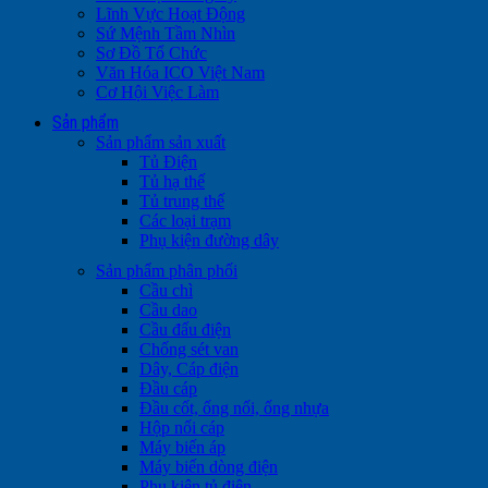
Lĩnh Vực Hoạt Động
Sứ Mệnh Tầm Nhìn
Sơ Đồ Tổ Chức
Văn Hóa ICO Việt Nam
Cơ Hội Việc Làm
Sản phẩm
Sản phẩm sản xuất
Tủ Điện
Tủ hạ thế
Tủ trung thế
Các loại trạm
Phụ kiện đường dây
Sản phẩm phân phối
Cầu chì
Cầu dao
Cầu đấu điện
Chống sét van
Dây, Cáp điện
Đầu cáp
Đầu cốt, ống nối, ống nhựa
Hộp nối cáp
Máy biến áp
Máy biến dòng điện
Phụ kiện tủ điện