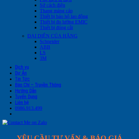
Sứ cách điện
Thang máng cáp
Thiết bị bảo hộ lao động
Thiết bị đo lường EMIC
Thiết bị đóng cắt
ĐẠI DIỆN CỦA HÃNG
Schneider
ABB
LS
3M
Dịch vụ
Dự Án
Tin Tức
Báo Chí – Truyền Thông
Hướng Dẫn
Tuyển Dụng
Liên hệ
0986.913.499
YÊU CẦU TƯ VẤN & BÁO GIÁ