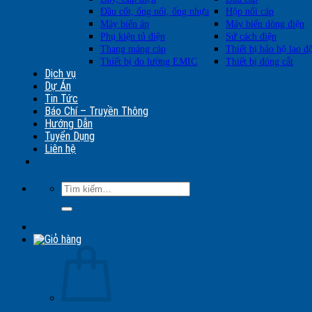
Đầu cốt, ống nối, ống nhựa
Hộp nối cáp
Máy biến áp
Máy biến dòng điện
Phụ kiện tủ điện
Sứ cách điện
Thang máng cáp
Thiết bị bảo hộ lao đ
Thiết bị đo lường EMIC
Thiết bị đóng cắt
Dịch vụ
Dự Án
Tin Tức
Báo Chí – Truyền Thông
Hướng Dẫn
Tuyển Dụng
Liên hệ
Tìm
kiếm: