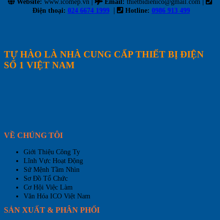
|
|
Website:
www.icomep.vn
Email
:
thietbidienico@gmail.com
|
Điện thoại:
024 6674 1999
Hotline:
0986 913 499
TỰ HÀO LÀ NHÀ CUNG CẤP THIẾT BỊ ĐIỆN
SỐ 1 VIỆT NAM
VỀ CHÚNG TÔI
Giới Thiệu Công Ty
Lĩnh Vực Hoạt Động
Sứ Mệnh Tầm Nhìn
Sơ Đồ Tổ Chức
Cơ Hội Việc Làm
Văn Hóa ICO Việt Nam
SẢN XUẤT & PHÂN PHỐI