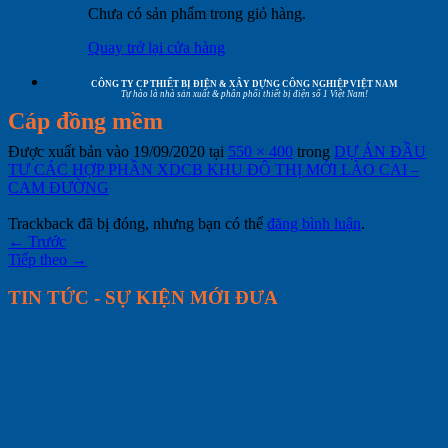
Chưa có sản phẩm trong giỏ hàng.
Quay trở lại cửa hàng
CÔNG TY CP THIẾT BỊ ĐIỆN & XÂY DỰNG CÔNG NGHIỆP VIỆT NAM
Tự hào là nhà sản xuất & phân phối thiết bị điện số 1 Việt Nam!
Cáp đồng mềm
Được xuất bản vào
19/09/2020
tại
550 × 400
trong
DỰ ÁN ĐẦU
TƯ CÁC HỢP PHẦN XDCB KHU ĐÔ THỊ MỚI LÀO CAI –
CAM ĐƯỜNG
Trackback đã bị đóng, nhưng bạn có thể
đăng bình luận
.
←
Trước
Tiếp theo
→
TIN TỨC - SỰ KIỆN MỚI ĐƯA