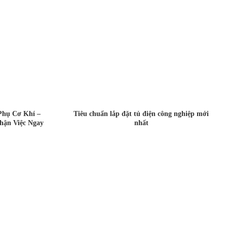
Phụ Cơ Khí –
Tiêu chuẩn lắp đặt tủ điện công nghiệp mới
hận Việc Ngay
nhất