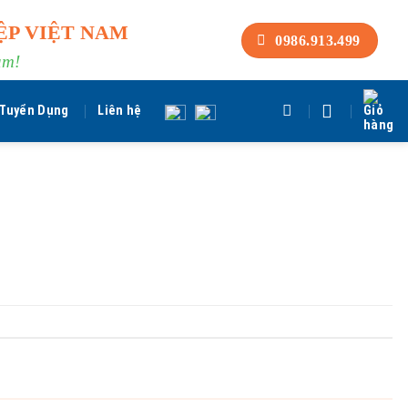
ỆP VIỆT NAM
0986.913.499
am!
Tuyển Dụng
Liên hệ