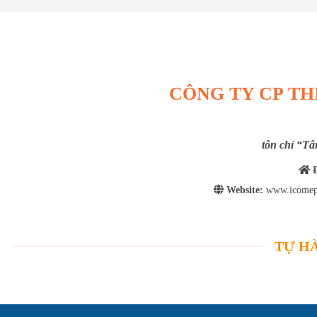
CÔNG TY CP TH
tôn chỉ “Tâ
Đ
Website:
www.icomep
TỰ HÀ