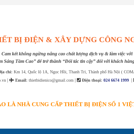
IẾT BỊ ĐIỆN & XÂY DỰNG CÔNG N
Cam kết không ngừng nâng cao chất lượng dịch vụ & làm việc với
m Sáng Tầm Cao” để trở thành “Đối tác tin cậy” đối với khách hàng 
ịa chỉ:
Km 14, Quốc lộ 1A, Ngọc Hồi, Thanh Trì, Thành phố Hà Nội ( COM
|
|
|
.vn
Email
:
thietbidienico@gmail.com
Điện thoại:
024 6674 1999
O LÀ NHÀ CUNG CẤP THIẾT BỊ ĐIỆN SỐ 1 VI