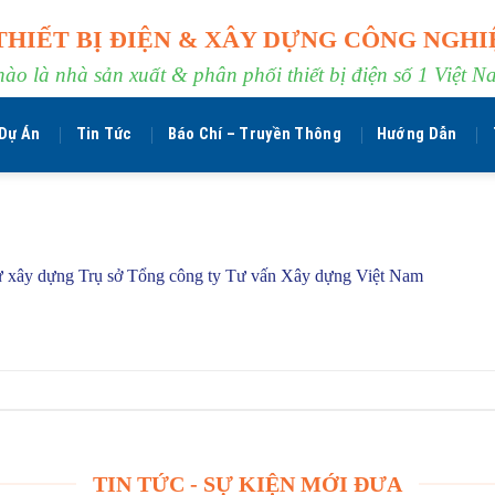
THIẾT BỊ ĐIỆN & XÂY DỰNG CÔNG NGHI
hào là nhà sản xuất & phân phối thiết bị điện số 1 Việt N
Dự Án
Tin Tức
Báo Chí – Truyền Thông
Hướng Dẫn
ư xây dựng Trụ sở Tổng công ty Tư vấn Xây dựng Việt Nam
TIN TỨC - SỰ KIỆN MỚI ĐƯA