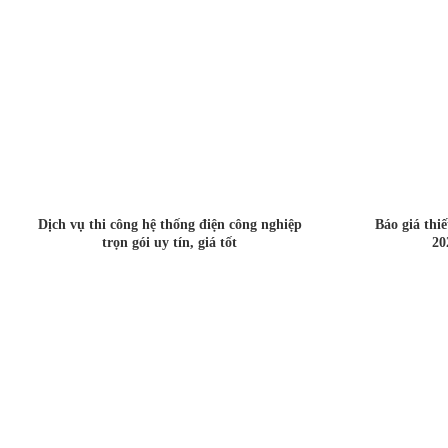
Dịch vụ thi công hệ thống điện công nghiệp
Báo giá thi
trọn gói uy tín, giá tốt
20