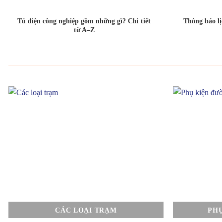
Tủ điện công nghiệp gồm những gì? Chi tiết
Thông báo l
từ A–Z
CÁC LOẠI TRẠM
PH