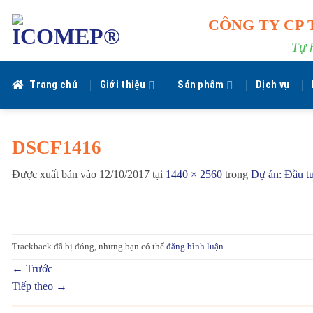
Bỏ
CÔNG TY CP 
qua
nội
Tự 
dung
Trang chủ
Giới thiệu
Sản phẩm
Dịch vụ
DSCF1416
Được xuất bản vào
12/10/2017
tại
1440 × 2560
trong
Dự án: Đầu t
Trackback đã bị đóng, nhưng bạn có thể
đăng bình luận
.
←
Trước
Tiếp theo
→