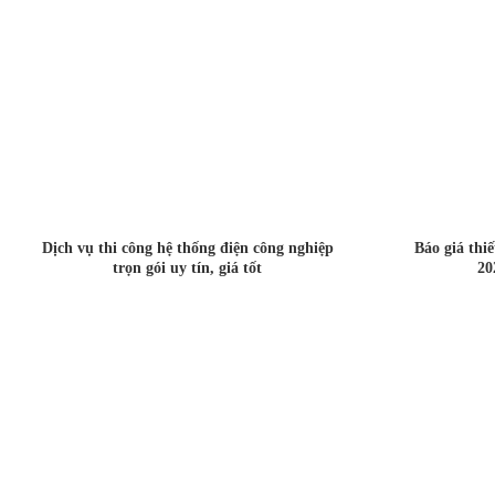
Dịch vụ thi công hệ thống điện công nghiệp
Báo giá thi
trọn gói uy tín, giá tốt
20