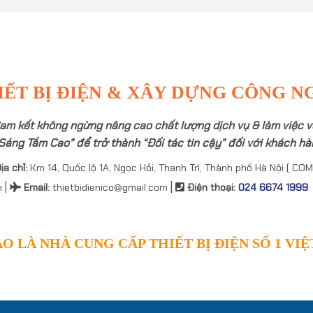
IẾT BỊ ĐIỆN & XÂY DỰNG CÔNG N
am kết không ngừng nâng cao chất lượng dịch vụ & làm việc v
Sáng Tầm Cao” để trở thành “Đối tác tin cậy” đối với khách hàn
ịa chỉ:
Km 14, Quốc lộ 1A, Ngọc Hồi, Thanh Trì, Thành phố Hà Nội ( COM
|
|
n
Email
:
thietbidienico@gmail.com
Điện thoại:
024 6674 1999
O LÀ NHÀ CUNG CẤP THIẾT BỊ ĐIỆN SỐ 1 VI