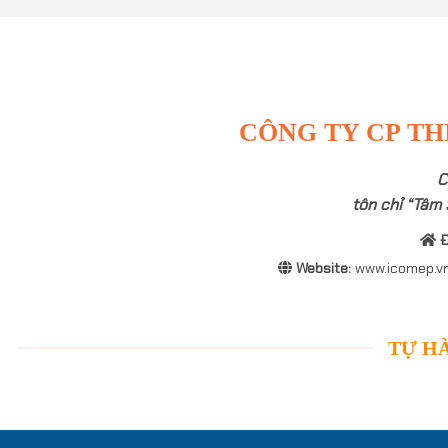
CÔNG TY CP TH
C
tôn chỉ “Tâm 
Đ
Website:
www.icomep.v
TỰ HÀ