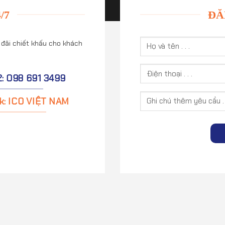
/7
ĐĂ
 đãi chiết khấu cho khách
2: 098 691 3499
k: ICO VIỆT NAM