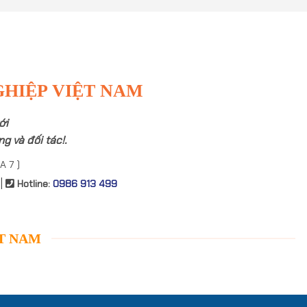
GHIỆP VIỆT NAM
ới
g và đối tác!.
A 7 )
|
Hotline:
0986 913 499
ỆT NAM