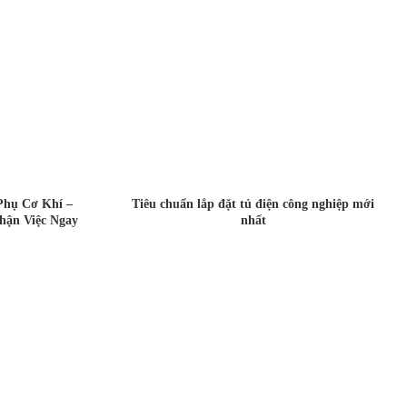
Phụ Cơ Khí –
Tiêu chuẩn lắp đặt tủ điện công nghiệp mới
hận Việc Ngay
nhất