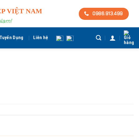
ỆP VIỆT NAM
0986.913.499
 Nam!
Tuyển Dụng
Liên hệ