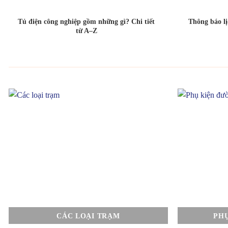
Tủ điện công nghiệp gồm những gì? Chi tiết
Thông báo l
từ A–Z
CÁC LOẠI TRẠM
PH