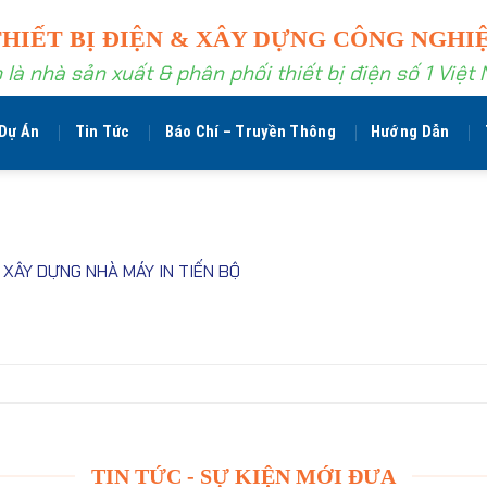
THIẾT BỊ ĐIỆN & XÂY DỰNG CÔNG NGHI
 là nhà sản xuất & phân phối thiết bị điện số 1 Việt
Dự Án
Tin Tức
Báo Chí – Truyền Thông
Hướng Dẫn
 XÂY DỰNG NHÀ MÁY IN TIẾN BỘ
TIN TỨC - SỰ KIỆN MỚI ĐƯA