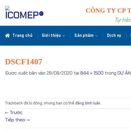
Bỏ
CÔNG TY CP 
qua
nội
Tự hào
dung
Trang chủ
Giới thiệu
Sản phẩm
Dịch vụ
DSCF1407
Được xuất bản vào
28/08/2020
tại
844 × 1500
trong
DỰ ÁN
Trackback đã bị đóng, nhưng bạn có thể
đăng bình luận
.
←
Trước
Tiếp theo
→