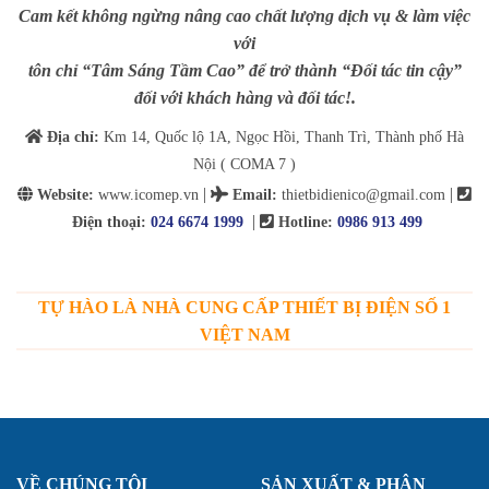
Cam kết không ngừng nâng cao chất lượng dịch vụ & làm việc
với
tôn chỉ “Tâm Sáng Tầm Cao” để trở thành “Đối tác tin cậy”
đối với khách hàng và đối tác!.
Địa chỉ:
Km 14, Quốc lộ 1A, Ngọc Hồi, Thanh Trì, Thành phố Hà
Nội ( COMA 7 )
|
|
Website:
www.icomep.vn
Email
:
thietbidienico@gmail.com
|
Điện thoại:
024 6674 1999
Hotline:
0986 913 499
TỰ HÀO LÀ NHÀ CUNG CẤP THIẾT BỊ ĐIỆN SỐ 1
VIỆT NAM
VỀ CHÚNG TÔI
SẢN XUẤT & PHÂN