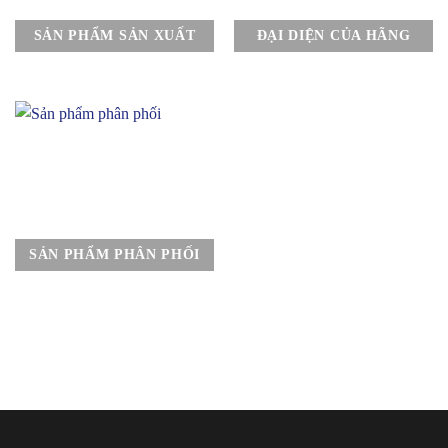
SẢN PHẨM SẢN XUẤT
ĐẠI DIỆN CỦA HÃNG
SẢN PHẨM PHÂN PHỐI