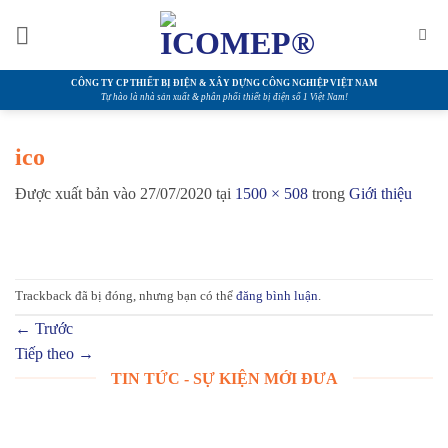
Bỏ
qua
nội
dung
CÔNG TY CP THIẾT BỊ ĐIỆN & XÂY DỰNG CÔNG NGHIỆP VIỆT NAM
Tự hào là nhà sản xuất & phân phối thiết bị điện số 1 Việt Nam!
ico
Được xuất bản vào
27/07/2020
tại
1500 × 508
trong
Giới thiệu
Trackback đã bị đóng, nhưng bạn có thể
đăng bình luận
.
←
Trước
Tiếp theo
→
TIN TỨC - SỰ KIỆN MỚI ĐƯA