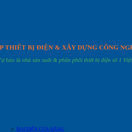
P THIẾT BỊ ĐIỆN & XÂY DỰNG CÔNG NG
Tự hào là nhà sản xuất & phân phối thiết bị điện số 1 Việ
ĐẠI DIỆN CỦA HÃNG