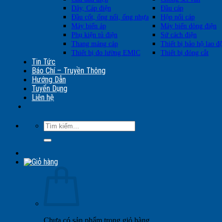
Dây, Cáp điện
Đầu cáp
Đầu cốt, ống nối, ống nhựa
Hộp nối cáp
Máy biến áp
Máy biến dòng điện
Phụ kiện tủ điện
Sứ cách điện
Thang máng cáp
Thiết bị bảo hộ lao đ
Thiết bị đo lường EMIC
Thiết bị đóng cắt
Tin Tức
Báo Chí – Truyền Thông
Hướng Dẫn
Tuyển Dụng
Liên hệ
Tìm
kiếm:
Chưa có sản phẩm trong giỏ hàng.