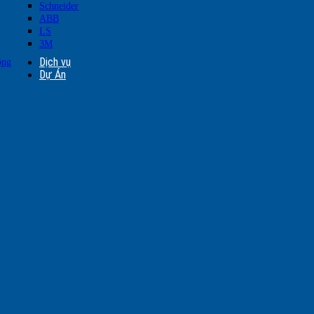
Schneider
ABB
LS
3M
Dịch vụ
ộng
Dự Án