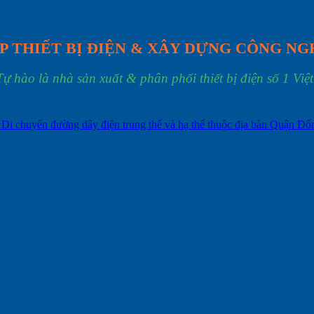
P THIẾT BỊ ĐIỆN & XÂY DỰNG CÔNG NG
Tự hào là nhà sản xuất & phân phối thiết bị điện số 1 Việ
: Di chuyển đường dây điện trung thế và hạ thế thuộc địa bàn Quận Đ