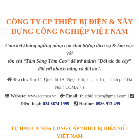
CÔNG TY CP THIẾT BỊ ĐIỆN & XÂY
DỰNG CÔNG NGHIỆP VIỆT NAM
Cam kết không ngừng nâng cao chất lượng dịch vụ & làm việc
với
tôn chỉ “Tâm Sáng Tầm Cao” để trở thành “Đối tác tin cậy”
đối với khách hàng và đối tác!.
Địa chỉ:
Km 14, Quốc lộ 1A, Ngọc Hồi, Thanh Trì, Thành phố Hà
Nội ( COMA 7 )
|
|
Website:
www.icomep.vn
Email
:
thietbidienico@gmail.com
|
Điện thoại:
024 6674 1999
Hotline:
0986 913 499
TỰ HÀO LÀ NHÀ CUNG CẤP THIẾT BỊ ĐIỆN SỐ 1
VIỆT NAM