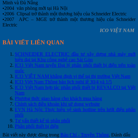
Minh và Đà Nẵng
•2004 văn phòng mới tại Hà Nội
•2006 Clipsal trở thành một thương hiệu của Schneider Electric
•2007 APC – MGE trở thành một thương hiệu của Schneider
Electric
ICO VIỆT NAM
BÀI VIẾT LIÊN QUAN
SCHNEIDER ELECTRIC đầu tư xây dựng nhà máy mới
hiện đại tại Khu công nghệ cao Sài Gòn
ICO Việt Nam tuyển Đại lý phân phối thiết bị điện trên toàn
quốc
ICO VIỆT NAM khẳng định vị thế tại thị trường Việt Nam
ICO Việt Nam Thông báo lịch nghỉ lễ 30/4 và 1/5
ICO Việt Nam hợp tác phân phối thiết bị REVALCO tại Việt
Nam
Phương thức giao hàng cho khách mua hàng
Chính sách điều khoản khi sử dụng website
EVN Hà Nội: Thực hiện vệ sinh hotline trên lưới điện phân
phối
Tư vấn thiết kế tủ phân phối
Phân phối thiết bị điện
Bài viết này được đăng trong
Báo Chí - Truyền Thông
. Đánh dấu