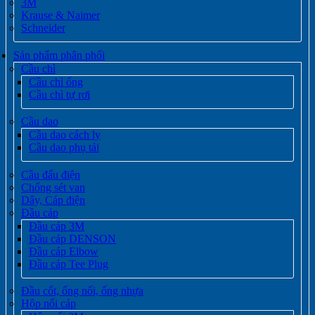
3M
Krause & Naimer
Schneider
Sản phẩm phân phối
Cầu chì
Cầu chì ống
Cầu chì tự rơi
Cầu dao
Cầu dao cách ly
Cầu dao phụ tải
Cầu đấu điện
Chống sét van
Dây, Cáp điện
Đầu cáp
Đầu cáp 3M
Đầu cáp DENSON
Đầu cáp Elbow
Đầu cáp Tee Plug
Đầu cốt, ống nối, ống nhựa
Hộp nối cáp