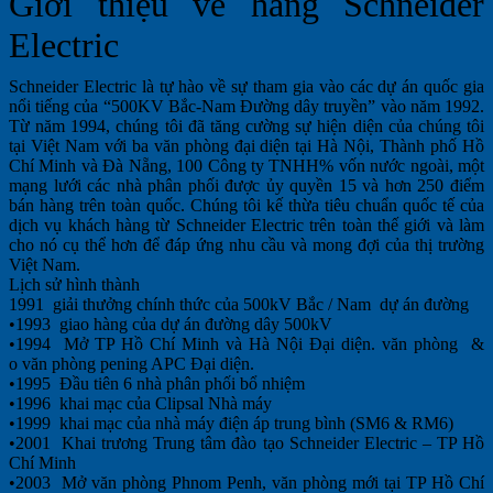
Giới thiệu về hãng Schneider
Electric
Schneider Electric là tự hào về sự tham gia vào các dự án quốc gia
nổi tiếng của “500KV Bắc-Nam Đường dây truyền” vào năm 1992.
Từ năm 1994, chúng tôi đã tăng cường sự hiện diện của chúng tôi
tại Việt Nam với ba văn phòng đại diện tại Hà Nội, Thành phố Hồ
Chí Minh và Đà Nẵng, 100 Công ty TNHH% vốn nước ngoài, một
mạng lưới các nhà phân phối được ủy quyền 15 và hơn 250 điểm
bán hàng trên toàn quốc. Chúng tôi kế thừa tiêu chuẩn quốc tế của
dịch vụ khách hàng từ Schneider Electric trên toàn thế giới và làm
cho nó cụ thể hơn để đáp ứng nhu cầu và mong đợi của thị trường
Việt Nam.
Lịch sử hình thành
1991 giải thưởng chính thức của 500kV Bắc / Nam dự án đường
•1993 giao hàng của dự án đường dây 500kV
•1994 Mở TP Hồ Chí Minh và Hà Nội Đại diện. văn phòng &
o văn phòng pening APC Đại diện.
•1995 Đầu tiên 6 nhà phân phối bổ nhiệm
•1996 khai mạc của Clipsal Nhà máy
•1999 khai mạc của nhà máy điện áp trung bình (SM6 & RM6)
•2001 Khai trương Trung tâm đào tạo Schneider Electric – TP Hồ
Chí Minh
•2003 Mở văn phòng Phnom Penh, văn phòng mới tại TP Hồ Chí