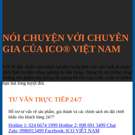
NÓI CHUYỆN VỚI CHUYÊN
GIA CỦA ICO® VIỆT NAM
Với bề dày nhiều năm kinh nghiệm trong lĩnh vực sản xuất & phân
phối thiết bị điện công nghiệp & dân dụng, chúng tôi tin tưởng rằng
những sản phẩm mà chúng tôi mang tới cho bạn chắc chắn sẽ khiến
bạn hài lòng tuyệt đối.
TƯ VẤN TRỰC TIẾP 24/7
Hỗ trợ tư vấn về sản phẩm, giá thành và các chính sách ưu đãi chiết
khấu cho khách hàng 24/7!
Hotline 1: 024 6674 1999
Hotline 2: 098 691 3499
Chat
Zalo: 0986913499
Facebook: ICO VIỆT NAM