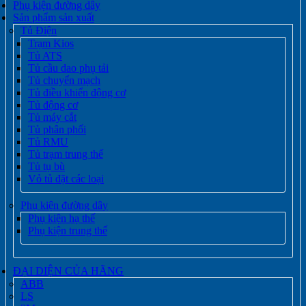
Phụ kiện đường dây
Sản phẩm sản xuất
Tủ Điện
Trạm Kios
Tủ ATS
Tủ cầu dao phụ tải
Tủ chuyển mạch
Tủ điều khiển động cơ
Tủ động cơ
Tủ máy cắt
Tủ phân phối
Tủ RMU
Tủ trạm trung thế
Tủ tụ bù
Vỏ tủ đặt các loại
Phụ kiện đường dây
Phụ kiện hạ thế
Phụ kiện trung thế
ĐẠI DIỆN CỦA HÃNG
ABB
LS