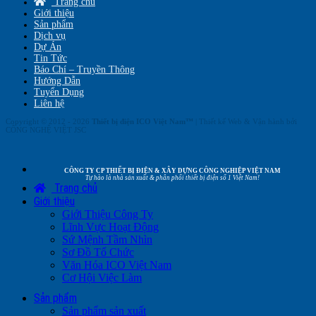
Trang chủ
Giới thiệu
Sản phẩm
Dịch vụ
Dự Án
Tin Tức
Báo Chí – Truyền Thông
Hướng Dẫn
Tuyển Dụng
Liên hệ
Copyright © 2012 - 2026
Thiết bị điện ICO Việt Nam™
| Thiết kế Web & Vận hành bởi
CÔNG NGHỆ VIỆT JSC
CÔNG TY CP THIẾT BỊ ĐIỆN & XÂY DỰNG CÔNG NGHIỆP VIỆT NAM
Tự hào là nhà sản xuất & phân phối thiết bị điện số 1 Việt Nam!
Trang chủ
Giới thiệu
Giới Thiệu Công Ty
Lĩnh Vực Hoạt Động
Sứ Mệnh Tầm Nhìn
Sơ Đồ Tổ Chức
Văn Hóa ICO Việt Nam
Cơ Hội Việc Làm
Sản phẩm
Sản phẩm sản xuất