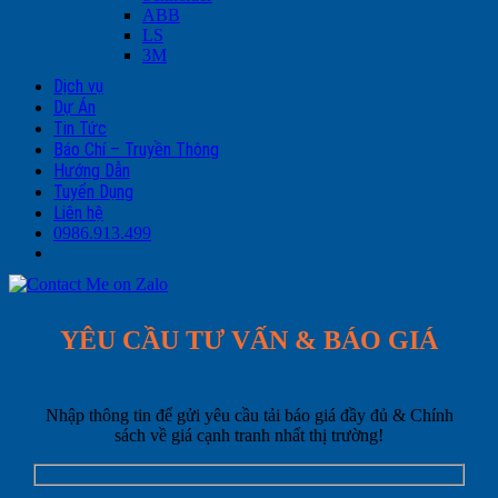
ABB
LS
3M
Dịch vụ
Dự Án
Tin Tức
Báo Chí – Truyền Thông
Hướng Dẫn
Tuyển Dụng
Liên hệ
0986.913.499
YÊU CẦU TƯ VẤN & BÁO GIÁ
Nhập thông tin để gửi yêu cầu tải báo giá đầy đủ & Chính
sách về giá cạnh tranh nhất thị trường!