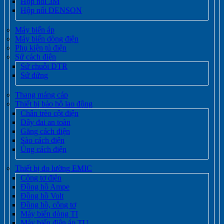
Hộp nối 3M
Hộp nối DENSON
Máy biến áp
Máy biến dòng điện
Phụ kiện tủ điện
Sứ cách điện
Sứ chuỗi DTR
Sứ đứng
Thang máng cáp
Thiết bị bảo hộ lao động
Chân trèo cột điện
Dây đai an toàn
Găng cách điện
Sào cách điện
Ủng cách điện
Thiết bị đo lường EMIC
Công tơ điện
Đồng hồ Ampe
Đồng hồ Volt
Đồng hồ, công tơ
Máy biến dòng TI
Máy biến điện áp TU