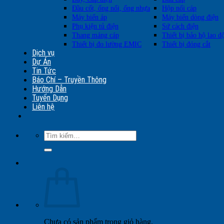
Đầu cốt, ống nối, ống nhựa
Hộp nối cáp
Máy biến áp
Máy biến dòng điện
Phụ kiện tủ điện
Sứ cách điện
Thang máng cáp
Thiết bị bảo hộ lao đ
Thiết bị đo lường EMIC
Thiết bị đóng cắt
Dịch vụ
Dự Án
Tin Tức
Báo Chí – Truyền Thông
Hướng Dẫn
Tuyển Dụng
Liên hệ
Tìm
kiếm:
Chưa có sản phẩm trong giỏ hàng.