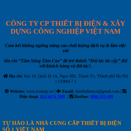
CÔNG TY CP THIẾT BỊ ĐIỆN & XÂY
DỰNG CÔNG NGHIỆP VIỆT NAM
Cam kết không ngừng nâng cao chất lượng dịch vụ & làm việc
với
tôn chỉ “Tâm Sáng Tầm Cao” để trở thành “Đối tác tin cậy” đối
với khách hàng và đối tác!.
Địa chỉ:
Km 14, Quốc lộ 1A, Ngọc Hồi, Thanh Trì, Thành phố Hà Nội
( COMA 7 )
|
|
Website:
www.icomep.vn
Email
:
thietbidienico@gmail.com
|
Điện thoại:
024 6674 1999
Hotline:
0986 913 499
TỰ HÀO LÀ NHÀ CUNG CẤP THIẾT BỊ ĐIỆN
SỐ 1 VIỆT NAM