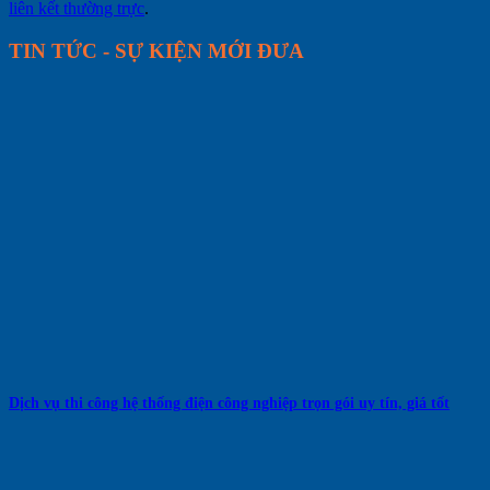
liên kết thường trực
.
TIN TỨC - SỰ KIỆN MỚI ĐƯA
Dịch vụ thi công hệ thống điện công nghiệp trọn gói uy tín, giá tốt