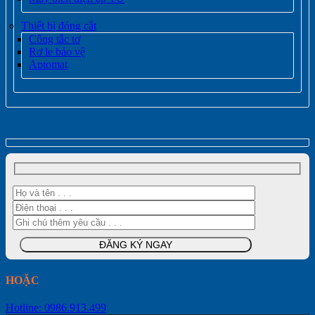
Thiết bị đóng cắt
Công tắc tơ
Rơ le bảo vệ
Aptomat
HOẶC
Hotline: 0986.913.499