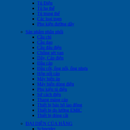
Tủ Điện
Tủ hạ thế
Tủ trung thế
Các loại trạm
Phụ kiện đường dây
Sản phẩm phân phối
Cầu chì
Cầu dao
Cầu đấu điện
Chống sét van
Dây, Cáp điện
Đầu cáp
Đầu cốt, ống nối, ống nhựa
Hộp nối cáp
Máy biến áp
Máy biến dòng điện
Phụ kiện tủ điện
Sứ cách điện
Thang máng cáp
Thiết bị bảo hộ lao động
Thiết bị đo lường EMIC
Thiết bị đóng cắt
ĐẠI DIỆN CỦA HÃNG
Schneider