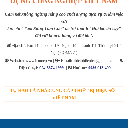
DỰNG CÔNG NGHIỆP VIỆT NAM
Cam kết không ngừng nâng cao chất lượng dịch vụ & làm việc
với
tôn chỉ “Tâm Sáng Tầm Cao” để trở thành “Đối tác tin cậy”
đối với khách hàng và đối tác!.
Địa chỉ:
Km 14, Quốc lộ 1A, Ngọc Hồi, Thanh Trì, Thành phố Hà
Nội ( COMA 7 )
|
|
Website:
www.icomep.vn
Email
:
thietbidienico@gmail.com
|
Điện thoại:
024 6674 1999
Hotline:
0986 913 499
TỰ HÀO LÀ NHÀ CUNG CẤP THIẾT BỊ ĐIỆN SỐ 1
VIỆT NAM