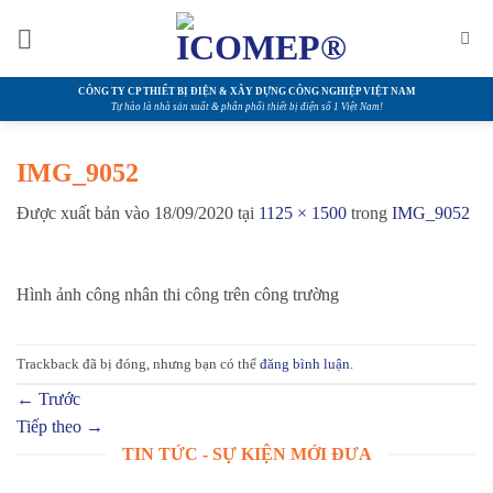
Bỏ
qua
nội
dung
CÔNG TY CP THIẾT BỊ ĐIỆN & XÂY DỰNG CÔNG NGHIỆP VIỆT NAM
Tự hào là nhà sản xuất & phân phối thiết bị điện số 1 Việt Nam!
IMG_9052
Được xuất bản vào
18/09/2020
tại
1125 × 1500
trong
IMG_9052
Hình ảnh công nhân thi công trên công trường
Trackback đã bị đóng, nhưng bạn có thể
đăng bình luận
.
←
Trước
Tiếp theo
→
TIN TỨC - SỰ KIỆN MỚI ĐƯA