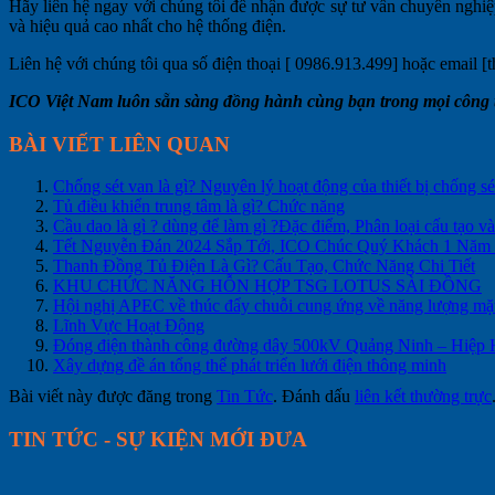
Hãy liên hệ ngay với chúng tôi để nhận được sự tư vấn chuyên nghiệ
và hiệu quả cao nhất cho hệ thống điện.
Liên hệ với chúng tôi qua số điện thoại [
0986.913.499] hoặc email [t
ICO Việt Nam luôn sẵn sàng đồng hành cùng bạn trong mọi công tr
BÀI VIẾT LIÊN QUAN
Chống sét van là gì? Nguyên lý hoạt động của thiết bị chống sé
Tủ điều khiển trung tâm là gì? Chức năng
Cầu dao là gì ? dùng để làm gì ?Đặc điểm, Phân loại cấu tạo v
Tết Nguyễn Đán 2024 Sắp Tới, ICO Chúc Quý Khách 1 Năm
Thanh Đồng Tủ Điện Là Gì? Cấu Tạo, Chức Năng Chi Tiết
KHU CHỨC NĂNG HỖN HỢP TSG LOTUS SÀI ĐỒNG
Hội nghị APEC về thúc đẩy chuỗi cung ứng về năng lượng mặt
Lĩnh Vực Hoạt Động
Đóng điện thành công đường dây 500kV Quảng Ninh – Hiệp
Xây dựng đề án tổng thể phát triển lưới điện thông minh
Bài viết này được đăng trong
Tin Tức
. Đánh dấu
liên kết thường trực
TIN TỨC - SỰ KIỆN MỚI ĐƯA