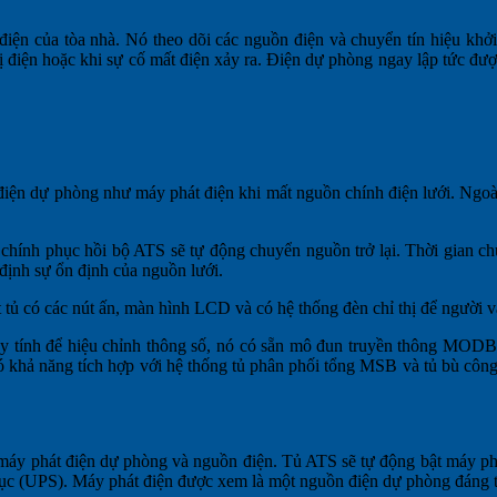
 điện của tòa nhà. Nó theo dõi các nguồn điện và chuyển tín hiệu khở
bị điện hoặc khi sự cố mất điện xảy ra. Điện dự phòng ngay lập tức đư
điện dự phòng như máy phát điện khi mất nguồn chính điện lưới. Ngoài
hính phục hồi bộ ATS sẽ tự động chuyển nguồn trở lại. Thời gian ch
 định sự ổn định của nguồn lưới.
 tủ có các nút ấn, màn hình LCD và có hệ thống đèn chỉ thị để người 
áy tính để hiệu chỉnh thông số, nó có sẵn mô đun truyền thông MODB
ả năng tích hợp với hệ thống tủ phân phối tổng MSB và tủ bù công su
 máy phát điện dự phòng và nguồn điện. Tủ ATS sẽ tự động bật máy phá
n tục (UPS). Máy phát điện được xem là một nguồn điện dự phòng đáng 