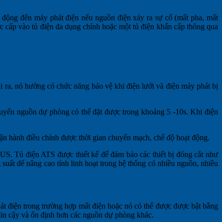
i động đến máy phát điện nếu nguồn điện xảy ra sự cố (mất pha, mất
ợc cấp vào tủ điện đa dụng chính hoặc một tủ điện khẩn cấp thông qua
 ra, nó hường có chức năng bảo vệ khi điện lưới và điện máy phát bị
uyển nguồn dự phòng có thể đặt được trong khoảng 5 -10s. Khi điện
vận hành điều chỉnh được thời gian chuyển mạch, chế độ hoạt động.
US. Tủ điện ATS được thiết kế để đảm bảo các thiết bị đóng cắt như
ất để nâng cao tính linh hoạt trong hệ thống có nhiều nguồn, nhiều
t điện trong trường hợp mất điện hoặc nó có thể được được bật bằng
tin cậy và ổn định hơn các nguồn dự phòng khác.