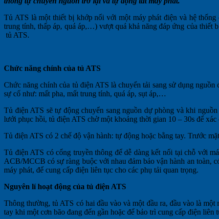
thống tự chuyển nguồn trở lại và tự động tắt máy phát.
Tủ ATS là một thiết bị khớp nối với một máy phát điện và hệ thống
trung tính, thấp áp, quá áp,…) vượt quá khả năng đáp ứng của thiết 
tủ ATS.
Chức năng chính của tủ ATS
Chức năng chính của tủ điện ATS
là chuyển tải sang sử dụng nguồn 
sự cố như: mất pha, mất trung tính, quá áp, sụt áp,…
Tủ điện ATS sẽ tự động chuyển sang nguồn dự phòng và khi nguồn c
lưới phục hồi, tủ điện ATS chờ một khoảng thời gian 10 – 30s để xác
Tủ điện ATS có 2 chế độ vận hành: tự động hoặc bằng tay. Trước mặt
Tủ điện ATS có cổng truyền thông để dễ dàng kết nối tại chỗ với m
ACB/MCCB có sự ràng buộc với nhau đảm bảo vận hành an toàn, có kh
máy phát, để cung cấp điện liên tục cho các phụ tải quan trọng.
Nguyên lí hoạt động của tủ điện ATS
Thông thường, tủ ATS có hai đầu vào và một đầu ra, đầu vào là một
tay khi một cơn bão đang đến gần hoặc để bảo trì cung cấp điện liê