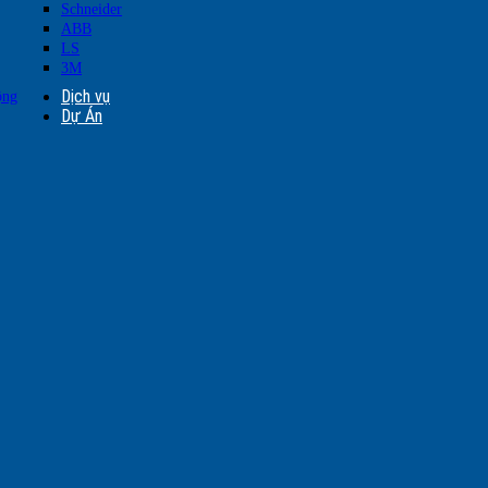
Schneider
ABB
LS
3M
Dịch vụ
ộng
Dự Án