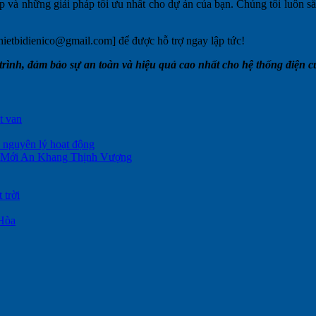
p và những giải pháp tối ưu nhất cho dự án của bạn. Chúng tôi luôn s
hietbidienico@gmail.com] để được hỗ trợ ngay lập tức!
ình, đảm bảo sự an toàn và hiệu quả cao nhất cho hệ thống điện c
t van
à nguyên lý hoạt động
 Mới An Khang Thịnh Vượng
 trời
 Hòa
.