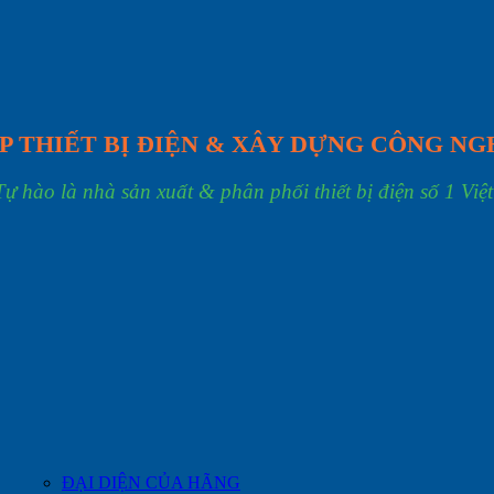
P THIẾT BỊ ĐIỆN & XÂY DỰNG CÔNG NG
Tự hào là nhà sản xuất & phân phối thiết bị điện số 1 Việ
ĐẠI DIỆN CỦA HÃNG