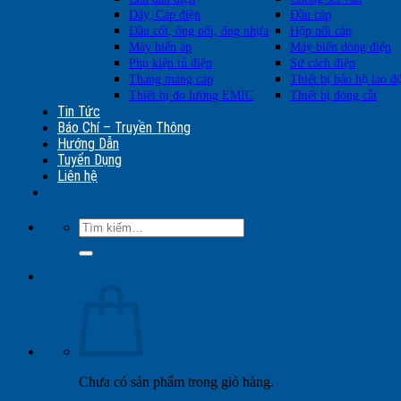
Dây, Cáp điện
Đầu cáp
Đầu cốt, ống nối, ống nhựa
Hộp nối cáp
Máy biến áp
Máy biến dòng điện
Phụ kiện tủ điện
Sứ cách điện
Thang máng cáp
Thiết bị bảo hộ lao đ
Thiết bị đo lường EMIC
Thiết bị đóng cắt
Tin Tức
Báo Chí – Truyền Thông
Hướng Dẫn
Tuyển Dụng
Liên hệ
Tìm
kiếm:
Chưa có sản phẩm trong giỏ hàng.