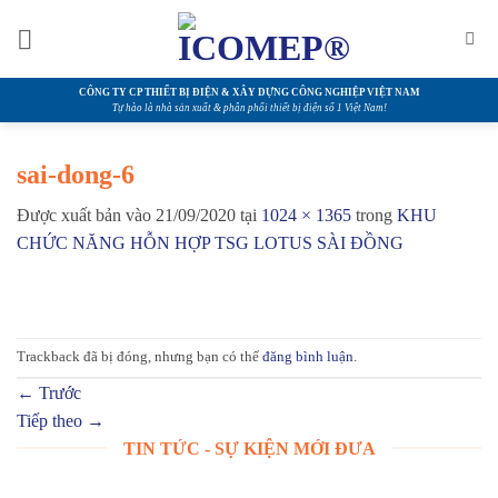
Bỏ
qua
nội
dung
CÔNG TY CP THIẾT BỊ ĐIỆN & XÂY DỰNG CÔNG NGHIỆP VIỆT NAM
Tự hào là nhà sản xuất & phân phối thiết bị điện số 1 Việt Nam!
sai-dong-6
Được xuất bản vào
21/09/2020
tại
1024 × 1365
trong
KHU
CHỨC NĂNG HỖN HỢP TSG LOTUS SÀI ĐỒNG
Trackback đã bị đóng, nhưng bạn có thể
đăng bình luận
.
←
Trước
Tiếp theo
→
TIN TỨC - SỰ KIỆN MỚI ĐƯA