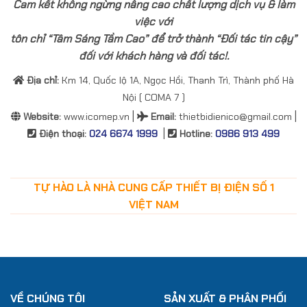
Cam kết không ngừng nâng cao chất lượng dịch vụ & làm
việc với
tôn chỉ “Tâm Sáng Tầm Cao” để trở thành “Đối tác tin cậy”
đối với khách hàng và đối tác!.
Địa chỉ:
Km 14, Quốc lộ 1A, Ngọc Hồi, Thanh Trì, Thành phố Hà
Nội ( COMA 7 )
|
|
Website:
www.icomep.vn
Email
:
thietbidienico@gmail.com
|
Điện thoại:
024 6674 1999
Hotline:
0986 913 499
TỰ HÀO LÀ NHÀ CUNG CẤP THIẾT BỊ ĐIỆN SỐ 1
VIỆT NAM
VỀ CHÚNG TÔI
SẢN XUẤT & PHÂN PHỐI