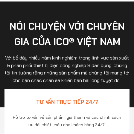
NÓI CHUYỆN VỚI CHUYÊN
GIA CỦA ICO® VIỆT NAM
Với bề dày nhiều năm kinh nghiệm trong lĩnh vực sản xuất
& phân phối thiết bị điện công nghiệp & dân dụng, chúng
tôi tin tưởng rằng những sản phẩm mà chúng tôi mang tới
cho bạn chắc chắn sẽ khiến bạn hài lòng tuyệt đối.
TƯ VẤN TRỰC TIẾP 24/7
Hỗ trợ tư vấn về sản phẩm, giá thành và các chính sách
ưu đãi chiết khấu cho khách hàng 24/7!