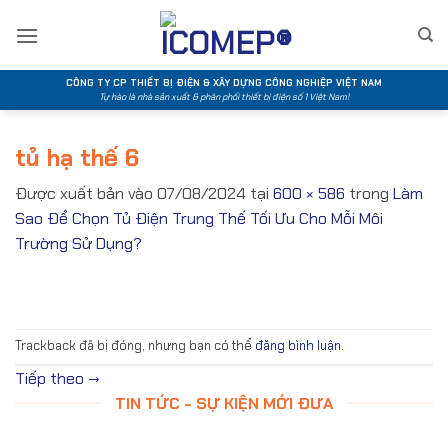
Bỏ
qua
nội
dung
CÔNG TY CP THIẾT BỊ ĐIỆN & XÂY DỰNG CÔNG NGHIỆP VIỆT NAM
Tự hào là nhà sản xuất & phân phối thiết bị điện số 1 Việt Nam!
tủ hạ thế 6
Được xuất bản vào
07/08/2024
tại
600 × 586
trong
Làm
Sao Để Chọn Tủ Điện Trung Thế Tối Ưu Cho Mỗi Môi
Trường Sử Dụng?
Trackback đã bị đóng, nhưng bạn có thể
đăng bình luận
.
Tiếp theo
→
TIN TỨC - SỰ KIỆN MỚI ĐƯA