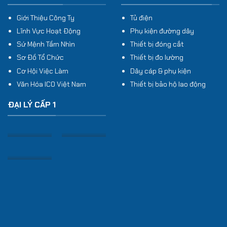
Giới Thiệu Công Ty
Tủ điện
Lĩnh Vực Hoạt Động
Phụ kiện đường dây
Sứ Mệnh Tầm Nhìn
Thiết bị đóng cắt
Sơ Đồ Tổ Chức
Thiết bị đo lường
Cơ Hội Việc Làm
Dây cáp & phụ kiện
Văn Hóa ICO Việt Nam
Thiết bị bảo hộ lao động
ĐẠI LÝ CẤP 1