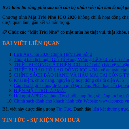
ICO luôn tin rằng phía sau mỗi cán bộ nhân viên tận tâm là một 
Chương trình
Mặt Trời Nhỏ ICO 2026
không chỉ là hoạt động chăm
được quan tâm, gắn kết và trân trọng.
🌈
Chúc các “Mặt Trời Nhỏ” có một mùa hè thật vui, thật khỏe, 
BÀI VIẾT LIÊN QUAN
Lịch Ăn Chơi 2026 Chính Thức Lên Sóng
Thông báo lịch nghỉ Giỗ Tổ Hùng Vương, Lễ 30-4 và 1-5 nă
THIẾT BỊ ĐÓNG CẮT ĐIỆN ICO – Giải pháp bảo vệ và vận hà
THIẾT BỊ BẢO HỘ LAO ĐỘNG ICO – Bảo vệ an toàn cho ng
CHÍNH SÁCH BẢO HÀNH VÀ HẬU MÃI TẠI CÔNG TY 
Khái niệm, chức năng, nguyên lý hoạt động của tủ điện ATS
Cầu dao là gì ? dùng để làm gì ?Đặc điểm, Phân loại cấu tạo v
ĐIỆN MẶT TRỜI ÁP MÁI
Hội nghị APEC về thúc đẩy chuỗi cung ứng về năng lượng mặt
Chính sách dành cho khách hành trên Website www.icomep.v
Bài viết này được đăng trong
Tin Tức
. Đánh dấu
liên kết thường trực
TIN TỨC - SỰ KIỆN MỚI ĐƯA