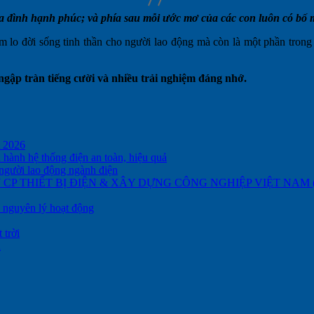
gia đình hạnh phúc; và phía sau mỗi ước mơ của các con luôn có bố
 lo đời sống tinh thần cho người lao động mà còn là một phần trong
ngập tràn tiếng cười và nhiều trải nghiệm đáng nhớ.
m 2026
nh hệ thống điện an toàn, hiệu quả
ười lao động ngành điện
CP THIẾT BỊ ĐIỆN & XÂY DỰNG CÔNG NGHIỆP VIỆT NAM (
à nguyên lý hoạt động
 trời
n
.