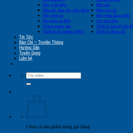
Dây, Cáp điện
Đầu cáp
Đầu cốt, ống nối, ống nhựa
Hộp nối cáp
Máy biến áp
Máy biến dòng điện
Phụ kiện tủ điện
Sứ cách điện
Thang máng cáp
Thiết bị bảo hộ lao đ
Thiết bị đo lường EMIC
Thiết bị đóng cắt
Tin Tức
Báo Chí – Truyền Thông
Hướng Dẫn
Tuyển Dụng
Liên hệ
Tìm
kiếm:
Chưa có sản phẩm trong giỏ hàng.