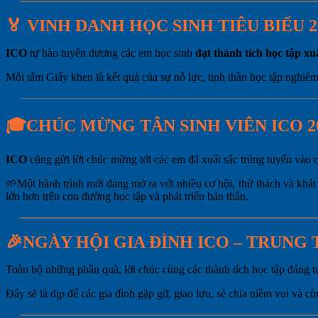
🏅
VINH DANH HỌC SINH TIÊU BIỂU 2
ICO
tự hào tuyên dương các em học sinh
đạt thành tích học tập x
Mỗi tấm Giấy khen là kết quả của sự nỗ lực, tinh thần học tập nghiêm
🎓CHÚC MỪNG TÂN SINH VIÊN ICO 2
ICO
cũng gửi lời chúc mừng tới các em đã xuất sắc trúng tuyển vào 
🌱Một hành trình mới đang mở ra với nhiều cơ hội, thử thách và khát
lớn hơn trên con đường học tập và phát triển bản thân.
🎉NGÀY HỘI GIA ĐÌNH ICO – TRUNG 
Toàn bộ những phần quà, lời chúc cùng các thành tích học tập đáng tự
Đây sẽ là dịp để các gia đình gặp gỡ, giao lưu, sẻ chia niềm vui và 