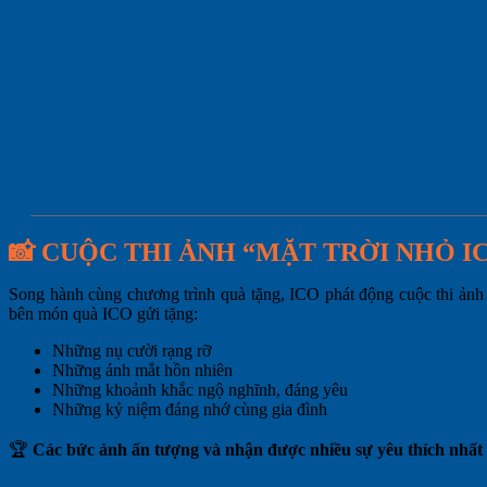
📸
CUỘC THI ẢNH “MẶT TRỜI NHỎ I
Song hành cùng chương trình quà tặng, ICO phát động cuộc thi ản
bên món quà ICO gửi tặng:
Những nụ cười rạng rỡ
Những ánh mắt hồn nhiên
Những khoảnh khắc ngộ nghĩnh, đáng yêu
Những kỷ niệm đáng nhớ cùng gia đình
🏆
Các bức ảnh ấn tượng và nhận được nhiều sự yêu thích nhất