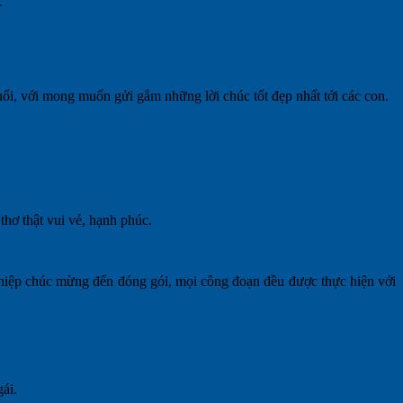
.
i, với mong muốn gửi gắm những lời chúc tốt đẹp nhất tới các con.
hơ thật vui vẻ, hạnh phúc.
thiệp chúc mừng đến đóng gói, mọi công đoạn đều được thực hiện với
ái.