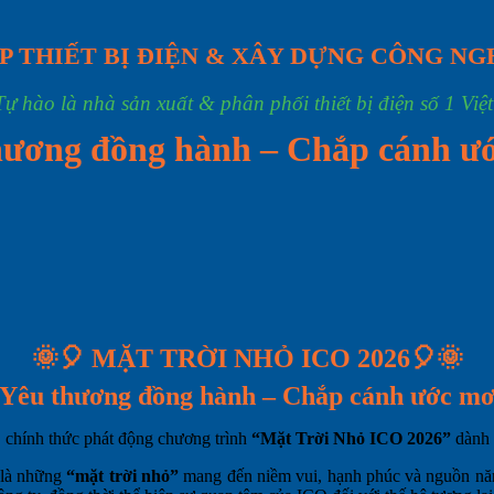
P THIẾT BỊ ĐIỆN & XÂY DỰNG CÔNG NG
Tự hào là nhà sản xuất & phân phối thiết bị điện số 1 Việ
thương đồng hành – Chắp cánh ư
🌞
🎈
MẶT TRỜI NHỎ ICO 2026
🎈
🌞
Yêu thương đồng hành – Chắp cánh ước m
 chính thức phát động chương trình
“Mặt Trời Nhỏ ICO 2026”
dành 
 là những
“mặt trời nhỏ”
mang đến niềm vui, hạnh phúc và nguồn năng