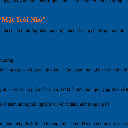
ông ty, đồng thời thể hiện sự quan tâm của ICO đối với thế hệ tương lai
 “Mặt Trời Nhỏ”
đã chuẩn bị những phần quà được thiết kế riêng cho từng nhóm độ tuổ
u thương
 chúc các con luôn mạnh khỏe, chăm ngoan, học giỏi và có một tuổi t
 đoàn và các bộ phận liên quan. Từ khâu lựa chọn quà tặng, thiết kế 
n có thêm những trải nghiệm vui vẻ và đáng nhớ trong dịp hè.
 tấm thiệp được thiết kế riêng với hai chủ đề dành cho bé trai và bé g