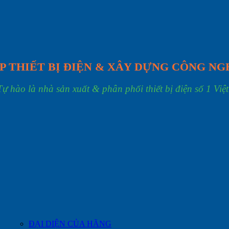
P THIẾT BỊ ĐIỆN & XÂY DỰNG CÔNG NG
Tự hào là nhà sản xuất & phân phối thiết bị điện số 1 Việ
ĐẠI DIỆN CỦA HÃNG