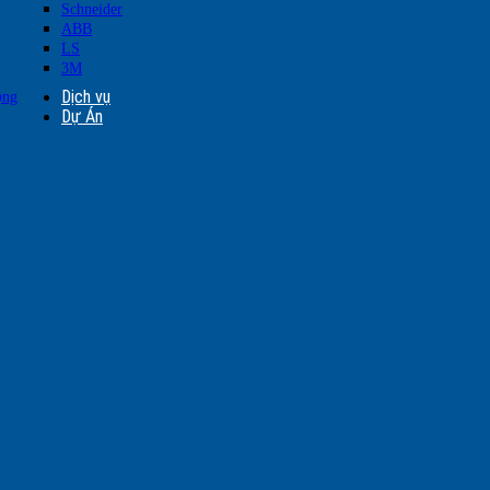
Schneider
ABB
LS
3M
Dịch vụ
ộng
Dự Án