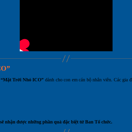
CO”
h
“Mặt Trời Nhỏ ICO”
dành cho con em cán bộ nhân viên. Các gia đ
 sẽ nhận được những phần quà đặc biệt từ Ban Tổ chức.