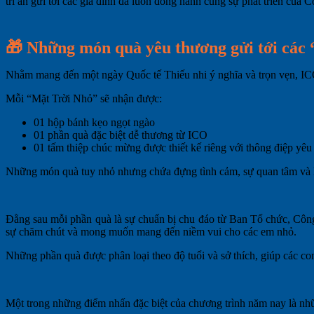
tri ân gửi tới các gia đình đã luôn đồng hành cùng sự phát triển của C
🎁
Những món quà yêu thương gửi tới các
Nhằm mang đến một ngày Quốc tế Thiếu nhi ý nghĩa và trọn vẹn, ICO 
Mỗi “Mặt Trời Nhỏ” sẽ nhận được:
01 hộp bánh kẹo ngọt ngào
01 phần quà đặc biệt dễ thương từ ICO
01 tấm thiệp chúc mừng được thiết kế riêng với thông điệp yê
Những món quà tuy nhỏ nhưng chứa đựng tình cảm, sự quan tâm và lời
Đằng sau mỗi phần quà là sự chuẩn bị chu đáo từ Ban Tổ chức, Công
sự chăm chút và mong muốn mang đến niềm vui cho các em nhỏ.
Những phần quà được phân loại theo độ tuổi và sở thích, giúp các co
Một trong những điểm nhấn đặc biệt của chương trình năm nay là những