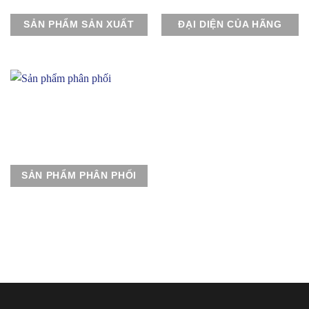
SẢN PHẨM SẢN XUẤT
ĐẠI DIỆN CỦA HÃNG
SẢN PHẨM PHÂN PHỐI