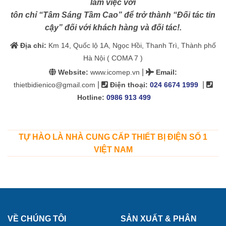
làm việc với
tôn chỉ “Tâm Sáng Tầm Cao” để trở thành “Đối tác tin
cậy” đối với khách hàng và đối tác!.
Địa chỉ:
Km 14, Quốc lộ 1A, Ngọc Hồi, Thanh Trì, Thành phố
Hà Nội ( COMA 7 )
|
Website:
www.icomep.vn
Email
:
|
|
thietbidienico@gmail.com
Điện thoại:
024 6674 1999
Hotline:
0986 913 499
TỰ HÀO LÀ NHÀ CUNG CẤP THIẾT BỊ ĐIỆN SỐ 1
VIỆT NAM
VỀ CHÚNG TÔI
SẢN XUẤT & PHÂN