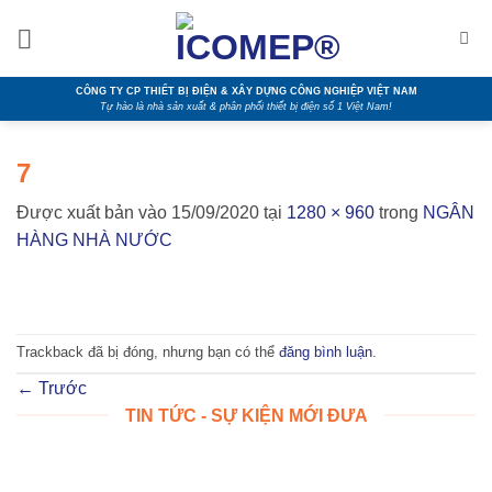
Bỏ
qua
nội
dung
CÔNG TY CP THIẾT BỊ ĐIỆN & XÂY DỰNG CÔNG NGHIỆP VIỆT NAM
Tự hào là nhà sản xuất & phân phối thiết bị điện số 1 Việt Nam!
7
Được xuất bản vào
15/09/2020
tại
1280 × 960
trong
NGÂN
HÀNG NHÀ NƯỚC
Trackback đã bị đóng, nhưng bạn có thể
đăng bình luận
.
←
Trước
TIN TỨC - SỰ KIỆN MỚI ĐƯA