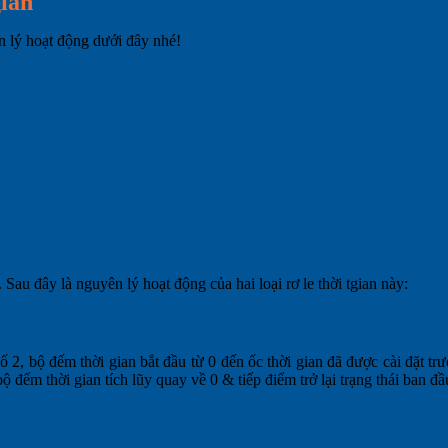
gian
ên lý hoạt động dưới đây nhé!
Sau đây là nguyên lý hoạt động của hai loại rơ le thời tgian này:
2, bộ đếm thời gian bắt đầu từ 0 đến ốc thời gian đã được cài đặt trướ
 bộ đếm thời gian tích lũy quay về 0 & tiếp điểm trở lại trạng thái ban đầ