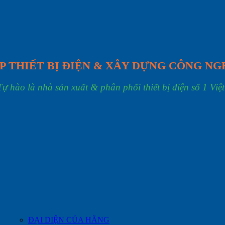
P THIẾT BỊ ĐIỆN & XÂY DỰNG CÔNG NG
Tự hào là nhà sản xuất & phân phối thiết bị điện số 1 Việ
ĐẠI DIỆN CỦA HÃNG