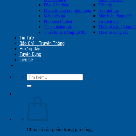
Dây, Cáp điện
Đầu cáp
Đầu cốt, ống nối, ống nhựa
Hộp nối cáp
Máy biến áp
Máy biến dòng điện
Phụ kiện tủ điện
Sứ cách điện
Thang máng cáp
Thiết bị bảo hộ lao đ
Thiết bị đo lường EMIC
Thiết bị đóng cắt
Tin Tức
Báo Chí – Truyền Thông
Hướng Dẫn
Tuyển Dụng
Liên hệ
Tìm
kiếm:
Chưa có sản phẩm trong giỏ hàng.