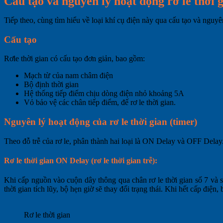
Cấu tạo và nguyên lý hoạt động rơ le thời 
Tiếp theo, cùng tìm hiểu về loại khí cụ điện này qua cấu tạo và nguy
Cấu tạo
Rơle thời gian có cấu tạo đơn giản, bao gồm:
Mạch từ của nam châm điện
Bộ định thời gian
Hệ thống tiếp điểm chịu dòng điện nhỏ khoảng 5A
Vỏ bảo vệ các chân tiếp điểm, đế rơ le thời gian.
Nguyên lý hoạt động của rơ le thời gian (timer)
Theo đỗ trễ của rơ le, phân thành hai loại là ON Delay và OFF Delay. 
Rơ le thời gian ON Delay (
rơ le thời gian trễ):
Khi cấp nguồn vào cuộn dây thông qua chân rơ le thời gian số 7 và số 
thời gian tích lũy, bộ hẹn giờ sẽ thay đổi trạng thái. Khi hết cấp điện,
Rơ le thời gian