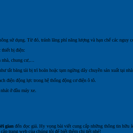
 không sử dụng. Từ đó, tránh lãng phí năng lượng và hạn chế các nguy c
thiết bị điện:
òa nhà, chung cư,…
 như tắt băng tải bị trì hoãn hoặc tạm ngừng dây chuyền sản xuất tại n
ch điện động lực trong hệ thống động cơ điện ô tô.
 nhát ở đầu máy xe.
hời gian
đến đọc giả. Hy vọng bài viết cung cấp những thông tin hữu íc
uy cập trang web của chúng tôi để biết thêm chi tiết nhé!