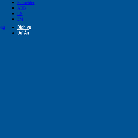
Schneider
ABB
LS
3M
Dịch vụ
ộng
Dự Án