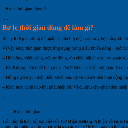
– Rơ le thời gian điện từ
….
Rơ le thời gian dùng để làm gì?
Relay thời gian dùng để ngắt các thiết bị điện có trong hệ thống khi
Vì vậy relay thời gian được ứng dụng trong điều khiển đóng – mở các 
– Hệ thống chiếu sáng, cửa tự động, rào chắn bãi đậu xe trong các t
– Khởi động – tắt thiết bị áymosc được kiểm soát về thời gian. Ví dụ
– Đóng ngắt mạch điện điều khiển,bảo vệ và điều khiển hoạt động mạ
– Kích hoạt cảnh báo khi phát hiện lỗi. Ví dụ như cho phép đèn nhấp
– ….
Rơ le thời gian
Trên đây là toàn bộ bài viết của
Cơ Điện Delta
giới thiệu về
rơ le t
muốn tìm hiểu rõ hơn về
rơ le là gì
, các loại rơ le hiện nay có thể tr