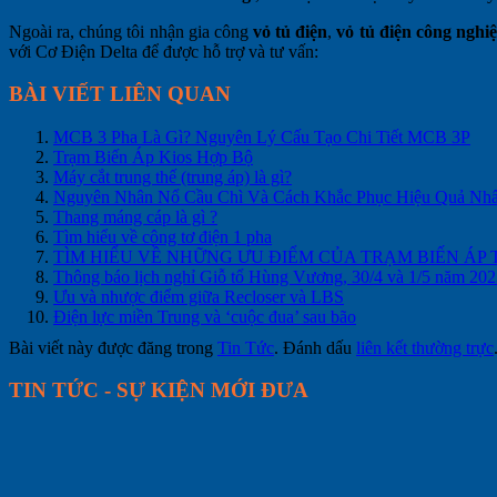
Ngoài ra, chúng tôi nhận gia công
vỏ tủ điện
,
vỏ tủ điện công nghi
với Cơ Điện Delta để được hỗ trợ và tư vấn:
BÀI VIẾT LIÊN QUAN
MCB 3 Pha Là Gì? Nguyên Lý Cấu Tạo Chi Tiết MCB 3P
Trạm Biến Áp Kios Hợp Bộ
Máy cắt trung thế (trung áp) là gì?
Nguyên Nhân Nổ Cầu Chì Và Cách Khắc Phục Hiệu Quả Nhấ
Thang máng cáp là gì ?
Tìm hiểu về công tơ điện 1 pha
TÌM HIỂU VỀ NHỮNG ƯU ĐIỂM CỦA TRẠM BIẾN ÁP 
Thông báo lịch nghỉ Giỗ tổ Hùng Vương, 30/4 và 1/5 năm 20
Ưu và nhược điểm giữa Recloser và LBS
Điện lực miền Trung và ‘cuộc đua’ sau bão
Bài viết này được đăng trong
Tin Tức
. Đánh dấu
liên kết thường trực
TIN TỨC - SỰ KIỆN MỚI ĐƯA