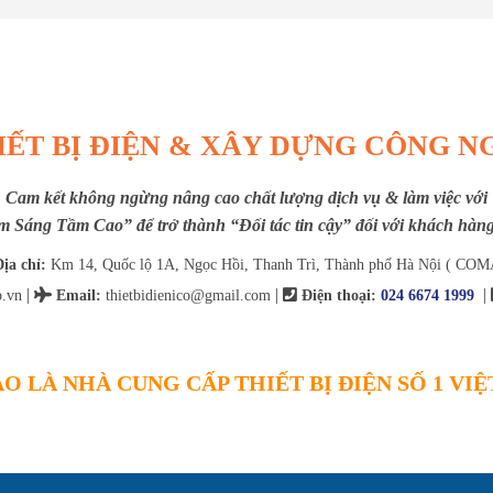
IẾT BỊ ĐIỆN & XÂY DỰNG CÔNG N
Cam kết không ngừng nâng cao chất lượng dịch vụ & làm việc với
m Sáng Tầm Cao” để trở thành “Đối tác tin cậy” đối với khách hàng 
ịa chỉ:
Km 14, Quốc lộ 1A, Ngọc Hồi, Thanh Trì, Thành phố Hà Nội ( COM
|
|
|
.vn
Email
:
thietbidienico@gmail.com
Điện thoại:
024 6674 1999
O LÀ NHÀ CUNG CẤP THIẾT BỊ ĐIỆN SỐ 1 VI