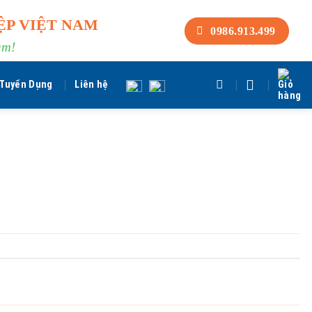
ỆP VIỆT NAM
0986.913.499
am!
Tuyển Dụng
Liên hệ