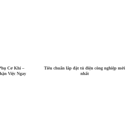
Phụ Cơ Khí –
Tiêu chuẩn lắp đặt tủ điện công nghiệp mới
hận Việc Ngay
nhất