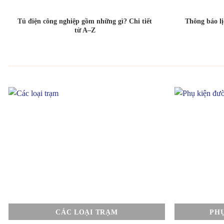
Tủ điện công nghiệp gồm những gì? Chi tiết
Thông báo l
từ A–Z
CÁC LOẠI TRẠM
PH