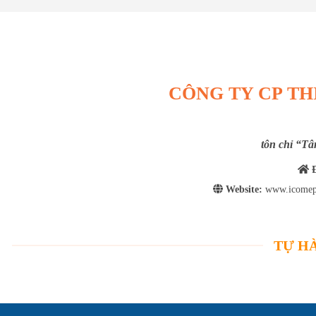
CÔNG TY CP TH
tôn chỉ “Tâ
Đ
Website:
www.icomep
TỰ HÀ