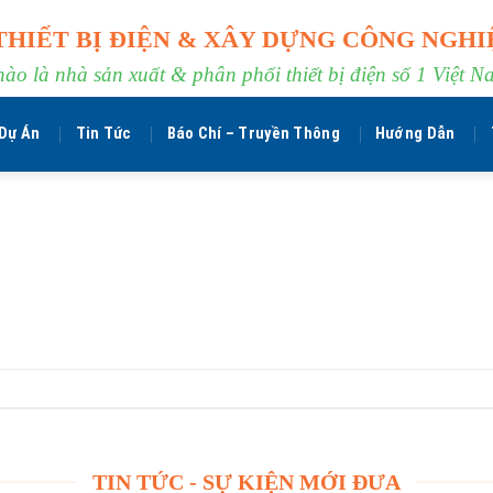
THIẾT BỊ ĐIỆN & XÂY DỰNG CÔNG NGHI
hào là nhà sản xuất & phân phối thiết bị điện số 1 Việt N
Dự Án
Tin Tức
Báo Chí – Truyền Thông
Hướng Dẫn
TIN TỨC - SỰ KIỆN MỚI ĐƯA