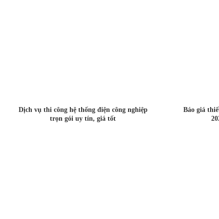
Dịch vụ thi công hệ thống điện công nghiệp
Báo giá thi
trọn gói uy tín, giá tốt
20