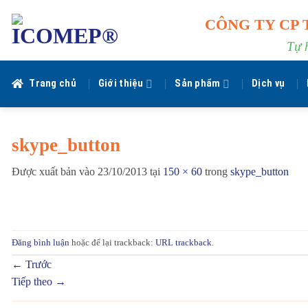
Bỏ
CÔNG TY CP 
qua
nội
Tự 
dung
Trang chủ
Giới thiệu
Sản phẩm
Dịch vụ
skype_button
Được xuất bản vào
23/10/2013
tại
150 × 60
trong
skype_button
Đăng bình luận
hoặc để lại trackback:
URL trackback
.
←
Trước
Tiếp theo
→