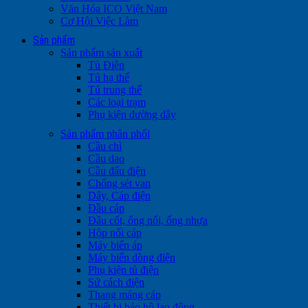
Văn Hóa ICO Việt Nam
Cơ Hội Việc Làm
Sản phẩm
Sản phẩm sản xuất
Tủ Điện
Tủ hạ thế
Tủ trung thế
Các loại trạm
Phụ kiện đường dây
Sản phẩm phân phối
Cầu chì
Cầu dao
Cầu đấu điện
Chống sét van
Dây, Cáp điện
Đầu cáp
Đầu cốt, ống nối, ống nhựa
Hộp nối cáp
Máy biến áp
Máy biến dòng điện
Phụ kiện tủ điện
Sứ cách điện
Thang máng cáp
Thiết bị bảo hộ lao động