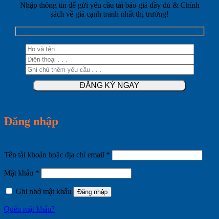
Nhập thông tin để gửi yêu cầu tải báo giá đầy đủ & Chính
sách về giá cạnh tranh nhất thị trường!
Đăng nhập
Bắt
Tên tài khoản hoặc địa chỉ email
*
buộc
Bắt
Mật khẩu
*
buộc
Ghi nhớ mật khẩu
Đăng nhập
Quên mật khẩu?