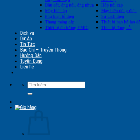
Đầu cốt, ống nối, ống nhựa
Hộp nối cáp
Máy biến áp
Máy biến dòng điện
Phụ kiện tủ điện
Sứ cách điện
Thang máng cáp
Thiết bị bảo hộ lao đ
Thiết bị đo lường EMIC
Thiết bị đóng cắt
Dịch vụ
Dự Án
Tin Tức
Báo Chí – Truyền Thông
Hướng Dẫn
Tuyển Dụng
Liên hệ
Tìm
kiếm: