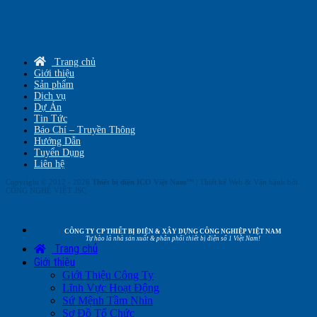
Trang chủ
Giới thiệu
Sản phẩm
Dịch vụ
Dự Án
Tin Tức
Báo Chí – Truyền Thông
Hướng Dẫn
Tuyển Dụng
Liên hệ
Copyright © 2012 - 2026
Thiết bị điện ICO Việt Nam™
| Thiết kế Web & Vận hành bởi
CÔNG NGHỆ VIỆT JSC
CÔNG TY CP THIẾT BỊ ĐIỆN & XÂY DỰNG CÔNG NGHIỆP VIỆT NAM
Tự hào là nhà sản xuất & phân phối thiết bị điện số 1 Việt Nam!
Trang chủ
Giới thiệu
Giới Thiệu Công Ty
Lĩnh Vực Hoạt Động
Sứ Mệnh Tầm Nhìn
Sơ Đồ Tổ Chức