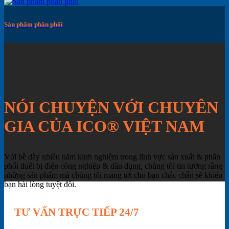
Sản phẩm phân phối
NÓI CHUYỆN VỚI CHUYÊN
GIA CỦA ICO® VIỆT NAM
Với bề dày nhiều năm kinh nghiệm trong lĩnh vực sản xuất & phân
phối thiết bị điện công nghiệp & dân dụng, chúng tôi tin tưởng rằng
những sản phẩm mà chúng tôi mang tới cho bạn chắc chắn sẽ khiến
bạn hài lòng tuyệt đối.
TƯ VẤN TRỰC TIẾP 24/7