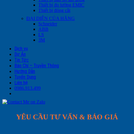
Thiết bị đo lường EMIC
Thiết bị đóng cắt
ĐẠI DIỆN CỦA HÃNG
Schneider
ABB
LS
3M
Dịch vụ
Dự Án
Tin Tức
Báo Chí – Truyền Thông
Hướng Dẫn
Tuyển Dụng
Liên hệ
0986.913.499
YÊU CẦU TƯ VẤN & BÁO GIÁ