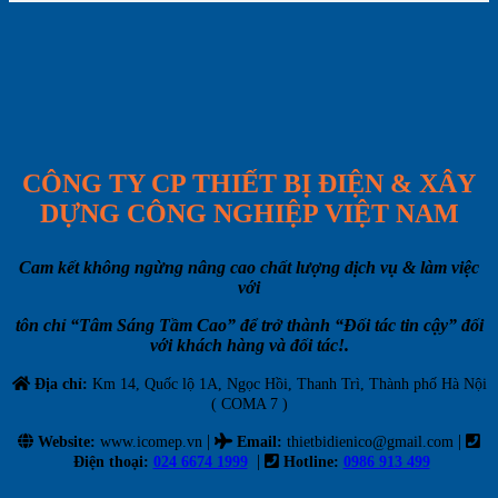
CÔNG TY CP THIẾT BỊ ĐIỆN & XÂY
DỰNG CÔNG NGHIỆP VIỆT NAM
Cam kết không ngừng nâng cao chất lượng dịch vụ & làm việc
với
tôn chỉ “Tâm Sáng Tầm Cao” để trở thành “Đối tác tin cậy” đối
với khách hàng và đối tác!.
Địa chỉ:
Km 14, Quốc lộ 1A, Ngọc Hồi, Thanh Trì, Thành phố Hà Nội
( COMA 7 )
|
|
Website:
www.icomep.vn
Email
:
thietbidienico@gmail.com
|
Điện thoại:
024 6674 1999
Hotline:
0986 913 499