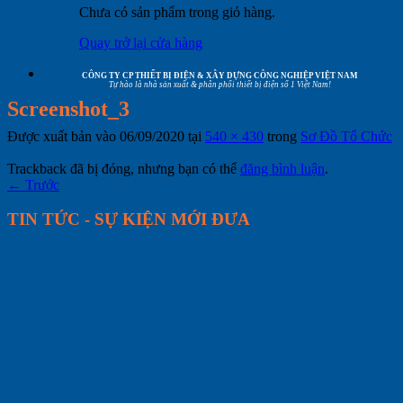
Chưa có sản phẩm trong giỏ hàng.
Quay trở lại cửa hàng
CÔNG TY CP THIẾT BỊ ĐIỆN & XÂY DỰNG CÔNG NGHIỆP VIỆT NAM
Tự hào là nhà sản xuất & phân phối thiết bị điện số 1 Việt Nam!
Screenshot_3
Được xuất bản vào
06/09/2020
tại
540 × 430
trong
Sơ Đồ Tổ Chức
Trackback đã bị đóng, nhưng bạn có thể
đăng bình luận
.
←
Trước
TIN TỨC - SỰ KIỆN MỚI ĐƯA