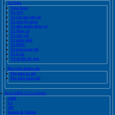
Tủ Điện
Trạm Kios
Tủ ATS
Tủ cầu dao phụ tải
Tủ chuyển mạch
Tủ điều khiển động cơ
Tủ động cơ
Tủ máy cắt
Tủ phân phối
Tủ RMU
Tủ trạm trung thế
Tủ tụ bù
Vỏ tủ đặt các loại
Phụ kiện đường dây
Phụ kiện hạ thế
Phụ kiện trung thế
ĐẠI DIỆN CỦA HÃNG
ABB
LS
3M
Krause & Naimer