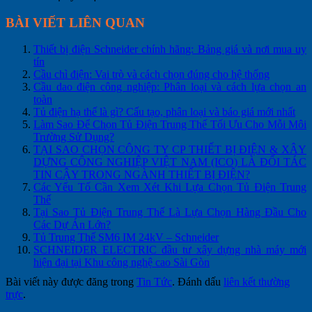
BÀI VIẾT LIÊN QUAN
Thiết bị điện Schneider chính hãng: Bảng giá và nơi mua uy
tín
Cầu chì điện: Vai trò và cách chọn đúng cho hệ thống
Cầu dao điện công nghiệp: Phân loại và cách lựa chọn an
toàn
Tủ điện hạ thế là gì? Cấu tạo, phân loại và báo giá mới nhất
Làm Sao Để Chọn Tủ Điện Trung Thế Tối Ưu Cho Mỗi Môi
Trường Sử Dụng?
TẠI SAO CHỌN CÔNG TY CP THIẾT BỊ ĐIỆN & XÂY
DỰNG CÔNG NGHIỆP VIỆT NAM (ICO) LÀ ĐỐI TÁC
TIN CẬY TRONG NGÀNH THIẾT BỊ ĐIỆN?
Các Yếu Tố Cần Xem Xét Khi Lựa Chọn Tủ Điện Trung
Thế
Tại Sao Tủ Điện Trung Thế Là Lựa Chọn Hàng Đầu Cho
Các Dự Án Lớn?
Tủ Trung Thế SM6 IM 24kV – Schneider
SCHNEIDER ELECTRIC đầu tư xây dựng nhà máy mới
hiện đại tại Khu công nghệ cao Sài Gòn
Bài viết này được đăng trong
Tin Tức
. Đánh dấu
liên kết thường
trực
.