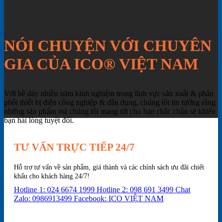
NÓI CHUYỆN VỚI CHUYÊN
GIA CỦA ICO® VIỆT NAM
Với bề dày nhiều năm kinh nghiệm trong lĩnh vực sản xuất & phân
phối thiết bị điện công nghiệp & dân dụng, chúng tôi tin tưởng rằng
những sản phẩm mà chúng tôi mang tới cho bạn chắc chắn sẽ khiến
bạn hài lòng tuyệt đối.
TƯ VẤN TRỰC TIẾP 24/7
Hỗ trợ tư vấn về sản phẩm, giá thành và các chính sách ưu đãi chiết
khấu cho khách hàng 24/7!
Hotline 1: 024 6674 1999
Hotline 2: 098 691 3499
Chat
Zalo: 0986913499
Facebook: ICO VIỆT NAM