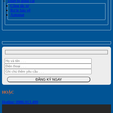
Thiết bị đóng cắt
Công tắc tơ
Rơ le bảo vệ
Aptomat
HOẶC
Hotline: 0986.913.499