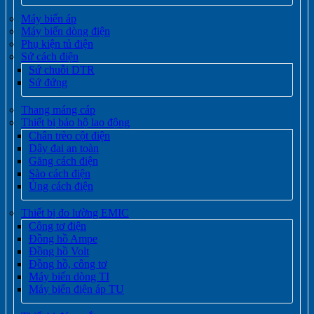
Máy biến áp
Máy biến dòng điện
Phụ kiện tủ điện
Sứ cách điện
Sứ chuỗi DTR
Sứ đứng
Thang máng cáp
Thiết bị bảo hộ lao động
Chân trèo cột điện
Dây đai an toàn
Găng cách điện
Sào cách điện
Ủng cách điện
Thiết bị đo lường EMIC
Công tơ điện
Đồng hồ Ampe
Đồng hồ Volt
Đồng hồ, công tơ
Máy biến dòng TI
Máy biến điện áp TU