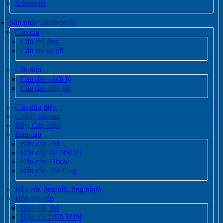
Schneider
Sản phẩm phân phối
Cầu chì
Cầu chì ống
Cầu chì tự rơi
Cầu dao
Cầu dao cách ly
Cầu dao phụ tải
Cầu đấu điện
Chống sét van
Dây, Cáp điện
Đầu cáp
Đầu cáp 3M
Đầu cáp DENSON
Đầu cáp Elbow
Đầu cáp Tee Plug
Đầu cốt, ống nối, ống nhựa
Hộp nối cáp
Hộp nối 3M
Hộp nối DENSON