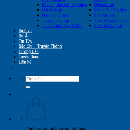
Đầu cốt, ống nối, ống nhựa
Hộp nối cáp
Máy biến áp
Máy biến dòng điện
Phụ kiện tủ điện
Sứ cách điện
Thang máng cáp
Thiết bị bảo hộ lao đ
Thiết bị đo lường EMIC
Thiết bị đóng cắt
Dịch vụ
Dự Án
Tin Tức
Báo Chí – Truyền Thông
Hướng Dẫn
Tuyển Dụng
Liên hệ
Tìm
kiếm:
Chưa có sản phẩm trong giỏ hàng.