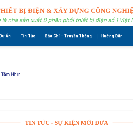
THIẾT BỊ ĐIỆN & XÂY DỰNG CÔNG NGHI
 là nhà sản xuất & phân phối thiết bị điện số 1 Việt
Dự Án
Tin Tức
Báo Chí – Truyền Thông
Hướng Dẫn
 Tầm Nhìn
TIN TỨC - SỰ KIỆN MỚI ĐƯA