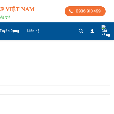
ỆP VIỆT NAM
0986.913.499
 Nam!
Tuyển Dụng
Liên hệ