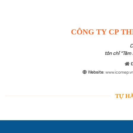
CÔNG TY CP TH
C
tôn chỉ “Tâm 
Đ
Website:
www.icomep.v
TỰ HÀ