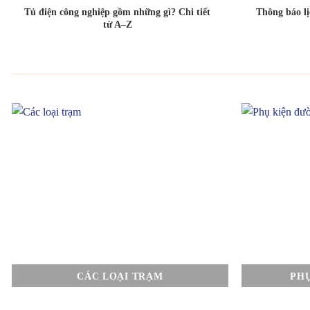
Tủ điện công nghiệp gồm những gì? Chi tiết
Thông báo l
từ A–Z
CÁC LOẠI TRẠM
PH