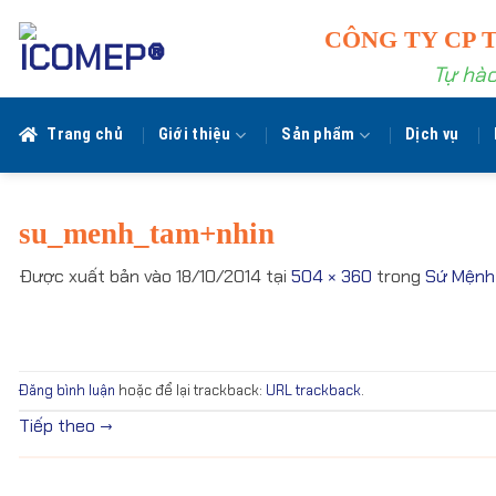
Bỏ
CÔNG TY CP 
qua
nội
Tự hào
dung
Trang chủ
Giới thiệu
Sản phẩm
Dịch vụ
su_menh_tam+nhin
Được xuất bản vào
18/10/2014
tại
504 × 360
trong
Sứ Mệnh
Đăng bình luận
hoặc để lại trackback:
URL trackback
.
Tiếp theo
→