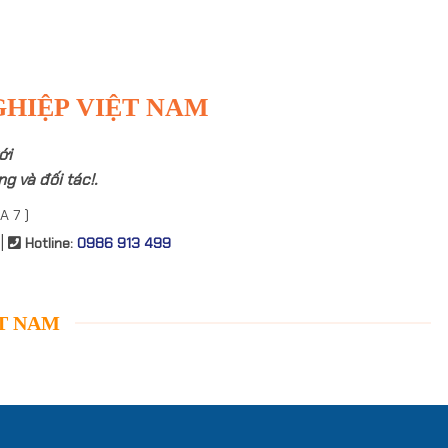
GHIỆP VIỆT NAM
ới
g và đối tác!.
A 7 )
|
Hotline:
0986 913 499
ỆT NAM