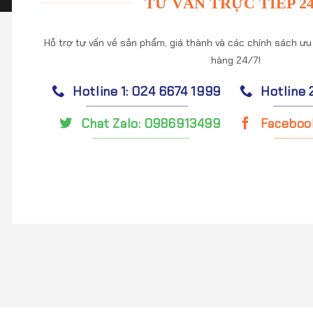
TƯ VẤN TRỰC TIẾP 24
Hỗ trợ tư vấn về sản phẩm, giá thành và các chính sách ưu
hàng 24/7!
Hotline 1: 024 6674 1999
Hotline 
Chat Zalo: 0986913499
Faceboo