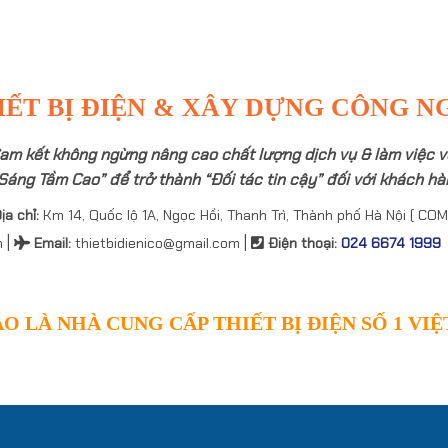
IẾT BỊ ĐIỆN & XÂY DỰNG CÔNG N
am kết không ngừng nâng cao chất lượng dịch vụ & làm việc v
Sáng Tầm Cao” để trở thành “Đối tác tin cậy” đối với khách hàn
ịa chỉ:
Km 14, Quốc lộ 1A, Ngọc Hồi, Thanh Trì, Thành phố Hà Nội ( COM
|
|
n
Email
:
thietbidienico@gmail.com
Điện thoại:
024 6674 1999
O LÀ NHÀ CUNG CẤP THIẾT BỊ ĐIỆN SỐ 1 VI