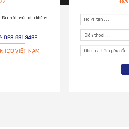
/7
ĐĂ
 đãi chiết khấu cho khách
2: 098 691 3499
k: ICO VIỆT NAM