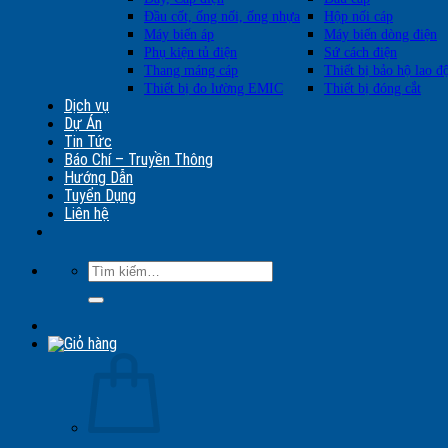
Đầu cốt, ống nối, ống nhựa
Hộp nối cáp
Máy biến áp
Máy biến dòng điện
Phụ kiện tủ điện
Sứ cách điện
Thang máng cáp
Thiết bị bảo hộ lao đ
Thiết bị đo lường EMIC
Thiết bị đóng cắt
Dịch vụ
Dự Án
Tin Tức
Báo Chí – Truyền Thông
Hướng Dẫn
Tuyển Dụng
Liên hệ
Tìm
kiếm: