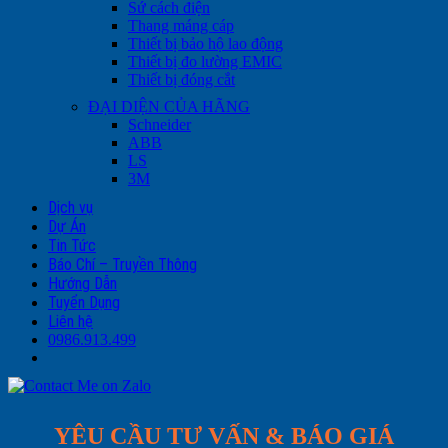
Sứ cách điện
Thang máng cáp
Thiết bị bảo hộ lao động
Thiết bị đo lường EMIC
Thiết bị đóng cắt
ĐẠI DIỆN CỦA HÃNG
Schneider
ABB
LS
3M
Dịch vụ
Dự Án
Tin Tức
Báo Chí – Truyền Thông
Hướng Dẫn
Tuyển Dụng
Liên hệ
0986.913.499
YÊU CẦU TƯ VẤN & BÁO GIÁ