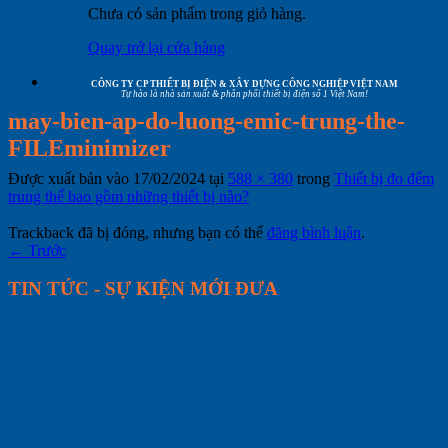
Chưa có sản phẩm trong giỏ hàng.
Quay trở lại cửa hàng
CÔNG TY CP THIẾT BỊ ĐIỆN & XÂY DỰNG CÔNG NGHIỆP VIỆT NAM
Tự hào là nhà sản xuất & phân phối thiết bị điện số 1 Việt Nam!
may-bien-ap-do-luong-emic-trung-the-
FILEminimizer
Được xuất bản vào
17/02/2024
tại
588 × 380
trong
Thiết bị đo đếm
trung thế bao gồm những thiết bị nào?
Trackback đã bị đóng, nhưng bạn có thể
đăng bình luận
.
←
Trước
TIN TỨC - SỰ KIỆN MỚI ĐƯA