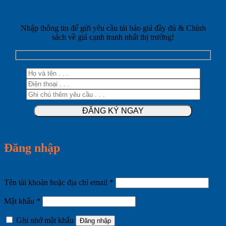
Nhập thông tin để gửi yêu cầu tải báo giá đầy đủ & Chính
sách về giá cạnh tranh nhất thị trường!
Đăng nhập
Bắt
Tên tài khoản hoặc địa chỉ email
*
buộc
Bắt
Mật khẩu
*
buộc
Ghi nhớ mật khẩu
Đăng nhập