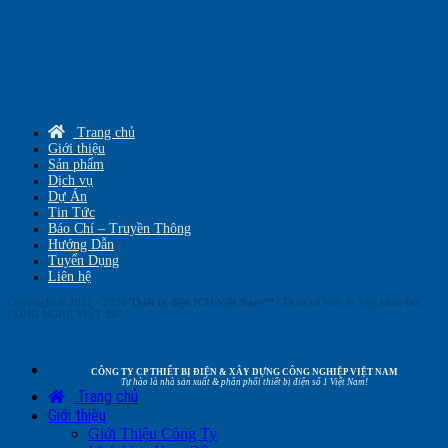
Trang chủ
Giới thiệu
Sản phẩm
Dịch vụ
Dự Án
Tin Tức
Báo Chí – Truyền Thông
Hướng Dẫn
Tuyển Dụng
Liên hệ
Copyright © 2012 - 2026
Thiết bị điện ICO Việt Nam™
| Thiết kế Web & Vận hành bởi
CÔNG NGHỆ VIỆT JSC
CÔNG TY CP THIẾT BỊ ĐIỆN & XÂY DỰNG CÔNG NGHIỆP VIỆT NAM
Tự hào là nhà sản xuất & phân phối thiết bị điện số 1 Việt Nam!
Trang chủ
Giới thiệu
Giới Thiệu Công Ty