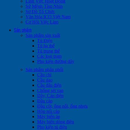
Lĩnh Vực Hoạt Động
Sứ Mệnh Tầm Nhìn
Sơ Đồ Tổ Chức
Văn Hóa ICO Việt Nam
Cơ Hội Việc Làm
Sản phẩm
Sản phẩm sản xuất
Tủ Điện
Tủ hạ thế
Tủ trung thế
Các loại trạm
Phụ kiện đường dây
Sản phẩm phân phối
Cầu chì
Cầu dao
Cầu đấu điện
Chống sét van
Dây, Cáp điện
Đầu cáp
Đầu cốt, ống nối, ống nhựa
Hộp nối cáp
Máy biến áp
Máy biến dòng điện
Phụ kiện tủ điện