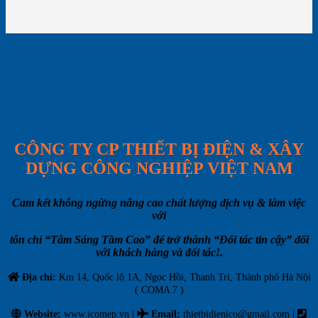
CÔNG TY CP THIẾT BỊ ĐIỆN & XÂY
DỰNG CÔNG NGHIỆP VIỆT NAM
Cam kết không ngừng nâng cao chất lượng dịch vụ & làm việc
với
tôn chỉ “Tâm Sáng Tầm Cao” để trở thành “Đối tác tin cậy” đối
với khách hàng và đối tác!.
Địa chỉ:
Km 14, Quốc lộ 1A, Ngọc Hồi, Thanh Trì, Thành phố Hà Nội
( COMA 7 )
|
|
Website:
www.icomep.vn
Email
:
thietbidienico@gmail.com