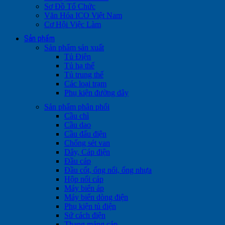
Sơ Đồ Tổ Chức
Văn Hóa ICO Việt Nam
Cơ Hội Việc Làm
Sản phẩm
Sản phẩm sản xuất
Tủ Điện
Tủ hạ thế
Tủ trung thế
Các loại trạm
Phụ kiện đường dây
Sản phẩm phân phối
Cầu chì
Cầu dao
Cầu đấu điện
Chống sét van
Dây, Cáp điện
Đầu cáp
Đầu cốt, ống nối, ống nhựa
Hộp nối cáp
Máy biến áp
Máy biến dòng điện
Phụ kiện tủ điện
Sứ cách điện
Thang máng cáp