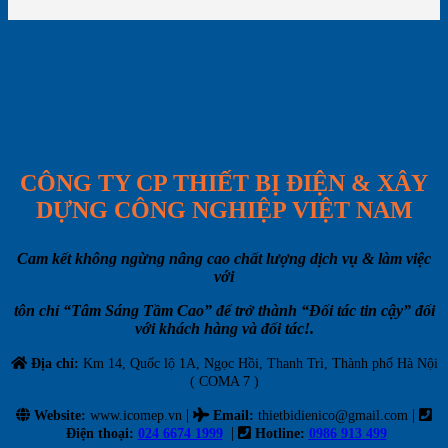
CÔNG TY CP THIẾT BỊ ĐIỆN & XÂY
DỰNG CÔNG NGHIỆP VIỆT NAM
Cam kết không ngừng nâng cao chất lượng dịch vụ & làm việc
với
tôn chỉ “Tâm Sáng Tầm Cao” để trở thành “Đối tác tin cậy” đối
với khách hàng và đối tác!.
Địa chỉ:
Km 14, Quốc lộ 1A, Ngọc Hồi, Thanh Trì, Thành phố Hà Nội
( COMA 7 )
|
|
Website:
www.icomep.vn
Email
:
thietbidienico@gmail.com
|
Điện thoại:
024 6674 1999
Hotline:
0986 913 499