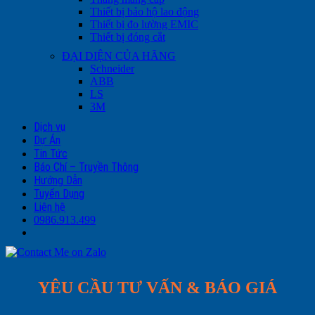
Thiết bị bảo hộ lao động
Thiết bị đo lường EMIC
Thiết bị đóng cắt
ĐẠI DIỆN CỦA HÃNG
Schneider
ABB
LS
3M
Dịch vụ
Dự Án
Tin Tức
Báo Chí – Truyền Thông
Hướng Dẫn
Tuyển Dụng
Liên hệ
0986.913.499
YÊU CẦU TƯ VẤN & BÁO GIÁ