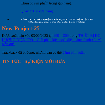
Chưa có sản phẩm trong giỏ hàng.
Quay trở lại cửa hàng
CÔNG TY CP THIẾT BỊ ĐIỆN & XÂY DỰNG CÔNG NGHIỆP VIỆT NAM
Tự hào là nhà sản xuất & phân phối thiết bị điện số 1 Việt Nam!
New-Project-25
Được xuất bản vào
03/06/2025
tại
200 × 200
trong
THIẾT BỊ ĐO
LƯỜNG ĐIỆN ICO – Giải pháp kiểm soát điện năng chính xác và
hiệu quả
Trackback đã bị đóng, nhưng bạn có thể
đăng bình luận
.
TIN TỨC - SỰ KIỆN MỚI ĐƯA