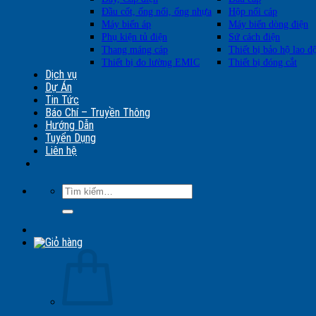
Đầu cốt, ống nối, ống nhựa
Hộp nối cáp
Máy biến áp
Máy biến dòng điện
Phụ kiện tủ điện
Sứ cách điện
Thang máng cáp
Thiết bị bảo hộ lao đ
Thiết bị đo lường EMIC
Thiết bị đóng cắt
Dịch vụ
Dự Án
Tin Tức
Báo Chí – Truyền Thông
Hướng Dẫn
Tuyển Dụng
Liên hệ
Tìm
kiếm: