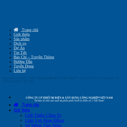
Trang chủ
Giới thiệu
Sản phẩm
Dịch vụ
Dự Án
Tin Tức
Báo Chí – Truyền Thông
Hướng Dẫn
Tuyển Dụng
Liên hệ
Copyright © 2012 - 2026
Thiết bị điện ICO Việt Nam™
| Thiết kế Web & Vận hành bởi
CÔNG NGHỆ VIỆT JSC
CÔNG TY CP THIẾT BỊ ĐIỆN & XÂY DỰNG CÔNG NGHIỆP VIỆT NAM
Tự hào là nhà sản xuất & phân phối thiết bị điện số 1 Việt Nam!
Trang chủ
Giới thiệu
Giới Thiệu Công Ty
Lĩnh Vực Hoạt Động
Sứ Mệnh Tầm Nhìn