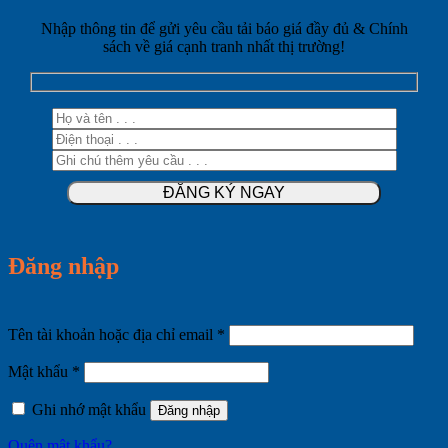
Nhập thông tin để gửi yêu cầu tải báo giá đầy đủ & Chính
sách về giá cạnh tranh nhất thị trường!
Đăng nhập
Bắt
Tên tài khoản hoặc địa chỉ email
*
buộc
Bắt
Mật khẩu
*
buộc
Ghi nhớ mật khẩu
Đăng nhập
Quên mật khẩu?