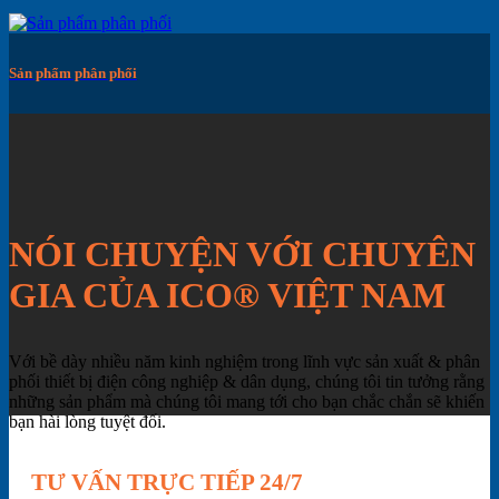
Sản phẩm phân phối
NÓI CHUYỆN VỚI CHUYÊN
GIA CỦA ICO® VIỆT NAM
Với bề dày nhiều năm kinh nghiệm trong lĩnh vực sản xuất & phân
phối thiết bị điện công nghiệp & dân dụng, chúng tôi tin tưởng rằng
những sản phẩm mà chúng tôi mang tới cho bạn chắc chắn sẽ khiến
bạn hài lòng tuyệt đối.
TƯ VẤN TRỰC TIẾP 24/7