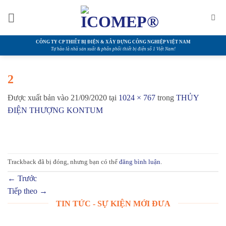
Bỏ
qua
nội
dung
CÔNG TY CP THIẾT BỊ ĐIỆN & XÂY DỰNG CÔNG NGHIỆP VIỆT NAM
Tự hào là nhà sản xuất & phân phối thiết bị điện số 1 Việt Nam!
2
Được xuất bản vào
21/09/2020
tại
1024 × 767
trong
THỦY
ĐIỆN THƯỢNG KONTUM
Trackback đã bị đóng, nhưng bạn có thể
đăng bình luận
.
←
Trước
Tiếp theo
→
TIN TỨC - SỰ KIỆN MỚI ĐƯA