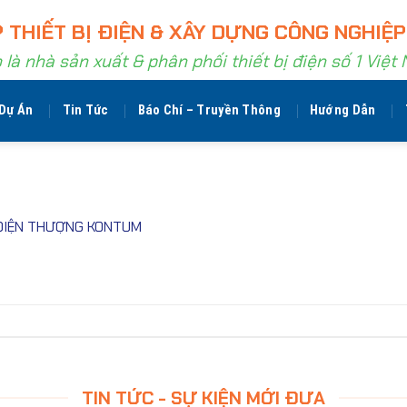
 THIẾT BỊ ĐIỆN & XÂY DỰNG CÔNG NGHIỆP
 là nhà sản xuất & phân phối thiết bị điện số 1 Việt
Dự Án
Tin Tức
Báo Chí – Truyền Thông
Hướng Dẫn
ĐIỆN THƯỢNG KONTUM
TIN TỨC - SỰ KIỆN MỚI ĐƯA