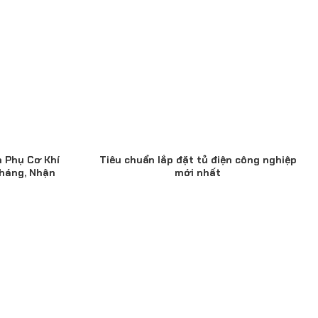
n Phụ Cơ Khí
Tiêu chuẩn lắp đặt tủ điện công nghiệp
háng, Nhận
mới nhất