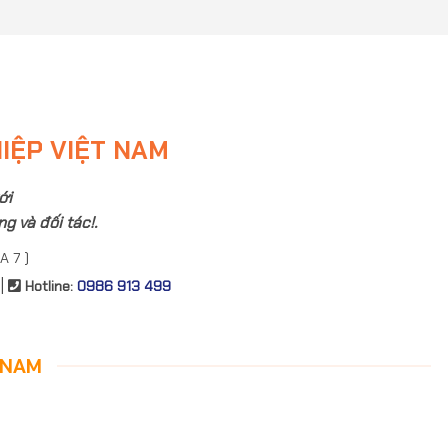
HIỆP VIỆT NAM
ới
g và đối tác!.
A 7 )
|
Hotline:
0986 913 499
 NAM