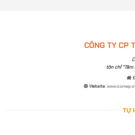
CÔNG TY CP T
C
tôn chỉ “Tâm 
Đ
Website:
www.icomep.v
TỰ 