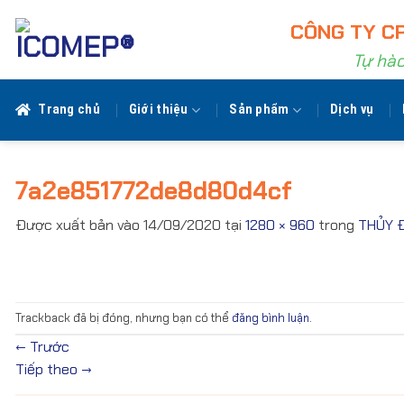
Bỏ
CÔNG TY CP
qua
nội
Tự hào
dung
Trang chủ
Giới thiệu
Sản phẩm
Dịch vụ
7a2e851772de8d80d4cf
Được xuất bản vào
14/09/2020
tại
1280 × 960
trong
THỦY 
Trackback đã bị đóng, nhưng bạn có thể
đăng bình luận
.
←
Trước
Tiếp theo
→