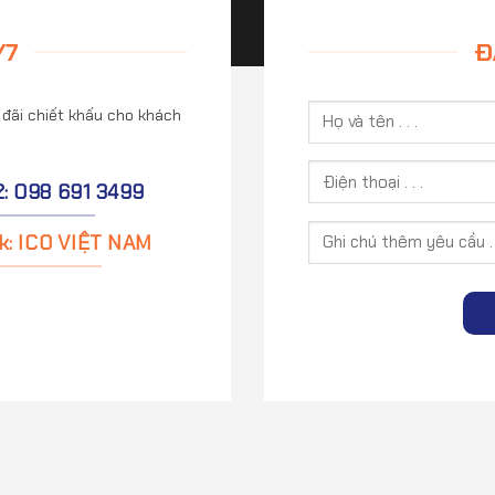
/7
Đ
 đãi chiết khấu cho khách
2: 098 691 3499
k: ICO VIỆT NAM