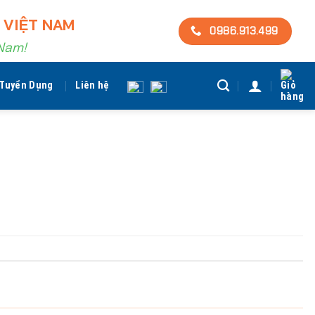
 VIỆT NAM
0986.913.499
 Nam!
Tuyển Dụng
Liên hệ