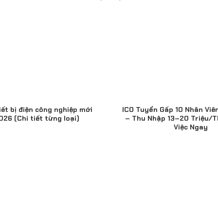
iết bị điện công nghiệp mới
ICO Tuyển Gấp 10 Nhân Viê
26 (Chi tiết từng loại)
– Thu Nhập 13–20 Triệu/T
Việc Ngay