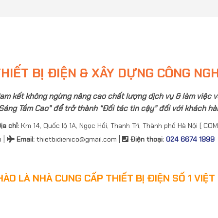
HIẾT BỊ ĐIỆN & XÂY DỰNG CÔNG NG
am kết không ngừng nâng cao chất lượng dịch vụ & làm việc v
Sáng Tầm Cao” để trở thành “Đối tác tin cậy” đối với khách hàn
ịa chỉ:
Km 14, Quốc lộ 1A, Ngọc Hồi, Thanh Trì, Thành phố Hà Nội ( COM
|
|
n
Email
:
thietbidienico@gmail.com
Điện thoại:
024 6674 1999
HÀO LÀ NHÀ CUNG CẤP THIẾT BỊ ĐIỆN SỐ 1 VIỆT