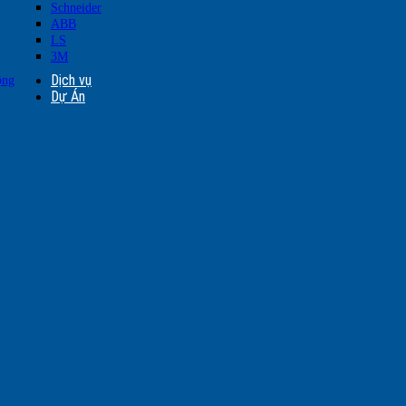
Schneider
ABB
LS
3M
Dịch vụ
ộng
Dự Án