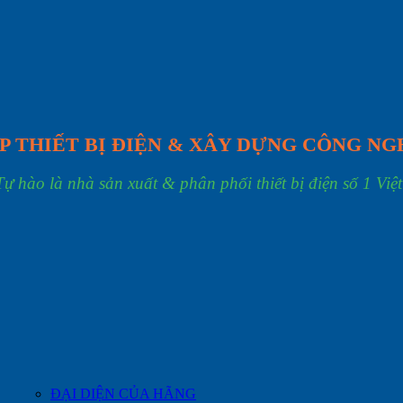
P THIẾT BỊ ĐIỆN & XÂY DỰNG CÔNG NG
Tự hào là nhà sản xuất & phân phối thiết bị điện số 1 Việ
ĐẠI DIỆN CỦA HÃNG