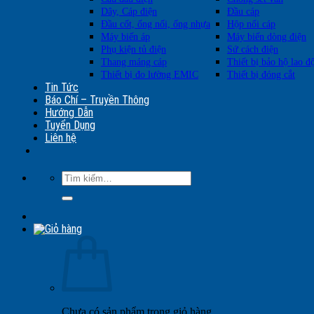
Dây, Cáp điện
Đầu cáp
Đầu cốt, ống nối, ống nhựa
Hộp nối cáp
Máy biến áp
Máy biến dòng điện
Phụ kiện tủ điện
Sứ cách điện
Thang máng cáp
Thiết bị bảo hộ lao đ
Thiết bị đo lường EMIC
Thiết bị đóng cắt
Tin Tức
Báo Chí – Truyền Thông
Hướng Dẫn
Tuyển Dụng
Liên hệ
Tìm
kiếm:
Chưa có sản phẩm trong giỏ hàng.