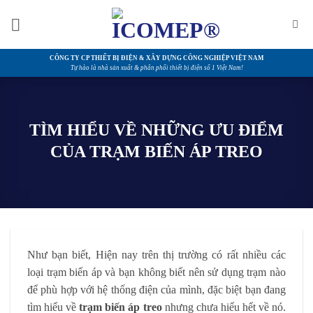
Bỏ
qua
nội
dung
CÔNG TY CP THIẾT BỊ ĐIỆN & XÂY DỰNG CÔNG NGHIỆP VIỆT NAM
Tự hào là nhà sản xuất & phân phối thiết bị điện số 1 Việt Nam!
TÌM HIỂU VỀ NHỮNG ƯU ĐIỂM
CỦA TRẠM BIẾN ÁP TREO
Như bạn biết, Hiện nay trên thị trường có rất nhiều các
loại trạm biến áp và bạn không biết nên sử dụng trạm nào
để phù hợp với hệ thống điện của mình, đặc biệt bạn đang
tìm hiểu về
trạm biến áp treo
nhưng chưa hiểu hết về nó.