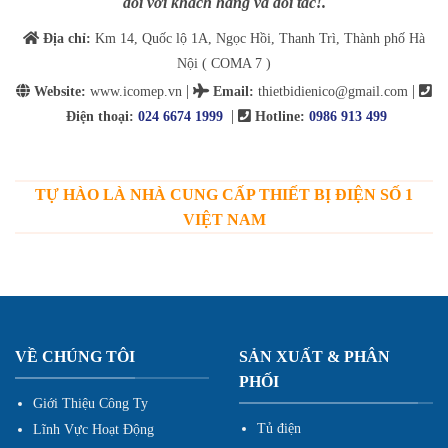
đối với khách hàng và đối tác!.
Địa chỉ:
Km 14, Quốc lộ 1A, Ngọc Hồi, Thanh Trì, Thành phố Hà
Nội ( COMA 7 )
|
|
Website:
www.icomep.vn
Email
:
thietbidienico@gmail.com
|
Điện thoại:
024 6674 1999
Hotline:
0986 913 499
TỰ HÀO LÀ NHÀ CUNG CẤP THIẾT BỊ ĐIỆN SỐ 1
VIỆT NAM
VỀ CHÚNG TÔI
SẢN XUẤT & PHÂN
PHỐI
Giới Thiệu Công Ty
Tủ điện
Lĩnh Vực Hoạt Động