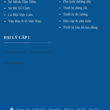
Phụ kiện đường dây
Sứ Mệnh Tầm Nhìn
Thiết bị đóng cắt
Sơ Đồ Tổ Chức
Thiết bị đo lường
Cơ Hội Việc Làm
Dây cáp & phụ kiện
Văn Hóa ICO Việt Nam
Thiết bị bảo hộ lao động
ĐẠI LÝ CẤP 1
Trang chủ
Giới thiệu
Sản phẩm
Dịch vụ
Dự Án
Tin Tức