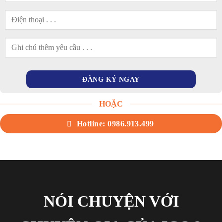
HOẶC
Hotline: 0986.913.499
NÓI CHUYỆN VỚI