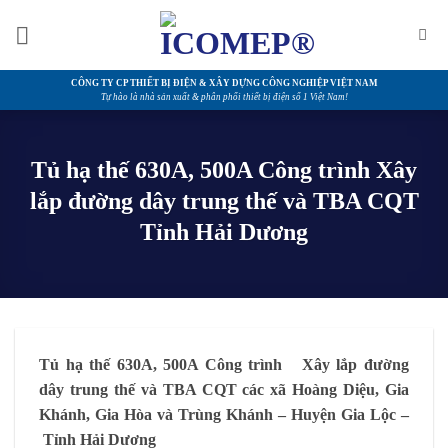
Bỏ
qua
nội
dung
CÔNG TY CP THIẾT BỊ ĐIỆN & XÂY DỰNG CÔNG NGHIỆP VIỆT NAM
Tự hào là nhà sản xuất & phân phối thiết bị điện số 1 Việt Nam!
Tủ hạ thế 630A, 500A Công trình Xây
lắp đường dây trung thế và TBA CQT
Tỉnh Hải Dương
Tủ hạ thế 630A, 500A Công trình Xây lắp đường
dây trung thế và TBA CQT các xã Hoàng Diệu, Gia
Khánh, Gia Hòa và Trùng Khánh – Huyện Gia Lộc –
Tỉnh Hải Dương