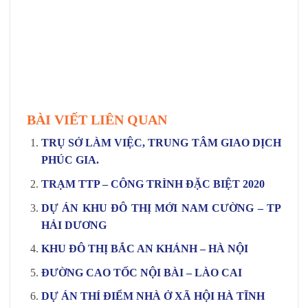
BÀI VIẾT LIÊN QUAN
TRỤ SỞ LÀM VIỆC, TRUNG TÂM GIAO DỊCH
PHÚC GIA.
TRẠM TTP – CÔNG TRÌNH ĐẶC BIỆT 2020
DỰ ÁN KHU ĐÔ THỊ MỚI NAM CƯỜNG – TP
HẢI DƯƠNG
KHU ĐÔ THỊ BẮC AN KHÁNH – HÀ NỘI
ĐƯỜNG CAO TỐC NỘI BÀI – LÀO CAI
DỰ ÁN THÍ ĐIỂM NHÀ Ở XÃ HỘI HÀ TĨNH