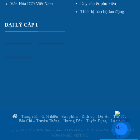
Dây cáp & phụ kiện
Văn Hóa ICO Việt Nam
Thiết bị bảo hộ lao động
ĐẠI LÝ CẤP 1
Trang chủ
Giới thiệu
Sản phẩm
Dịch vụ
Dự Án
Tin Tức
Báo Chí – Truyền Thông
Hướng Dẫn
Tuyển Dụng
Liên hệ
Copyright © 2012 - 2026
Thiết bị điện ICO Việt Nam™
| Thiết kế Web & Vận hành bởi
CÔNG NGHỆ VIỆT JSC