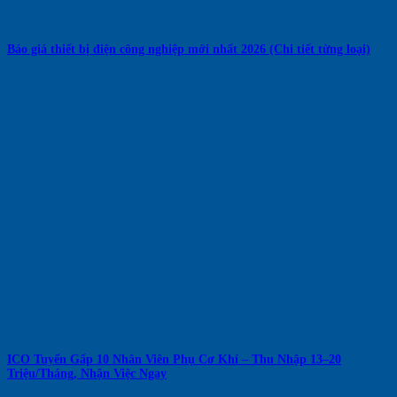
Báo giá thiết bị điện công nghiệp mới nhất 2026 (Chi tiết từng loại)
ICO Tuyển Gấp 10 Nhân Viên Phụ Cơ Khí – Thu Nhập 13–20
Triệu/Tháng, Nhận Việc Ngay