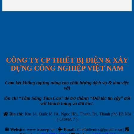
CÔNG TY CP THIẾT BỊ ĐIỆN & XÂY
DỰNG CÔNG NGHIỆP VIỆT NAM
Cam kết không ngừng nâng cao chất lượng dịch vụ & làm việc
với
tôn chỉ “Tâm Sáng Tầm Cao” để trở thành “Đối tác tin cậy” đối
với khách hàng và đối tác!.
Địa chỉ:
Km 14, Quốc lộ 1A, Ngọc Hồi, Thanh Trì, Thành phố Hà Nội
( COMA 7 )
|
|
Website:
www.icomep.vn
Email
:
thietbidienico@gmail.com