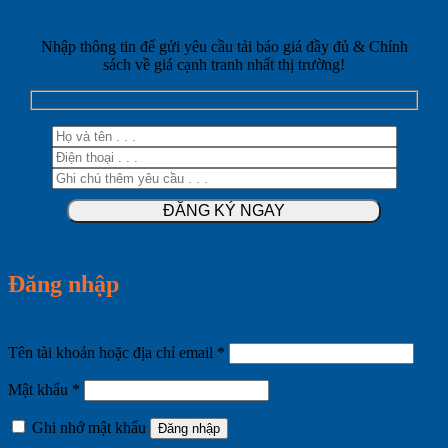
Nhập thông tin để gửi yêu cầu tải báo giá đầy đủ & Chính
sách về giá cạnh tranh nhất thị trường!
Đăng nhập
Bắt
Tên tài khoản hoặc địa chỉ email
*
buộc
Bắt
Mật khẩu
*
buộc
Ghi nhớ mật khẩu
Đăng nhập