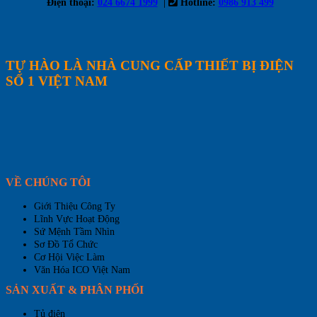
|
Điện thoại:
024 6674 1999
Hotline:
0986 913 499
TỰ HÀO LÀ NHÀ CUNG CẤP THIẾT BỊ ĐIỆN
SỐ 1 VIỆT NAM
VỀ CHÚNG TÔI
Giới Thiệu Công Ty
Lĩnh Vực Hoạt Động
Sứ Mệnh Tầm Nhìn
Sơ Đồ Tổ Chức
Cơ Hội Việc Làm
Văn Hóa ICO Việt Nam
SẢN XUẤT & PHÂN PHỐI
Tủ điện