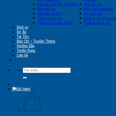
Đầu cốt, ống nối, ống nhựa
Hộp nối cáp
Máy biến áp
Máy biến dòng điện
Phụ kiện tủ điện
Sứ cách điện
Thang máng cáp
Thiết bị bảo hộ lao đ
Thiết bị đo lường EMIC
Thiết bị đóng cắt
Dịch vụ
Dự Án
Tin Tức
Báo Chí – Truyền Thông
Hướng Dẫn
Tuyển Dụng
Liên hệ
Tìm
kiếm: