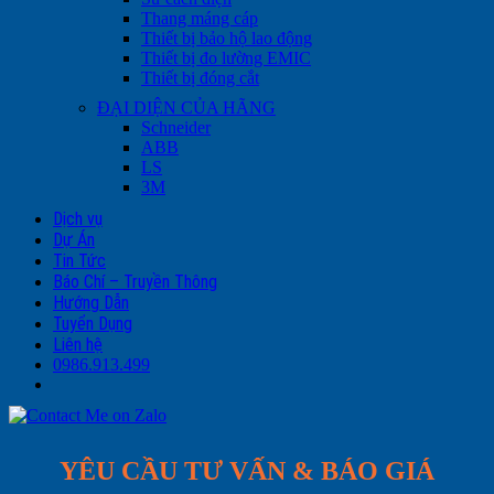
Thang máng cáp
Thiết bị bảo hộ lao động
Thiết bị đo lường EMIC
Thiết bị đóng cắt
ĐẠI DIỆN CỦA HÃNG
Schneider
ABB
LS
3M
Dịch vụ
Dự Án
Tin Tức
Báo Chí – Truyền Thông
Hướng Dẫn
Tuyển Dụng
Liên hệ
0986.913.499
YÊU CẦU TƯ VẤN & BÁO GIÁ