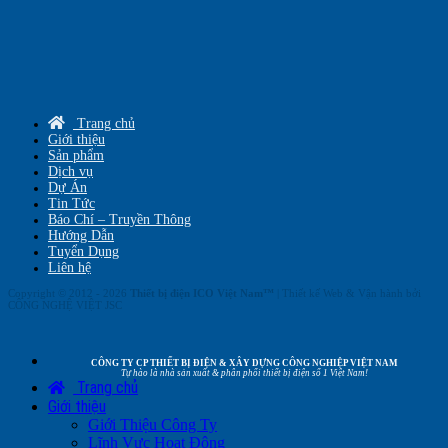
Trang chủ
Giới thiệu
Sản phẩm
Dịch vụ
Dự Án
Tin Tức
Báo Chí – Truyền Thông
Hướng Dẫn
Tuyển Dụng
Liên hệ
Copyright © 2012 - 2026
Thiết bị điện ICO Việt Nam™
| Thiết kế Web & Vận hành bởi
CÔNG NGHỆ VIỆT JSC
CÔNG TY CP THIẾT BỊ ĐIỆN & XÂY DỰNG CÔNG NGHIỆP VIỆT NAM
Tự hào là nhà sản xuất & phân phối thiết bị điện số 1 Việt Nam!
Trang chủ
Giới thiệu
Giới Thiệu Công Ty
Lĩnh Vực Hoạt Động