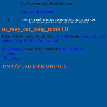
Chưa có sản phẩm trong giỏ hàng.
Quay trở lại cửa hàng
CÔNG TY CP THIẾT BỊ ĐIỆN & XÂY DỰNG CÔNG NGHIỆP VIỆT NAM
Tự hào là nhà sản xuất & phân phối thiết bị điện số 1 Việt Nam!
tu_may_cat_cong_trinh (3)
Được xuất bản vào
20/10/2014
tại
510 × 680
trong
Tủ máy cắt công
trình nhà máy Sắn Tân An – Lào Cai
Đăng bình luận
hoặc để lại trackback:
URL trackback
.
←
Trước
Tiếp theo
→
TIN TỨC - SỰ KIỆN MỚI ĐƯA