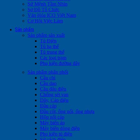
Sứ Mệnh Tầm Nhìn
Sơ Đồ Tổ Chức
Văn Hóa ICO Việt Nam
Cơ Hội Việc Làm
Sản phẩm
Sản phẩm sản xuất
Tủ Điện
Tủ hạ thế
Tủ trung thế
Các loại trạm
Phụ kiện đường dây
Sản phẩm phân phối
Cầu chì
Cầu dao
Cầu đấu điện
Chống sét van
Dây, Cáp điện
Đầu cáp
Đầu cốt, ống nối, ống nhựa
Hộp nối cáp
Máy biến áp
Máy biến dòng điện
Phụ kiện tủ điện
Sứ cách điện