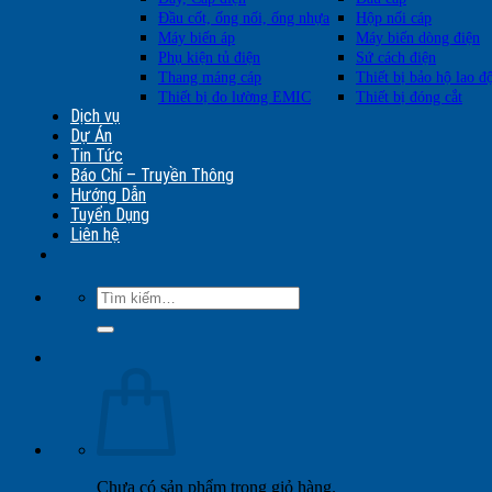
Đầu cốt, ống nối, ống nhựa
Hộp nối cáp
Máy biến áp
Máy biến dòng điện
Phụ kiện tủ điện
Sứ cách điện
Thang máng cáp
Thiết bị bảo hộ lao đ
Thiết bị đo lường EMIC
Thiết bị đóng cắt
Dịch vụ
Dự Án
Tin Tức
Báo Chí – Truyền Thông
Hướng Dẫn
Tuyển Dụng
Liên hệ
Tìm
kiếm:
Chưa có sản phẩm trong giỏ hàng.