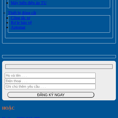
Máy biến điện áp TU
Thiết bị đóng cắt
Công tắc tơ
Rơ le bảo vệ
Aptomat
HOẶC