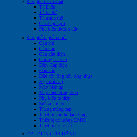
Sản phẩm sản xuất
Tủ Điện
Tủ hạ thế
Tủ trung thế
Các loại trạm
Phụ kiện đường dây
Sản phẩm phân phối
Cầu chì
Cầu dao
Cầu đấu điện
Chống sét van
Dây, Cáp điện
Đầu cáp
Đầu cốt, ống nối, ống nhựa
Hộp nối cáp
Máy biến áp
Máy biến dòng điện
Phụ kiện tủ điện
Sứ cách điện
Thang máng cáp
Thiết bị bảo hộ lao động
Thiết bị đo lường EMIC
Thiết bị đóng cắt
ĐẠI DIỆN CỦA HÃNG