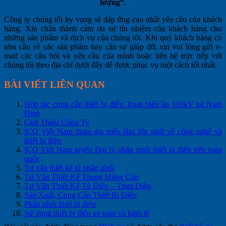
lượng”.
Công ty chúng tôi hy vọng sẽ đáp ứng cao nhất yêu cầu của khách
hàng. Xin chân thành cảm ơn sự tín nhiệm của khách hàng cho
những sản phẩm và dịch vụ của chúng tôi. Khi quý khách hàng có
nhu cầu về các sản phẩm hay cần sự giúp đỡ, xin vui lòng gửi e-
mail các câu hỏi và yêu cầu của mình hoặc liên hệ trực tiếp với
chúng tôi theo địa chỉ dưới đây để được phục vụ một cách tốt nhất.
BÀI VIẾT LIÊN QUAN
Hợp tác cung cấp thiết bị điện Trạm biến áp 110kV tại Nam
Định
Giới Thiệu Công Ty
ICO Việt Nam tham gia triển lãm lớn nhất về công nghệ và
thiết bị điện
ICO Việt Nam tuyển Đại lý phân phối thiết bị điện trên toàn
quốc
Tư vấn thiết kế tủ phân phối
Tư Vấn Thiết Kế Thang Máng Cáp
Tư Vấn Thiết Kế Tủ Điện – Trạm Điện
Sản Xuất, Cung Cấp Thiết Bị Điện
Phân phối thiết bị điện
Sử dụng thiết bị điện an toàn và kinh tế