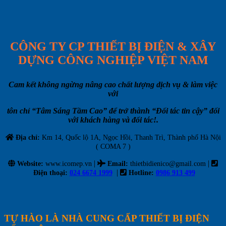
CÔNG TY CP THIẾT BỊ ĐIỆN & XÂY
DỰNG CÔNG NGHIỆP VIỆT NAM
Cam kết không ngừng nâng cao chất lượng dịch vụ & làm việc
với
tôn chỉ “Tâm Sáng Tầm Cao” để trở thành “Đối tác tin cậy” đối
với khách hàng và đối tác!.
Địa chỉ:
Km 14, Quốc lộ 1A, Ngọc Hồi, Thanh Trì, Thành phố Hà Nội
( COMA 7 )
|
|
Website:
www.icomep.vn
Email
:
thietbidienico@gmail.com
|
Điện thoại:
024 6674 1999
Hotline:
0986 913 499
TỰ HÀO LÀ NHÀ CUNG CẤP THIẾT BỊ ĐIỆN