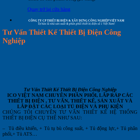
Quay trở lại cửa hàng
CÔNG TY CP THIẾT BỊ ĐIỆN & XÂY DỰNG CÔNG NGHIỆP VIỆT NAM
Tự hào là nhà sản xuất & phân phối thiết bị điện số 1 Việt Nam!
Tư Vấn Thiết Kế Thiết Bị Điện Công
Nghiệp
Tư Vấn Thiết Kế Thiết Bị Điện Công Nghiệp
ICO VIỆT NAM CHUYÊN PHÂN PHỐI, LẮP RÁP CÁC
THIẾT BỊ ĐIỆN , TƯ VẤN, THIẾT KẾ, SẢN XUẤT VÀ
LẮP ĐẶT CÁC LOẠI TỦ ĐIỆN VÀ PHỤ KIỆN
CHÚNG TÔI CHUYÊN TƯ VẤN THIẾT KẾ HỆ THỐNG
THIẾT BỊ ĐIỆN CỤ THỂ NHƯ SAU:
– Tủ điều khiển, + Tủ tụ bù công suất, + Tủ động lực,+ Tủ phân
phối,+ Tủ ATS…