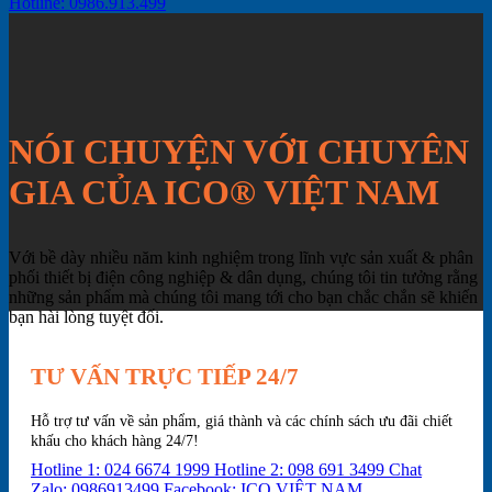
Hotline: 0986.913.499
NÓI CHUYỆN VỚI CHUYÊN
GIA CỦA ICO® VIỆT NAM
Với bề dày nhiều năm kinh nghiệm trong lĩnh vực sản xuất & phân
phối thiết bị điện công nghiệp & dân dụng, chúng tôi tin tưởng rằng
những sản phẩm mà chúng tôi mang tới cho bạn chắc chắn sẽ khiến
bạn hài lòng tuyệt đối.
TƯ VẤN TRỰC TIẾP 24/7
Hỗ trợ tư vấn về sản phẩm, giá thành và các chính sách ưu đãi chiết
khấu cho khách hàng 24/7!
Hotline 1: 024 6674 1999
Hotline 2: 098 691 3499
Chat
Zalo: 0986913499
Facebook: ICO VIỆT NAM