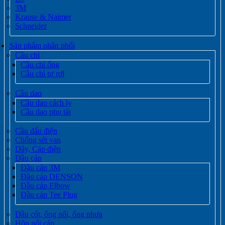
3M
Krause & Naimer
Schneider
Sản phẩm phân phối
Cầu chì
Cầu chì ống
Cầu chì tự rơi
Cầu dao
Cầu dao cách ly
Cầu dao phụ tải
Cầu đấu điện
Chống sét van
Dây, Cáp điện
Đầu cáp
Đầu cáp 3M
Đầu cáp DENSON
Đầu cáp Elbow
Đầu cáp Tee Plug
Đầu cốt, ống nối, ống nhựa
Hộp nối cáp