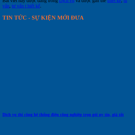
Bài viết này được đăng trong
Dịch vụ
và được gắn thẻ
thiết kế
,
tu
vấn
,
tư vấn t hiết kế
.
TIN TỨC - SỰ KIỆN MỚI ĐƯA
Dịch vụ thi công hệ thống điện công nghiệp trọn gói uy tín, giá tốt