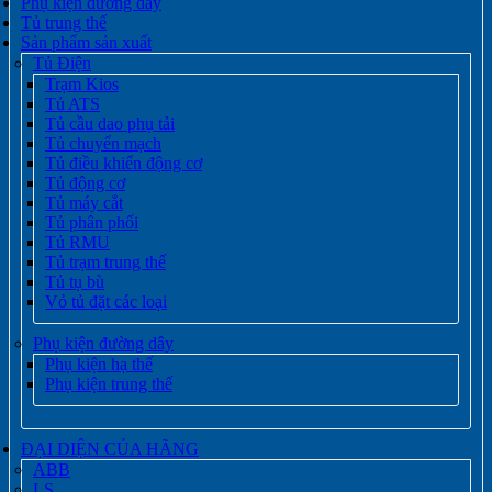
Phụ kiện đường dây
Tủ trung thế
Sản phẩm sản xuất
Tủ Điện
Trạm Kios
Tủ ATS
Tủ cầu dao phụ tải
Tủ chuyển mạch
Tủ điều khiển động cơ
Tủ động cơ
Tủ máy cắt
Tủ phân phối
Tủ RMU
Tủ trạm trung thế
Tủ tụ bù
Vỏ tủ đặt các loại
Phụ kiện đường dây
Phụ kiện hạ thế
Phụ kiện trung thế
ĐẠI DIỆN CỦA HÃNG
ABB
LS