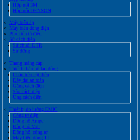
Hộp nối 3M
Hộp nối DENSON
Máy biến áp
Máy biến dòng điện
Phụ kiện tủ điện
Sứ cách điện
Sứ chuỗi DTR
Sứ đứng
Thang máng cáp
Thiết bị bảo hộ lao động
Chân trèo cột điện
Dây đai an toàn
Găng cách điện
Sào cách điện
Ủng cách điện
Thiết bị đo lường EMIC
Công tơ điện
Đồng hồ Ampe
Đồng hồ Volt
Đồng hồ, công tơ
Máy biến dòng TI