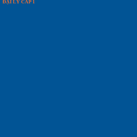
ĐẠI LÝ CẤP 1