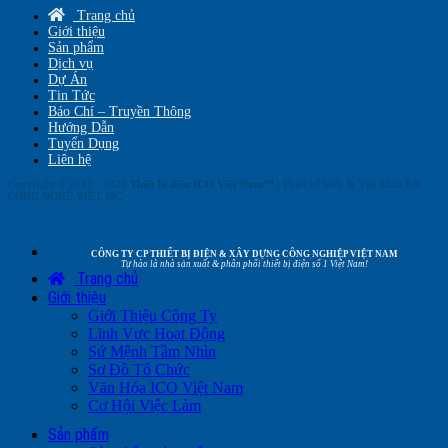
Trang chủ
Giới thiệu
Sản phẩm
Dịch vụ
Dự Án
Tin Tức
Báo Chí – Truyền Thông
Hướng Dẫn
Tuyển Dụng
Liên hệ
Copyright © 2012 - 2026
Thiết bị điện ICO Việt Nam™
| Thiết kế Web & Vận hành bởi
CÔNG NGHỆ VIỆT JSC
CÔNG TY CP THIẾT BỊ ĐIỆN & XÂY DỰNG CÔNG NGHIỆP VIỆT NAM
Tự hào là nhà sản xuất & phân phối thiết bị điện số 1 Việt Nam!
Trang chủ
Giới thiệu
Giới Thiệu Công Ty
Lĩnh Vực Hoạt Động
Sứ Mệnh Tầm Nhìn
Sơ Đồ Tổ Chức
Văn Hóa ICO Việt Nam
Cơ Hội Việc Làm
Sản phẩm