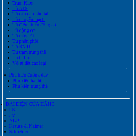
Trạm Kios
Tủ ATS
Tủ cầu dao phụ tải
Tủ chuyển mạch
Tủ điều khiển động cơ
Tủ động cơ
Tủ máy cắt
Tủ phân phối
Tủ RMU
Tủ trạm trung thế
Tủ tụ bù
Vỏ tủ đặt các loại
Phụ kiện đường dây
Phụ kiện hạ thế
Phụ kiện trung thế
ĐẠI DIỆN CỦA HÃNG
LS
3M
ABB
Krause & Naimer
Schneider