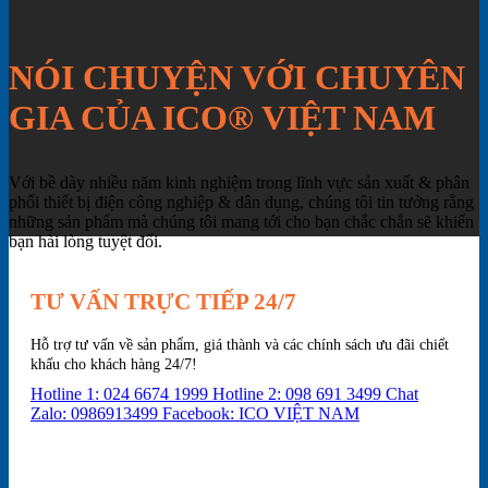
NÓI CHUYỆN VỚI CHUYÊN
GIA CỦA ICO® VIỆT NAM
Với bề dày nhiều năm kinh nghiệm trong lĩnh vực sản xuất & phân
phối thiết bị điện công nghiệp & dân dụng, chúng tôi tin tưởng rằng
những sản phẩm mà chúng tôi mang tới cho bạn chắc chắn sẽ khiến
bạn hài lòng tuyệt đối.
TƯ VẤN TRỰC TIẾP 24/7
Hỗ trợ tư vấn về sản phẩm, giá thành và các chính sách ưu đãi chiết
khấu cho khách hàng 24/7!
Hotline 1: 024 6674 1999
Hotline 2: 098 691 3499
Chat
Zalo: 0986913499
Facebook: ICO VIỆT NAM