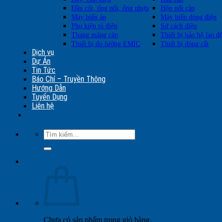
Đầu cốt, ống nối, ống nhựa
Hộp nối cáp
Máy biến áp
Máy biến dòng điện
Phụ kiện tủ điện
Sứ cách điện
Thang máng cáp
Thiết bị bảo hộ lao đ
Thiết bị đo lường EMIC
Thiết bị đóng cắt
Dịch vụ
Dự Án
Tin Tức
Báo Chí – Truyền Thông
Hướng Dẫn
Tuyển Dụng
Liên hệ
Tìm
kiếm:
Chưa có sản phẩm trong giỏ hàng.