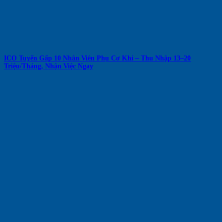
ICO Tuyển Gấp 10 Nhân Viên Phụ Cơ Khí – Thu Nhập 13–20
Triệu/Tháng, Nhận Việc Ngay