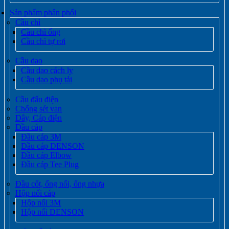
Sản phẩm phân phối
Cầu chì
Cầu chì ống
Cầu chì tự rơi
Cầu dao
Cầu dao cách ly
Cầu dao phụ tải
Cầu đấu điện
Chống sét van
Dây, Cáp điện
Đầu cáp
Đầu cáp 3M
Đầu cáp DENSON
Đầu cáp Elbow
Đầu cáp Tee Plug
Đầu cốt, ống nối, ống nhựa
Hộp nối cáp
Hộp nối 3M
Hộp nối DENSON