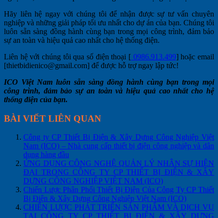
Hãy liên hệ ngay với chúng tôi để nhận được sự tư vấn chuyên
nghiệp và những giải pháp tối ưu nhất cho dự án của bạn. Chúng tôi
luôn sẵn sàng đồng hành cùng bạn trong mọi công trình, đảm bảo
sự an toàn và hiệu quả cao nhất cho hệ thống điện.
Liên hệ với chúng tôi qua số điện thoại [
0986.913.499
] hoặc email
[thietbidienico@gmail.com] để được hỗ trợ ngay lập tức!
ICO Việt Nam luôn sẵn sàng đồng hành cùng bạn trong mọi
công trình, đảm bảo sự an toàn và hiệu quả cao nhất cho hệ
thống điện của bạn.
BÀI VIẾT LIÊN QUAN
Công ty CP Thiết Bị Điện & Xây Dựng Công Nghiệp Việt
Nam (ICO) – Nhà cung cấp thiết bị điện công nghiệp và dân
dụng hàng đầu
ỨNG DỤNG CÔNG NGHỆ QUẢN LÝ NHÂN SỰ HIỆN
ĐẠI TRONG CÔNG TY CP THIẾT BỊ ĐIỆN & XÂY
DỰNG CÔNG NGHIỆP VIỆT NAM (ICO)
Chiến Lược Phân Phối Thiết Bị Điện Của Công Ty CP Thiết
Bị Điện & Xây Dựng Công Nghiệp Việt Nam (ICO)
CHIẾN LƯỢC PHÁT TRIỂN SẢN PHẨM VÀ DỊCH VỤ
TẠI CÔNG TY CP THIẾT BỊ ĐIỆN & XÂY DỰNG