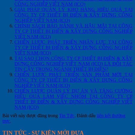
CÔNG NGHIỆP VIỆT NAM (ICO)
GIẢI PHÁP QUẢN LÝ KHO HÀNG HIỆU QUẢ TẠI
CÔNG TY CP THIẾT BỊ ĐIỆN & XÂY DỰNG CÔNG
NGHIỆP VIỆT NAM (ICO)
CHÍNH SÁCH BẢO HÀNH VÀ HẬU MÃI TẠI CÔNG
TY CP THIẾT BỊ ĐIỆN & XÂY DỰNG CÔNG NGHIỆP
VIỆT NAM (ICO)
CHIẾN LƯỢC PHÁT TRIỂN NHÂN LỰC TẠI CÔNG
TY CP THIẾT BỊ ĐIỆN & XÂY DỰNG CÔNG NGHIỆP
VIỆT NAM (ICO)
TẠI SAO CHỌN CÔNG TY CP THIẾT BỊ ĐIỆN & XÂY
DỰNG CÔNG NGHIỆP VIỆT NAM (ICO) LÀ ĐỐI TÁC
TIN CẬY TRONG NGÀNH THIẾT BỊ ĐIỆN?
CHIẾN LƯỢC PHÁT TRIỂN SẢN PHẨM MỚI TẠI
CÔNG TY CP THIẾT BỊ ĐIỆN & XÂY DỰNG CÔNG
NGHIỆP VIỆT NAM (ICO)
CHIẾN LƯỢC QUẢN LÝ DỰ ÁN VÀ TĂNG CƯỜNG
HIỆU QUẢ LÀM VIỆC NHÓM TẠI CÔNG TY CP
THIẾT BỊ ĐIỆN & XÂY DỰNG CÔNG NGHIỆP VIỆT
NAM (ICO)
Bài viết này được đăng trong
Tin Tức
. Đánh dấu
liên kết thường
trực
.
TIN TỨC - SỰ KIỆN MỚI ĐƯA