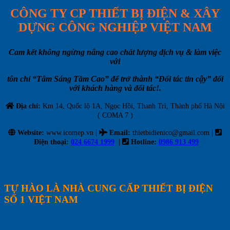
CÔNG TY CP THIẾT BỊ ĐIỆN & XÂY
DỰNG CÔNG NGHIỆP VIỆT NAM
Cam kết không ngừng nâng cao chất lượng dịch vụ & làm việc
với
tôn chỉ “Tâm Sáng Tầm Cao” để trở thành “Đối tác tin cậy” đối
với khách hàng và đối tác!.
Địa chỉ:
Km 14, Quốc lộ 1A, Ngọc Hồi, Thanh Trì, Thành phố Hà Nội
( COMA 7 )
|
|
Website:
www.icomep.vn
Email
:
thietbidienico@gmail.com
|
Điện thoại:
024 6674 1999
Hotline:
0986 913 499
TỰ HÀO LÀ NHÀ CUNG CẤP THIẾT BỊ ĐIỆN
SỐ 1 VIỆT NAM