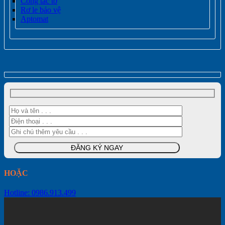
Công tắc tơ
Rơ le bảo vệ
Aptomat
HOẶC
Hotline: 0986.913.499