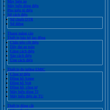
Máy biến áp
Máy biến dòng điện
Phụ kiện tủ điện
Sứ cách điện
Sứ chuỗi DTR
Sứ đứng
Thang máng cáp
Thiết bị bảo hộ lao động
Chân trèo cột điện
Dây đai an toàn
Găng cách điện
Sào cách điện
Ủng cách điện
Thiết bị đo lường EMIC
Công tơ điện
Đồng hồ Ampe
Đồng hồ Volt
Đồng hồ, công tơ
Máy biến dòng TI
Máy biến điện áp TU
Thiết bị đóng cắt