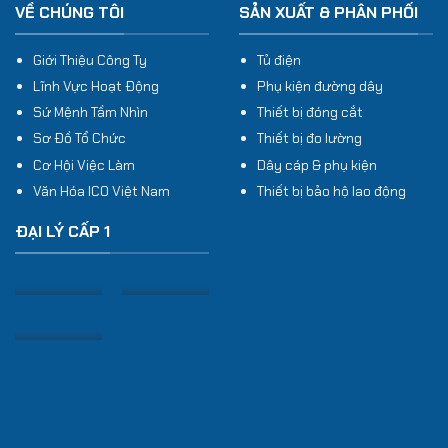
VỀ CHÚNG TÔI
SẢN XUẤT & PHÂN PHỐI
Giới Thiệu Công Ty
Tủ điện
Lĩnh Vực Hoạt Động
Phụ kiện đường dây
Sứ Mệnh Tầm Nhìn
Thiết bị đóng cắt
Sơ Đồ Tổ Chức
Thiết bị đo lường
Cơ Hội Việc Làm
Dây cáp & phụ kiện
Văn Hóa ICO Việt Nam
Thiết bị bảo hộ lao động
ĐẠI LÝ CẤP 1