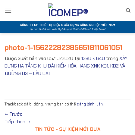
Bỏ
qua
nội
dung
CÔNG TY CP THIẾT BỊ ĐIỆN & XÂY DỰNG CÔNG NGHIỆP VIỆT NAM
Tự hào là nhà sản xuất & phân phối thiết bị điện số 1 Việt Nam!
photo-1-15622282385651811061051
Được xuất bản vào
05/10/2020
tại
1280 × 640
trong
XÂY
DỰNG HẠ TẦNG KHU BÃI KIỂM HÓA HÀNG XNK KB1, KB2 VÀ
ĐƯỜNG D3 – LÀO CAI
Trackback đã bị đóng, nhưng bạn có thể
đăng bình luận
.
←
Trước
Tiếp theo
→
TIN TỨC - SỰ KIỆN MỚI ĐƯA