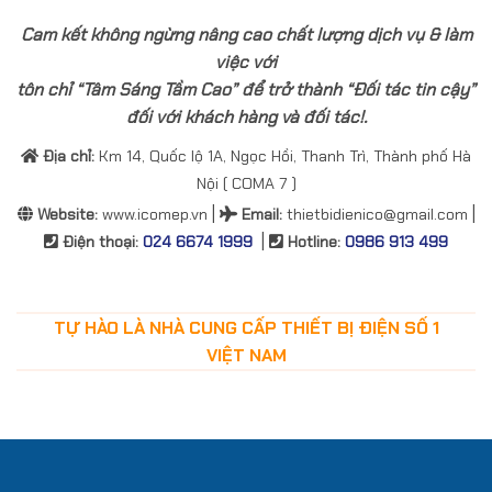
Cam kết không ngừng nâng cao chất lượng dịch vụ & làm
việc với
tôn chỉ “Tâm Sáng Tầm Cao” để trở thành “Đối tác tin cậy”
đối với khách hàng và đối tác!.
Địa chỉ:
Km 14, Quốc lộ 1A, Ngọc Hồi, Thanh Trì, Thành phố Hà
Nội ( COMA 7 )
|
|
Website:
www.icomep.vn
Email
:
thietbidienico@gmail.com
|
Điện thoại:
024 6674 1999
Hotline:
0986 913 499
TỰ HÀO LÀ NHÀ CUNG CẤP THIẾT BỊ ĐIỆN SỐ 1
VIỆT NAM