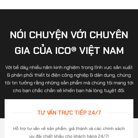
NÓI CHUYỆN VỚI CHUYÊN
GIA CỦA ICO® VIỆT NAM
Với bề dày nhiều năm kinh nghiệm trong lĩnh vực sản xuất
& phân phối thiết bị điện công nghiệp & dân dụng, chúng
tôi tin tưởng rằng những sản phẩm mà chúng tôi mang tới
cho bạn chắc chắn sẽ khiến bạn hài lòng tuyệt đối.
TƯ VẤN TRỰC TIẾP 24/7
Hỗ trợ tư vấn về sản phẩm, giá thành và các chính sách
ưu đãi chiết khấu cho khách hàng 24/7!